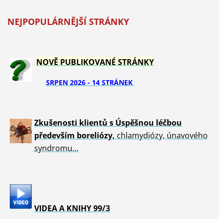
NEJPOPULÁRNĚJŠÍ STRÁNKY
NOVĚ PUBLIKOVANÉ STRÁNKY
SRPEN 2026 - 14 STRÁNEK
Zkušenosti klientů s Úspěšnou léčbou
především boreliózy,
chlamydiózy, únavového
syndromu...
VIDEA A KNIHY 99/3