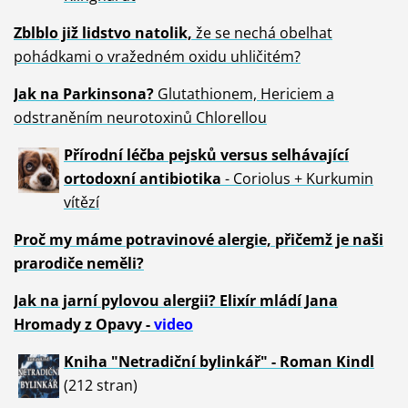
Zblblo již lidstvo natolik,
že se nechá obelhat
pohádkami o vražedném oxidu uhličitém?
Jak na Parkinsona?
Glutathionem, Hericiem a
odstraněním neurotoxinů Chlorellou
Přírodní léčba pejsků versus selhávající
ortodoxní antibiotika
- Coriolus + Kurkumin
vítězí
Proč my máme potravinové alergie, přičemž je naši
prarodiče neměli?
Jak na jarní pylovou alergii? Elixír mládí Jana
Hromady z Opavy -
video
Kniha "Netradiční bylinkář" - Roman Kindl
(212 stran)