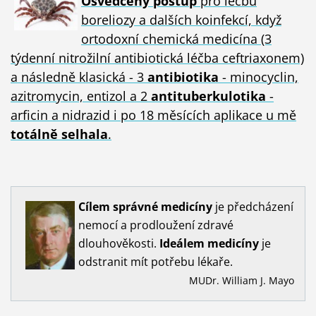
Osvědčený postup
pro léčbu
boreliozy a dalších koinfekcí, když
ortodoxní chemická medicína (3
týdenní nitrožilní antibiotická léčba ceftriaxonem)
a následně klasická - 3
antibiotika
- minocyclin,
azitromycin, entizol a 2
antituberkulotika
-
arficin a nidrazid i po 18 měsících aplikace u mě
totálně selhala
.
Cílem
správné
medicíny
je předcházení
nemocí a prodloužení zdravé
dlouhověkosti.
Ideálem
medicíny
je
odstranit mít potřebu lékaře.
MUDr. William J. Mayo