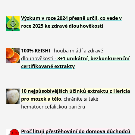
Výzkum v roce 2024 přesně určil, co vede v
roce 2025 ke zdravé dlouhověkosti
100% REISHI
- houba mládí a zdravé
dlou
h
ověkosti -
3+1 unikátní, bezkonkurenční
certifikované extrakty
10 nejpůsobivějších účinků extraktu z Hericia
pro mozek a tělo
, chráníte si také
hematoencefalickou bariéru
Proč lituji přestěhování do domova důchodců