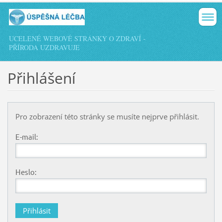
UCELENÉ WEBOVÉ STRÁNKY O ZDRAVÍ -
PŘÍRODA UZDRAVUJE
Přihlášení
Pro zobrazení této stránky se musíte nejprve přihlásit.
E-mail:
Heslo: