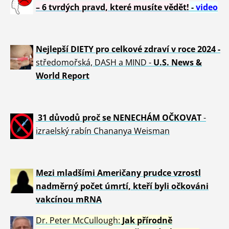
– 6 tvrdých pravd, které musíte vědět!
-
video
Nejlepší DIETY pro celkové zdraví v roce 2024 -
středomořská, DASH a MIND -
U.S. News &
World Report
31 důvod
ů proč se NENECHÁM OČKOVAT
-
izraelský rabín Chananya Weisman
Mezi mladšími Američany prudce vzrostl
nadměrný počet úmrtí, kteří byli očkováni
vakcínou mRNA
Dr. Peter
McCullough:
Jak přírodně