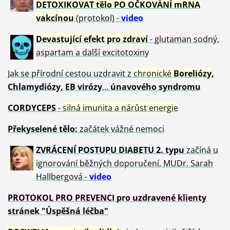
DETOXIKOVAT tělo PO OČKOVÁNÍ mRNA
vakcínou
(protokol) -
video
Devastující efekt pro zdraví
-
glutaman sodný,
aspartam a další excitotoxiny
Jak se přírodní cestou uzdravit z
chronické
Boreliózy
,
Chlamydiózy, EB virózy
...
únavového syndromu
CORDYCEPS
-
silná imunita a nárůst energie
Překyselené tělo:
začátek vážné nemoci
ZVRÁCE
NÍ POSTUPU DIABETU 2. typu
začíná u
ignorování běžných doporučení, MUDr. Sarah
Hallbergová -
video
PROTOKOL PRO PREVENCI pro uzdravené klienty
stránek "Úspěšná léčba"