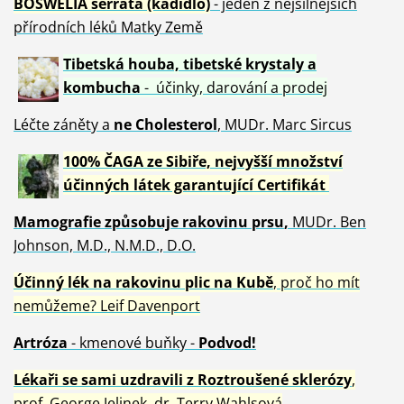
BOSWELIA serrata (kadidlo)
- jeden z nejsilnějších
přírodních léků Matky Země
Tibetská houba, tibetské
krystaly
a
kombucha
- účinky, darování a prodej
Léčte záněty a
ne Cholesterol
, MUDr. Marc Sircus
100% ČAGA ze Sibiře, nejvyšší množství
účinných látek garantující Certifikát
Mamografie způsobuje rakovinu prsu
,
MUDr. Ben
Johnson, M.D., N.M.D., D.O.
Účinný
lék na
rakovinu plic na Kubě
, proč ho mít
nemůžeme?
Leif Davenport
Artróza
- kmenové buňky -
Podvod!
Lékaři se sami uzdravili z Roztroušené sklerózy
,
prof. George Jelinek, dr. Terry Wahlsová