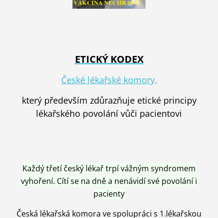
ETICKÝ KODEX
České lékařské komory,
který především zdůrazňuje etické principy
lékařského povolání vůči pacientovi
Každý třetí český lékař trpí vážným syndromem
vyhoření. Cítí se na dně a nenávidí své povolání i
pacienty
Česká lékařská komora ve spolupráci s 1.lékařskou