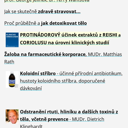
Jak se skutečně
zdravě
stravovat...
Proč průběžně a
jak detoxikovat tělo
PROTINÁDOROVÝ účinek extraktů z REISHI
a
CORIOLUSU
na úrovni klinických studií
Žaloba
na farmaceutické korporace,
MUDr. Matthias
Rath
Koloidní stříbro
- účinné přírodní antibiotikum,
hustoty koloidního stříbra, doporučené
dávkování
Odstranění rtuti, hliníku a dalších toxinů z
těla, včetně p
revence
- MUDr. Dietrich
Klinghardt