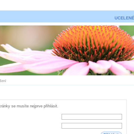
UCELENÉ
ášení
tránky se musíte nejprve přihlásit.