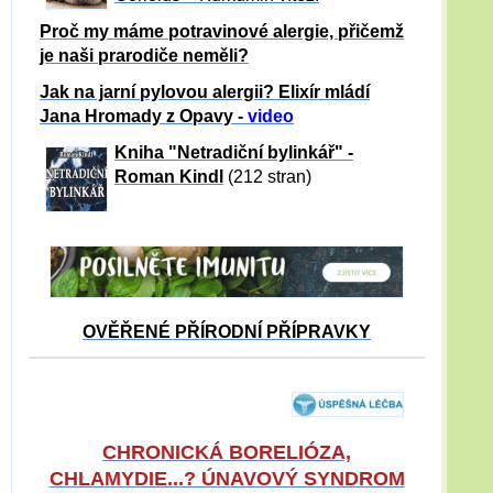
Proč my máme potravinové alergie, přičemž
je naši prarodiče neměli?
Jak na jarní pylovou alergii? Elixír mládí
Jana Hromady z Opavy -
video
Kniha "Netradiční bylinkář" -
Roman Kindl
(212 stran)
OVĚŘENÉ PŘÍRODNÍ PŘÍPRAVKY
CHRONICKÁ BORELIÓZA,
CHLAMYDIE...? ÚNAVOVÝ SYNDROM