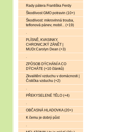
Rady pátera Františka Ferdy
Škodlivost GMO potravin (10+)
Škodlivost: mikrovlnná trouba,
teflonová pánev, mobil... (+19)
.
PLÍSNĚ, KVASINKY,
CHRONICJKÝ ZÁNĚT |
MUDr.Carolyn Dean (+3)
.
ZPŮSOB DÝCHÁNÍ A CO
DÝCHÁTE (+10 článků)
Zkvalitění vzduchu v domácnosti |
Čistička vzduchu (+2)
.
PŘEKYSELENÉ TĚLO (+4)
.
OBČASNÁ HLADOVKA (20+)
K čemu je dobrý půst
.