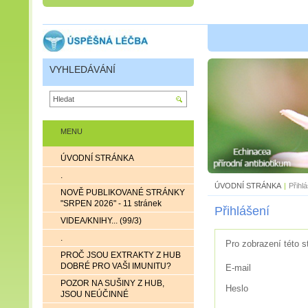
VYHLEDÁVÁNÍ
MENU
ÚVODNÍ STRÁNKA
.
ÚVODNÍ STRÁNKA
|
Přihl
NOVĚ PUBLIKOVANÉ STRÁNKY
"SRPEN 2026" - 11 stránek
Přihlášení
VIDEA/KNIHY... (99/3)
.
Pro zobrazení této s
PROČ JSOU EXTRAKTY Z HUB
DOBRÉ PRO VAŠI IMUNITU?
E-mail
POZOR NA SUŠINY Z HUB,
Heslo
JSOU NEÚČINNÉ