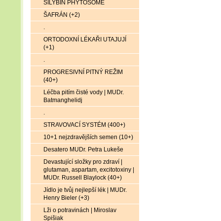
SILYBIN PHYTOSOME
ŠAFRÁN (+2)
.
ORTODOXNÍ LÉKAŘI UTAJUJÍ
(+1)
.
PROGRESIVNÍ PITNÝ REŽIM
(40+)
Léčba pitím čisté vody | MUDr.
Batmanghelidj
.
STRAVOVACÍ SYSTÉM (400+)
10+1 nejzdravějších semen (10+)
Desatero MUDr. Petra Lukeše
Devastující složky pro zdraví |
glutaman, aspartam, excitotoxiny |
MUDr. Russell Blaylock (40+)
Jídlo je tvůj nejlepší lék | MUDr.
Henry Bieler (+3)
Lži o potravinách | Miroslav
Spišiak