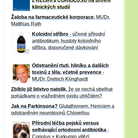
z REISHI
CORIOLUSU
na úrovni
a
klinických studií
Žaloba
na farmaceutické korporace,
MUDr.
Matthias Rath
Koloidní stříbro
- účinné přírodní
antibiotikum,
hustoty koloidního
stříbra, doporučené dávkování
Odstranění rtuti, hliníku a dalších
toxinů z těla, včetně p
revence
-
MUDr. Dietrich Klinghardt
Zblblo již lidstvo natolik,
že se nechá obelhat
pohádkami o vražedném oxidu uhličitém?
Jak na Parkinsona?
Glutathionem, Hericiem a
odstraněním neurotoxinů Chlorellou
Přírodní léčba pejsků versus
selhávající ortodoxní antibiotika
-
Coriolus + Kurkumin vítězí