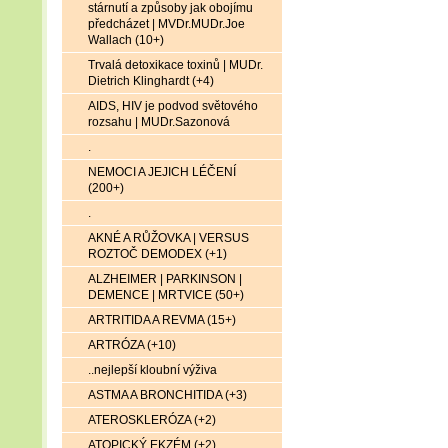
stárnutí a způsoby jak obojímu
předcházet | MVDr.MUDr.Joe
Wallach (10+)
Trvalá detoxikace toxinů | MUDr.
Dietrich Klinghardt (+4)
AIDS, HIV je podvod světového
rozsahu | MUDr.Sazonová
.
NEMOCI A JEJICH LÉČENÍ
(200+)
.
AKNÉ A RŮŽOVKA | VERSUS
ROZTOČ DEMODEX (+1)
ALZHEIMER | PARKINSON |
DEMENCE | MRTVICE (50+)
ARTRITIDA A REVMA (15+)
ARTRÓZA (+10)
..nejlepší kloubní výživa
ASTMA A BRONCHITIDA (+3)
ATEROSKLERÓZA (+2)
ATOPICKÝ EKZÉM (+2)