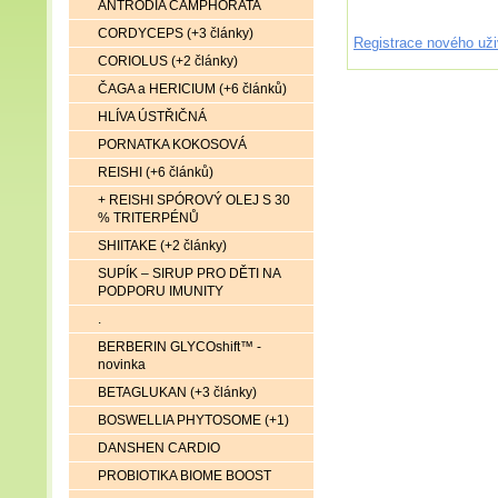
ANTRODIA CAMPHORATA
CORDYCEPS (+3 články)
Registrace nového uži
CORIOLUS (+2 články)
ČAGA a HERICIUM (+6 článků)
HLÍVA ÚSTŘIČNÁ
PORNATKA KOKOSOVÁ
REISHI (+6 článků)
+ REISHI SPÓROVÝ OLEJ S 30
% TRITERPÉNŮ
SHIITAKE (+2 články)
SUPÍK – SIRUP PRO DĚTI NA
PODPORU IMUNITY
.
BERBERIN GLYCOshift™ -
novinka
BETAGLUKAN (+3 články)
BOSWELLIA PHYTOSOME (+1)
DANSHEN CARDIO
PROBIOTIKA BIOME BOOST