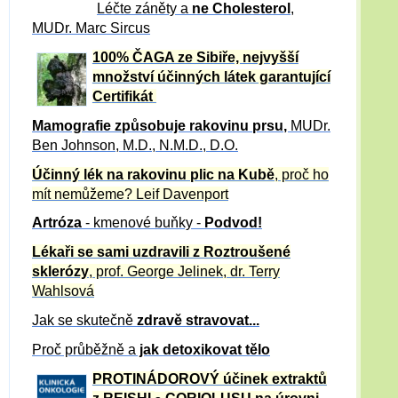
Léčte záněty a
ne Cholesterol
,
MUDr. Marc Sircus
100% ČAGA ze Sibiře, nejvyšší
množství účinných látek garantující
Certifikát
Mamografie způsobuje rakovinu prsu
,
MUDr.
Ben Johnson, M.D., N.M.D., D.O.
Účinný
lék na
rakovinu plic na Kubě
, proč ho
mít nemůžeme?
Leif Davenport
Artróza
- kmenové buňky -
Podvod!
Lékaři se sami uzdravili z Roztroušené
sklerózy
, prof. George Jelinek, dr. Terry
Wahlsová
Jak se skutečně
zdravě
stravovat...
Proč průběžně a
jak detoxikovat tělo
PROTINÁDOROVÝ účinek extraktů