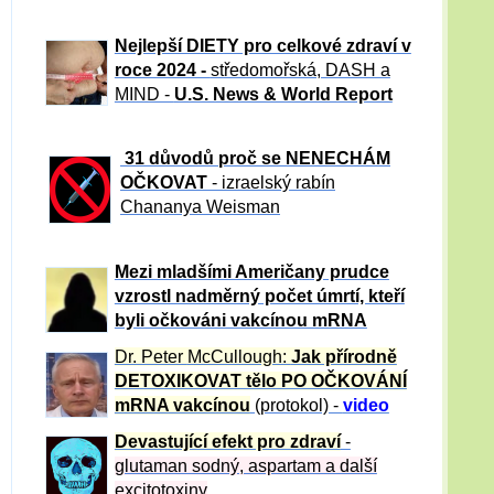
Nejlepší DIETY pro celkové zdraví v
roce 2024 -
středomořská, DASH a
MIND -
U.S. News & World Report
31 důvod
ů proč se NENECHÁM
OČKOVAT
- izraelský rabín
Chananya Weisman
Mezi mladšími Američany prudce
vzrostl nadměrný počet úmrtí, kteří
byli očkováni vakcínou mRNA
Dr. Peter
McCullough:
Jak přírodně
DETOXIKOVAT tělo PO OČKOVÁNÍ
mRNA vakcínou
(protokol) -
video
Devastující efekt pro zdraví
-
glutaman sodný, aspartam a další
excitotoxiny