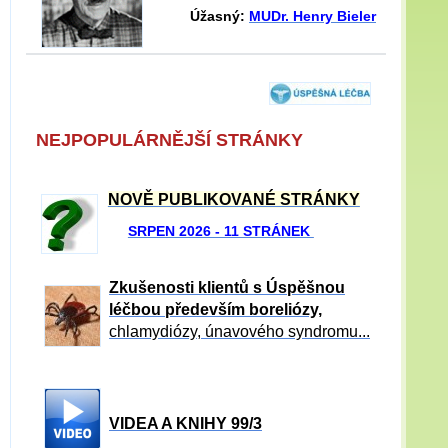
Úžasný:
MUDr. Henry Bieler
NEJPOPULÁRNĚJŠÍ STRÁNKY
NOVĚ PUBLIKOVANÉ STRÁNKY
SRPEN 2026 - 11 STRÁNEK
Zkušenosti klientů s Úspěšnou
léčbou především boreliózy,
chlamydiózy, únavového syndromu...
VIDEA A KNIHY 99/3