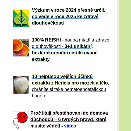
Výzkum v roce 2024 přesně určil,
co vede v roce 2025 ke zdravé
dlouhověkosti
100% REISHI
- houba mládí a zdravé
dlou
h
ověkosti -
3+1 unikátní,
bezkonkurenční certifikované
extrakty
10 nejpůsobivějších účinků
extraktu z Hericia pro mozek a tělo
,
chráníte si také hematoencefalickou
bariéru
Proč lituji přestěhování do domova
důchodců – 6 tvrdých pravd, které
musíte vědět!
-
video