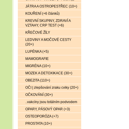
JÁTRA A OSTROPESTŘEC (10+)
KOUŘENÍ (+6 článků)
KREVNÍ SKUPINY, ZDRAVÍ A
VZTAHY, CRP TEST (+6)
KŘEČOVÉ ŽÍLY
LEDVINY A MOČOVÉ CESTY
(20+)
LUPÉNKA (+5)
MAMOGRAFIE
MIGRÉNA (10+)
MOZEK A DETOXIKACE (30+)
OBEZITA (110+)
OČI | zlepšování zraku cviky (20+)
OČKOVÁNÍ (30+)
..vakcíny jsou totálním podvodem
OPARY, PÁSOVÝ OPAR (+3)
OSTEOPORÓZA (+7)
PROSTATA (10+)