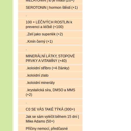
MELATONIN | to je mládí (20+)
SEROTONIN | hormon štěstí (+1)
.
100 + LÉČIVÝCH ROSTLIN k
prevenci a léčbě (+100)
..Zelí jako superlék (+2)
..Kmín černý (+1)
.
MINERÁLNÍ LÁTKY, STOPOVÉ
PRVKY A VITAMÍNY (+40)
..koloidní stříbro (+4 články)
..koloidní zlato
..koloidní minerály
..krystalická síra, DMSO a MMS
(+2)
.
C0 SE VÁS TAKÉ TÝKÁ (300+)
Jak se sám vyléčit během 15 dní |
Mike Adams (50+)
Příčiny nemocí, předčasné