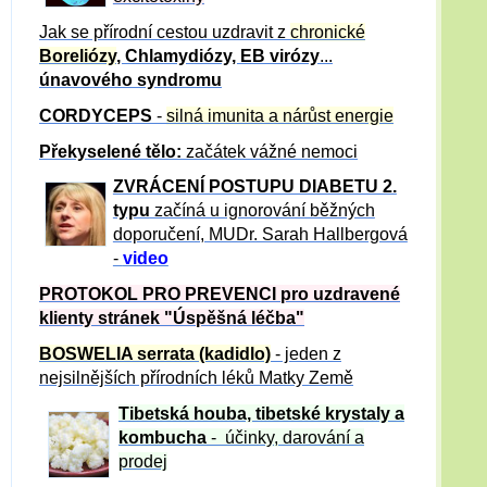
Jak se přírodní cestou uzdravit z
chronické
Boreliózy
, Chlamydiózy, EB virózy
...
únavového syndromu
CORDYCEPS
-
silná imunita a nárůst energie
Překyselené tělo:
začátek vážné nemoci
ZVRÁCE
NÍ POSTUPU DIABETU 2.
typu
začíná u ignorování běžných
doporučení, MUDr. Sarah Hallbergová
-
video
PROTOKOL PRO PREVENCI pro uzdravené
klienty
stránek "Úspěšná léčba"
BOSWELIA serrata (kadidlo)
- jeden z
nejsilnějších přírodních léků Matky Země
Tibetská houba, tibetské
krystaly
a
kombucha
- účinky, darování a
prodej