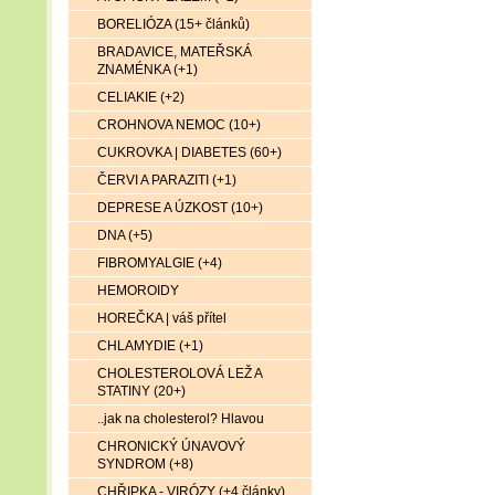
BORELIÓZA (15+ článků)
BRADAVICE, MATEŘSKÁ
ZNAMÉNKA (+1)
CELIAKIE (+2)
CROHNOVA NEMOC (10+)
CUKROVKA | DIABETES (60+)
ČERVI A PARAZITI (+1)
DEPRESE A ÚZKOST (10+)
DNA (+5)
FIBROMYALGIE (+4)
HEMOROIDY
HOREČKA | váš přítel
CHLAMYDIE (+1)
CHOLESTEROLOVÁ LEŽ A
STATINY (20+)
..jak na cholesterol? Hlavou
CHRONICKÝ ÚNAVOVÝ
SYNDROM (+8)
CHŘIPKA - VIRÓZY (+4 články)