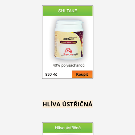
HLÍVA ÚSTŘIČNÁ