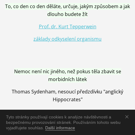
To, co den co den děláte, určuje, jakým způsobem a jak
dlouho budete žít
Prof. dr. Kurt Tepperwein
základy odkyselení organismu
Nemoc není nic jiného, než pokus těla zbavit se
morbidních látek
Thomas Sydenham, nesoucí předzdívku "anglický
Hippocrates"
Tyto stránky používají cookies k analýze návštěvnosti a
bezpečnému provozování stránek. Používáním tohoto webu
vyjadřujete souhlas.
Další informace
Nemoc je vyléčena jen pomocí Přírody, neutralizací a