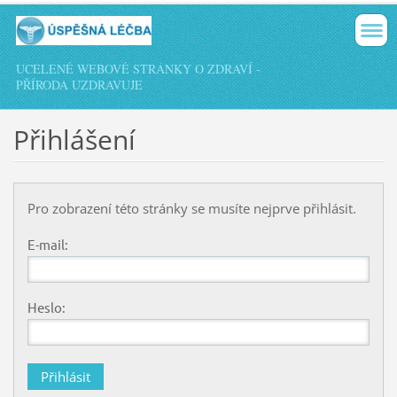
UCELENÉ WEBOVÉ STRÁNKY O ZDRAVÍ -
PŘÍRODA UZDRAVUJE
Přihlášení
Pro zobrazení této stránky se musíte nejprve přihlásit.
E-mail:
Heslo: