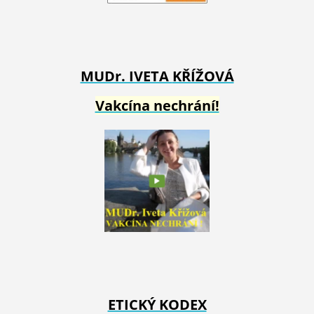
MUDr. IVETA
KŘÍŽOVÁ
Vakcína nechrání!
ETICKÝ KODEX