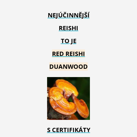
NEJÚČINNĚJŠÍ
REISHI
TO JE
RED REIS
HI
DUANWOOD
S CERTIFIKÁTY