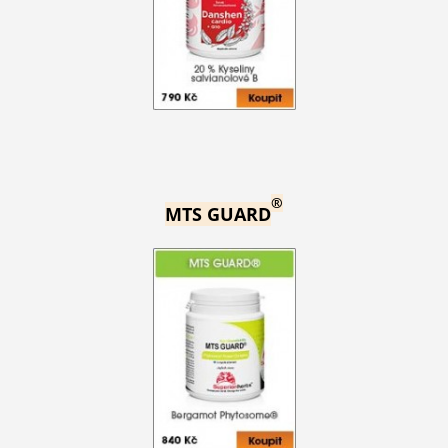
®
MTS GUARD