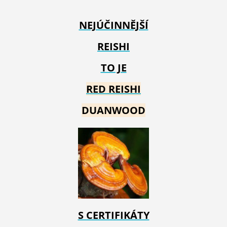
NEJÚČINNĚJŠÍ
REISHI
TO JE
RED REIS
HI
DUANWOOD
S CERTIFIKÁTY