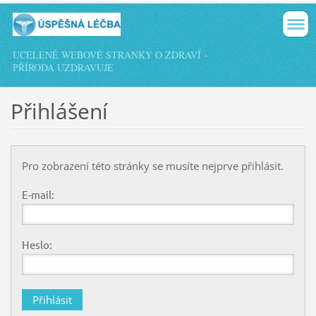
UCELENÉ WEBOVÉ STRÁNKY O ZDRAVÍ -
PŘÍRODA UZDRAVUJE
Přihlášení
Pro zobrazení této stránky se musíte nejprve přihlásit.
E-mail:
Heslo: