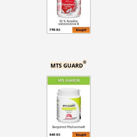
®
MTS GUARD