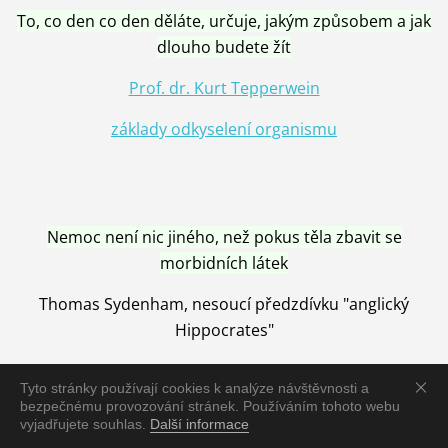
To, co den co den děláte, určuje, jakým způsobem a jak
dlouho budete žít
Prof. dr. Kurt Tepperwein
základy odkyselení organismu
Nemoc není nic jiného, než pokus těla zbavit se
morbidních látek
Thomas Sydenham, nesoucí předzdívku "anglický
Hippocrates"
Tyto stránky používají cookies k analýze návštěvnosti a
bezpečnému provozování stránek. Používáním tohoto webu
vyjadřujete souhlas.
Další informace
Nemoc je vyléčena jen pomocí Přírody, neutralizací a