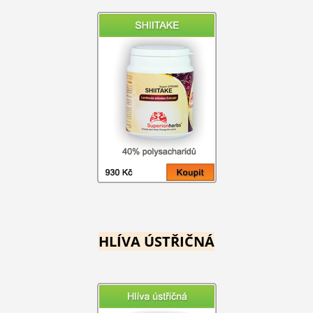
HLÍVA ÚSTŘIČNÁ