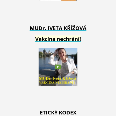
MUDr. IVETA
KŘÍŽOVÁ
Vakcína nechrání!
ETICKÝ KODEX