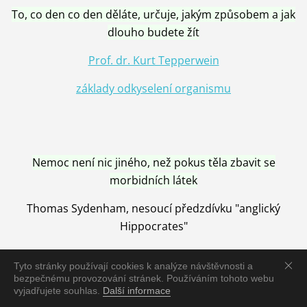
To, co den co den děláte, určuje, jakým způsobem a jak
dlouho budete žít
Prof. dr. Kurt Tepperwein
základy odkyselení organismu
Nemoc není nic jiného, než pokus těla zbavit se
morbidních látek
Thomas Sydenham, nesoucí předzdívku "anglický
Hippocrates"
Tyto stránky používají cookies k analýze návštěvnosti a
bezpečnému provozování stránek. Používáním tohoto webu
vyjadřujete souhlas.
Další informace
Nemoc je vyléčena jen pomocí Přírody, neutralizací a