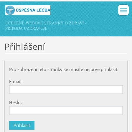
UCELENÉ WEBOVÉ STRÁNKY O ZDRAVÍ -
PŘÍRODA UZDRAVUJE
Přihlášení
Pro zobrazení této stránky se musíte nejprve přihlásit.
E-mail:
Heslo: