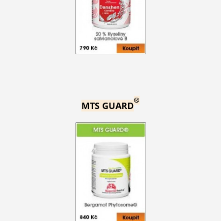
®
MTS GUARD