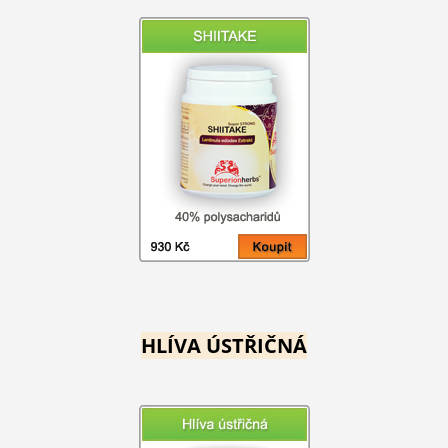
HLÍVA ÚSTŘIČNÁ