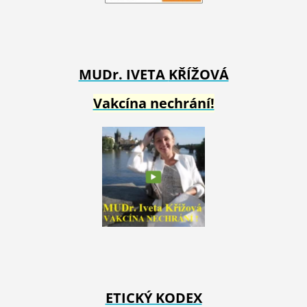
MUDr. IVETA
KŘÍŽOVÁ
Vakcína nechrání!
ETICKÝ KODEX