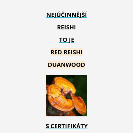
NEJÚČINNĚJŠÍ
REISHI
TO JE
RED REIS
HI
DUANWOOD
S CERTIFIKÁTY