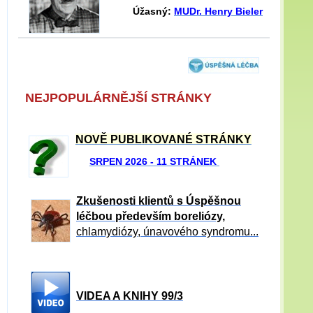
Úžasný:
MUDr. Henry Bieler
NEJPOPULÁRNĚJŠÍ STRÁNKY
NOVĚ PUBLIKOVANÉ STRÁNKY
SRPEN 2026 - 11 STRÁNEK
Zkušenosti klientů s Úspěšnou
léčbou především boreliózy,
chlamydiózy, únavového syndromu...
VIDEA A KNIHY 99/3