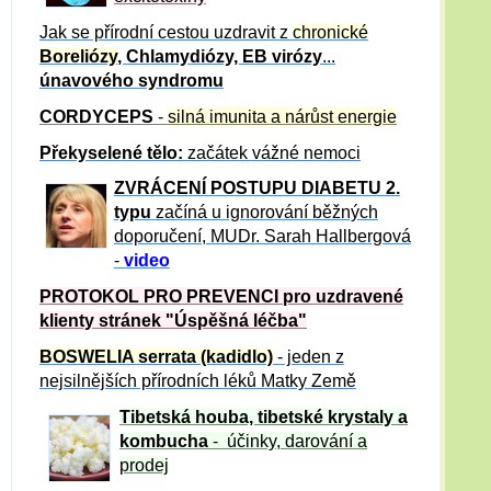
Jak se přírodní cestou uzdravit z
chronické
Boreliózy
, Chlamydiózy, EB virózy
...
únavového syndromu
CORDYCEPS
-
silná imunita a nárůst energie
Překyselené tělo:
začátek vážné nemoci
ZVRÁCE
NÍ POSTUPU DIABETU 2.
typu
začíná u ignorování běžných
doporučení, MUDr. Sarah Hallbergová
-
video
PROTOKOL PRO PREVENCI pro uzdravené
klienty
stránek "Úspěšná léčba"
BOSWELIA serrata (kadidlo)
- jeden z
nejsilnějších přírodních léků Matky Země
Tibetská houba, tibetské
krystaly
a
kombucha
- účinky, darování a
prodej