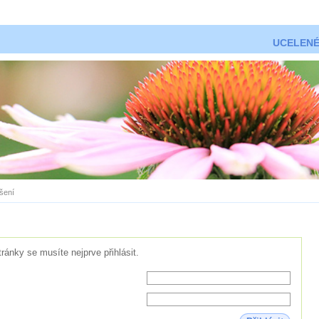
UCELENÉ
ášení
tránky se musíte nejprve přihlásit.