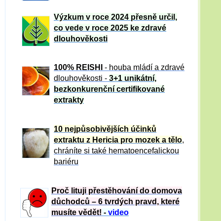
Výzkum v roce 2024 přesně určil,
co vede v roce 2025 ke zdravé
dlouhověkosti
100% REISHI
- houba mládí a zdravé
dlou
h
ověkosti -
3+1 unikátní,
bezkonkurenční certifikované
extrakty
10 nejpůsobivějších účinků
extraktu z Hericia pro mozek a tělo
,
chráníte si také hematoencefalickou
bariéru
Proč lituji přestěhování do domova
důchodců – 6 tvrdých pravd, které
musíte vědět!
-
video