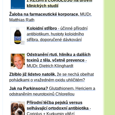
z REISHI
CORIOLUSU
na úrovni
a
klinických studií
Žaloba
na farmaceutické korporace,
MUDr.
Matthias Rath
Koloidní stříbro
- účinné přírodní
antibiotikum,
hustoty koloidního
stříbra, doporučené dávkování
Odstranění rtuti, hliníku a dalších
toxinů z těla, včetně p
revence
-
MUDr. Dietrich Klinghardt
Zblblo již lidstvo natolik,
že se nechá obelhat
pohádkami o vražedném oxidu uhličitém?
Jak na Parkinsona?
Glutathionem, Hericiem a
odstraněním neurotoxinů Chlorellou
Přírodní léčba pejsků versus
selhávající ortodoxní antibiotika
-
Coriolus + Kurkumin vítězí