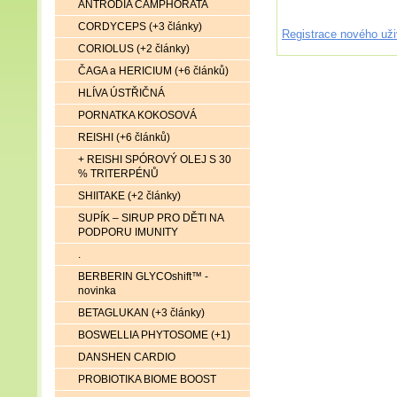
ANTRODIA CAMPHORATA
CORDYCEPS (+3 články)
Registrace nového uži
CORIOLUS (+2 články)
ČAGA a HERICIUM (+6 článků)
HLÍVA ÚSTŘIČNÁ
PORNATKA KOKOSOVÁ
REISHI (+6 článků)
+ REISHI SPÓROVÝ OLEJ S 30
% TRITERPÉNŮ
SHIITAKE (+2 články)
SUPÍK – SIRUP PRO DĚTI NA
PODPORU IMUNITY
.
BERBERIN GLYCOshift™ -
novinka
BETAGLUKAN (+3 články)
BOSWELLIA PHYTOSOME (+1)
DANSHEN CARDIO
PROBIOTIKA BIOME BOOST