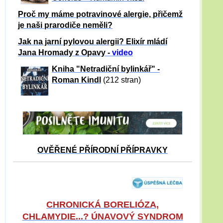
Proč my máme potravinové alergie, přičemž
je naši prarodiče neměli?
Jak na jarní pylovou alergii? Elixír mládí
Jana Hromady z Opavy -
video
Kniha "Netradiční bylinkář" -
Roman Kindl
(212 stran)
OVĚŘENÉ PŘÍRODNÍ PŘÍPRAVKY
CHRONICKÁ BORELIÓZA,
CHLAMYDIE...? ÚNAVOVÝ SYNDROM