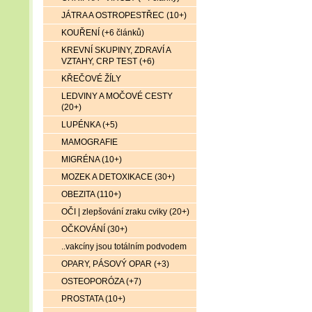
JÁTRA A OSTROPESTŘEC (10+)
KOUŘENÍ (+6 článků)
KREVNÍ SKUPINY, ZDRAVÍ A
VZTAHY, CRP TEST (+6)
KŘEČOVÉ ŽÍLY
LEDVINY A MOČOVÉ CESTY
(20+)
LUPÉNKA (+5)
MAMOGRAFIE
MIGRÉNA (10+)
MOZEK A DETOXIKACE (30+)
OBEZITA (110+)
OČI | zlepšování zraku cviky (20+)
OČKOVÁNÍ (30+)
..vakcíny jsou totálním podvodem
OPARY, PÁSOVÝ OPAR (+3)
OSTEOPORÓZA (+7)
PROSTATA (10+)