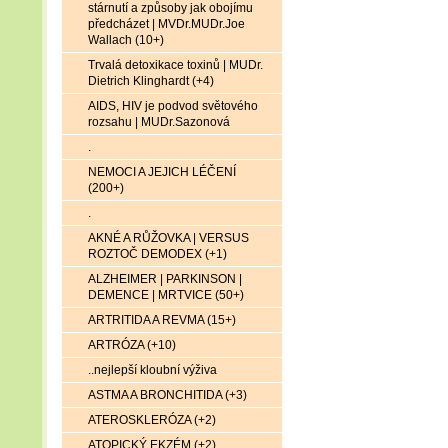
stárnutí a způsoby jak obojímu
předcházet | MVDr.MUDr.Joe
Wallach (10+)
Trvalá detoxikace toxinů | MUDr.
Dietrich Klinghardt (+4)
AIDS, HIV je podvod světového
rozsahu | MUDr.Sazonová
.
NEMOCI A JEJICH LÉČENÍ
(200+)
.
AKNÉ A RŮŽOVKA | VERSUS
ROZTOČ DEMODEX (+1)
ALZHEIMER | PARKINSON |
DEMENCE | MRTVICE (50+)
ARTRITIDA A REVMA (15+)
ARTRÓZA (+10)
..nejlepší kloubní výživa
ASTMA A BRONCHITIDA (+3)
ATEROSKLERÓZA (+2)
ATOPICKÝ EKZÉM (+2)