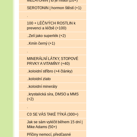
MELATONIN | to je mládí (20+)
SEROTONIN | hormon štěstí (+1)
.
100 + LÉČIVÝCH ROSTLIN k
prevenci a léčbě (+100)
..Zelí jako superlék (+2)
..Kmín černý (+1)
.
MINERÁLNÍ LÁTKY, STOPOVÉ
PRVKY A VITAMÍNY (+40)
..koloidní stříbro (+4 články)
..koloidní zlato
..koloidní minerály
..krystalická síra, DMSO a MMS
(+2)
.
C0 SE VÁS TAKÉ TÝKÁ (300+)
Jak se sám vyléčit během 15 dní |
Mike Adams (50+)
Příčiny nemocí, předčasné