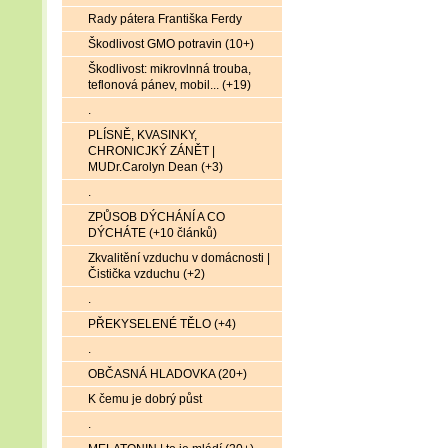
Rady pátera Františka Ferdy
Škodlivost GMO potravin (10+)
Škodlivost: mikrovlnná trouba,
teflonová pánev, mobil... (+19)
.
PLÍSNĚ, KVASINKY,
CHRONICJKÝ ZÁNĚT |
MUDr.Carolyn Dean (+3)
.
ZPŮSOB DÝCHÁNÍ A CO
DÝCHÁTE (+10 článků)
Zkvalitění vzduchu v domácnosti |
Čistička vzduchu (+2)
.
PŘEKYSELENÉ TĚLO (+4)
.
OBČASNÁ HLADOVKA (20+)
K čemu je dobrý půst
.