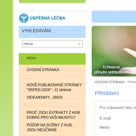
VYHLEDÁVÁNÍ
MENU
ÚVODNÍ STRÁNKA
.
ÚVODNÍ STRÁNKA
|
Přihl
NOVĚ PUBLIKOVANÉ STRÁNKY
"SRPEN 2026" - 11 stránek
Přihlášení
VIDEA/KNIHY... (99/3)
.
Pro zobrazení této s
PROČ JSOU EXTRAKTY Z HUB
DOBRÉ PRO VAŠI IMUNITU?
E-mail
POZOR NA SUŠINY Z HUB,
Heslo
JSOU NEÚČINNÉ