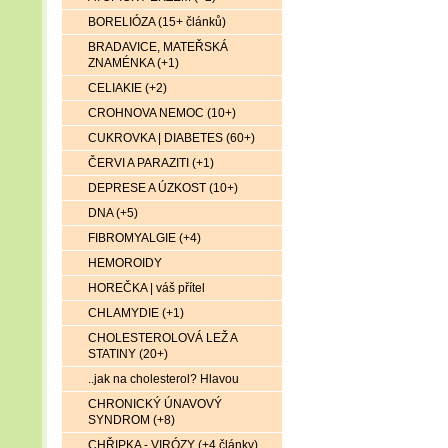
BORELIÓZA (15+ článků)
BRADAVICE, MATEŘSKÁ
ZNAMÉNKA (+1)
CELIAKIE (+2)
CROHNOVA NEMOC (10+)
CUKROVKA | DIABETES (60+)
ČERVI A PARAZITI (+1)
DEPRESE A ÚZKOST (10+)
DNA (+5)
FIBROMYALGIE (+4)
HEMOROIDY
HOREČKA | váš přítel
CHLAMYDIE (+1)
CHOLESTEROLOVÁ LEŽ A
STATINY (20+)
..jak na cholesterol? Hlavou
CHRONICKÝ ÚNAVOVÝ
SYNDROM (+8)
CHŘIPKA - VIRÓZY (+4 články)