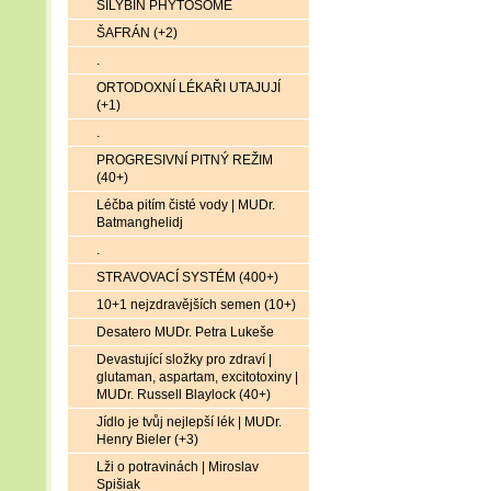
SILYBIN PHYTOSOME
ŠAFRÁN (+2)
.
ORTODOXNÍ LÉKAŘI UTAJUJÍ
(+1)
.
PROGRESIVNÍ PITNÝ REŽIM
(40+)
Léčba pitím čisté vody | MUDr.
Batmanghelidj
.
STRAVOVACÍ SYSTÉM (400+)
10+1 nejzdravějších semen (10+)
Desatero MUDr. Petra Lukeše
Devastující složky pro zdraví |
glutaman, aspartam, excitotoxiny |
MUDr. Russell Blaylock (40+)
Jídlo je tvůj nejlepší lék | MUDr.
Henry Bieler (+3)
Lži o potravinách | Miroslav
Spišiak