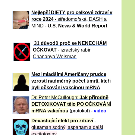
Nejlepší DIETY pro celkové zdraví v
roce 2024 -
středomořská, DASH a
MIND -
U.S. News & World Report
31 důvod
ů proč se NENECHÁM
OČKOVAT
- izraelský rabín
Chananya Weisman
Mezi mladšími Američany prudce
vzrostl nadměrný počet úmrtí, kteří
byli očkováni vakcínou mRNA
Dr. Peter
McCullough:
Jak přírodně
DETOXIKOVAT tělo PO OČKOVÁNÍ
mRNA vakcínou
(protokol) -
video
Devastující efekt pro zdraví
-
glutaman sodný, aspartam a další
excitotoxiny