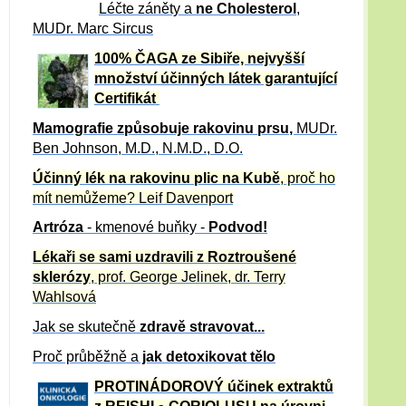
Léčte záněty a
ne Cholesterol
,
MUDr. Marc Sircus
100% ČAGA ze Sibiře, nejvyšší
množství účinných látek garantující
Certifikát
Mamografie způsobuje rakovinu prsu
,
MUDr.
Ben Johnson, M.D., N.M.D., D.O.
Účinný
lék na
rakovinu plic na Kubě
, proč ho
mít nemůžeme?
Leif Davenport
Artróza
- kmenové buňky -
Podvod!
Lékaři se sami uzdravili z Roztroušené
sklerózy
, prof. George Jelinek, dr. Terry
Wahlsová
Jak se skutečně
zdravě
stravovat...
Proč průběžně a
jak detoxikovat tělo
PROTINÁDOROVÝ účinek extraktů