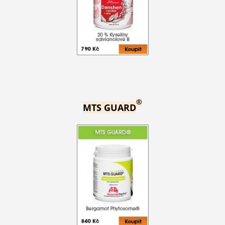
®
MTS GUARD