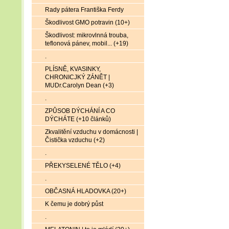
Rady pátera Františka Ferdy
Škodlivost GMO potravin (10+)
Škodlivost: mikrovlnná trouba,
teflonová pánev, mobil... (+19)
.
PLÍSNĚ, KVASINKY,
CHRONICJKÝ ZÁNĚT |
MUDr.Carolyn Dean (+3)
.
ZPŮSOB DÝCHÁNÍ A CO
DÝCHÁTE (+10 článků)
Zkvalitění vzduchu v domácnosti |
Čistička vzduchu (+2)
.
PŘEKYSELENÉ TĚLO (+4)
.
OBČASNÁ HLADOVKA (20+)
K čemu je dobrý půst
.