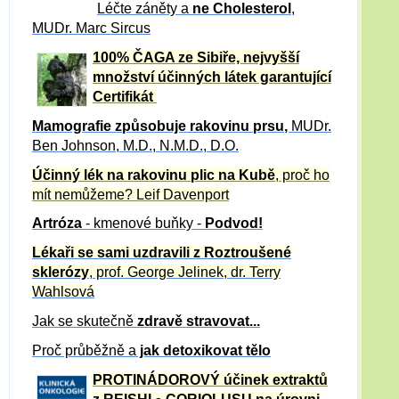
Léčte záněty a
ne Cholesterol
,
MUDr. Marc Sircus
100% ČAGA ze Sibiře, nejvyšší
množství účinných látek garantující
Certifikát
Mamografie způsobuje rakovinu prsu
,
MUDr.
Ben Johnson, M.D., N.M.D., D.O.
Účinný
lék na
rakovinu plic na Kubě
, proč ho
mít nemůžeme?
Leif Davenport
Artróza
- kmenové buňky -
Podvod!
Lékaři se sami uzdravili z Roztroušené
sklerózy
, prof. George Jelinek, dr. Terry
Wahlsová
Jak se skutečně
zdravě
stravovat...
Proč průběžně a
jak detoxikovat tělo
PROTINÁDOROVÝ účinek extraktů