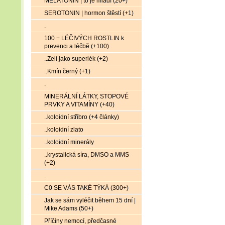
MELATONIN | to je mládí (20+)
SEROTONIN | hormon štěstí (+1)
.
100 + LÉČIVÝCH ROSTLIN k
prevenci a léčbě (+100)
..Zelí jako superlék (+2)
..Kmín černý (+1)
.
MINERÁLNÍ LÁTKY, STOPOVÉ
PRVKY A VITAMÍNY (+40)
..koloidní stříbro (+4 články)
..koloidní zlato
..koloidní minerály
..krystalická síra, DMSO a MMS
(+2)
.
C0 SE VÁS TAKÉ TÝKÁ (300+)
Jak se sám vyléčit během 15 dní |
Mike Adams (50+)
Příčiny nemocí, předčasné