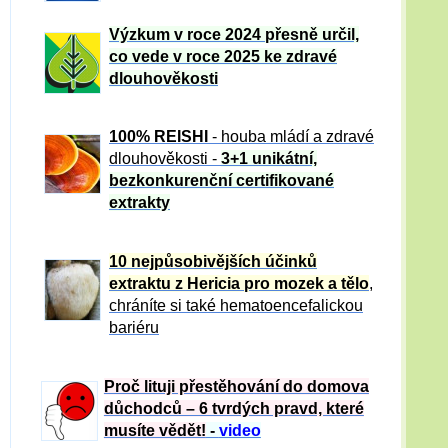
Výzkum v roce 2024 přesně určil,
co vede v roce 2025 ke zdravé
dlouhověkosti
100% REISHI
- houba mládí a zdravé
dlou
h
ověkosti -
3+1 unikátní,
bezkonkurenční certifikované
extrakty
10 nejpůsobivějších účinků
extraktu z Hericia pro mozek a tělo
,
chráníte si také hematoencefalickou
bariéru
Proč lituji přestěhování do domova
důchodců – 6 tvrdých pravd, které
musíte vědět!
-
video