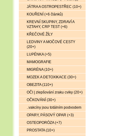
JÁTRA A OSTROPESTŘEC (10+)
KOUŘENÍ (+6 článků)
KREVNÍ SKUPINY, ZDRAVÍ A
VZTAHY, CRP TEST (+6)
KŘEČOVÉ ŽÍLY
LEDVINY A MOČOVÉ CESTY
(20+)
LUPÉNKA (+5)
MAMOGRAFIE
MIGRÉNA (10+)
MOZEK A DETOXIKACE (30+)
OBEZITA (110+)
OČI | zlepšování zraku cviky (20+)
OČKOVÁNÍ (30+)
..vakcíny jsou totálním podvodem
OPARY, PÁSOVÝ OPAR (+3)
OSTEOPORÓZA (+7)
PROSTATA (10+)