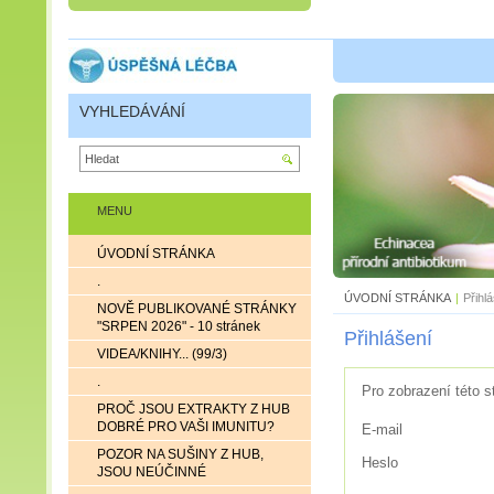
VYHLEDÁVÁNÍ
MENU
ÚVODNÍ STRÁNKA
.
ÚVODNÍ STRÁNKA
|
Přihl
NOVĚ PUBLIKOVANÉ STRÁNKY
"SRPEN 2026" - 10 stránek
Přihlášení
VIDEA/KNIHY... (99/3)
.
Pro zobrazení této s
PROČ JSOU EXTRAKTY Z HUB
DOBRÉ PRO VAŠI IMUNITU?
E-mail
POZOR NA SUŠINY Z HUB,
Heslo
JSOU NEÚČINNÉ