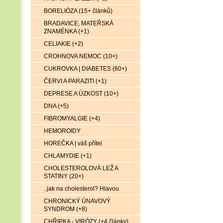
BORELIÓZA (15+ článků)
BRADAVICE, MATEŘSKÁ
ZNAMÉNKA (+1)
CELIAKIE (+2)
CROHNOVA NEMOC (10+)
CUKROVKA | DIABETES (60+)
ČERVI A PARAZITI (+1)
DEPRESE A ÚZKOST (10+)
DNA (+5)
FIBROMYALGIE (+4)
HEMOROIDY
HOREČKA | váš přítel
CHLAMYDIE (+1)
CHOLESTEROLOVÁ LEŽ A
STATINY (20+)
..jak na cholesterol? Hlavou
CHRONICKÝ ÚNAVOVÝ
SYNDROM (+8)
CHŘIPKA - VIRÓZY (+4 články)