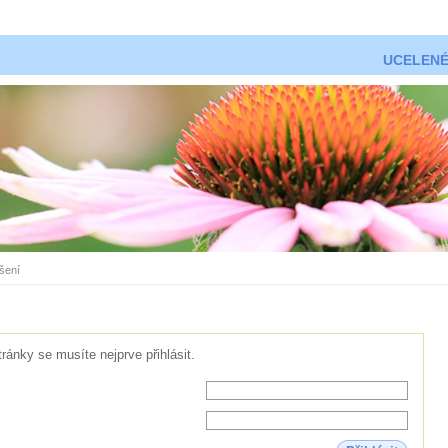
UCELENÉ
ášení
tránky se musíte nejprve přihlásit.