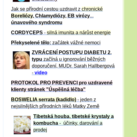
Jak se přírodní cestou uzdravit z
chronické
Boreliózy
, Chlamydiózy, EB virózy
...
únavového syndromu
CORDYCEPS
-
silná imunita a nárůst energie
Překyselené tělo:
začátek vážné nemoci
ZVRÁCE
NÍ POSTUPU DIABETU 2.
typu
začíná u ignorování běžných
doporučení, MUDr. Sarah Hallbergová
-
video
PROTOKOL PRO PREVENCI pro uzdravené
klienty
stránek "Úspěšná léčba"
BOSWELIA serrata (kadidlo)
- jeden z
nejsilnějších přírodních léků Matky Země
Tibetská houba, tibetské
krystaly
a
kombucha
- účinky, darování a
prodej