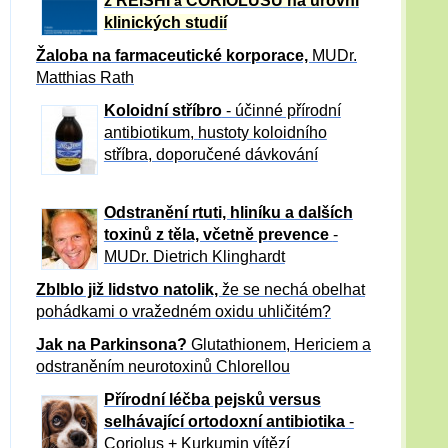
z REISHI
CORIOLUSU
na úrovni
a
klinických studií
Žaloba
na farmaceutické korporace,
MUDr.
Matthias Rath
Koloidní stříbro
- účinné přírodní
antibiotikum,
hustoty koloidního
stříbra, doporučené dávkování
Odstranění rtuti, hliníku a dalších
toxinů z těla, včetně p
revence
-
MUDr. Dietrich Klinghardt
Zblblo již lidstvo natolik,
že se nechá obelhat
pohádkami o vražedném oxidu uhličitém?
Jak na Parkinsona?
Glutathionem, Hericiem a
odstraněním neurotoxinů Chlorellou
Přírodní léčba pejsků versus
selhávající ortodoxní antibiotika
-
Coriolus + Kurkumin vítězí