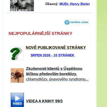
Úžasný:
MUDr. Henry Bieler
NEJPOPULÁRNĚJŠÍ STRÁNKY
NOVĚ PUBLIKOVANÉ STRÁNKY
SRPEN 2026 - 10 STRÁNEK
Zkušenosti klientů s Úspěšnou
léčbou především boreliózy,
chlamydiózy, únavového syndromu...
VIDEA A KNIHY 99/3