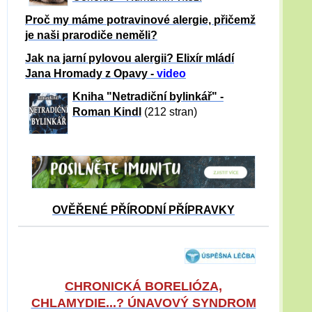
Proč my máme potravinové alergie, přičemž
je naši prarodiče neměli?
Jak na jarní pylovou alergii? Elixír mládí
Jana Hromady z Opavy -
video
Kniha "Netradiční bylinkář" -
Roman Kindl
(212 stran)
OVĚŘENÉ PŘÍRODNÍ PŘÍPRAVKY
CHRONICKÁ BORELIÓZA,
CHLAMYDIE...? ÚNAVOVÝ SYNDROM