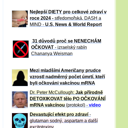
Nejlepší DIETY pro celkové zdraví v
roce 2024 -
středomořská, DASH a
MIND -
U.S. News & World Report
31 důvod
ů proč se NENECHÁM
OČKOVAT
- izraelský rabín
Chananya Weisman
Mezi mladšími Američany prudce
vzrostl nadměrný počet úmrtí, kteří
byli očkováni vakcínou mRNA
Dr. Peter
McCullough:
Jak přírodně
DETOXIKOVAT tělo PO OČKOVÁNÍ
mRNA vakcínou
(protokol) -
video
Devastující efekt pro zdraví
-
glutaman sodný, aspartam a další
excitotoxiny