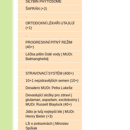
SILYBIN PHYTOSOME
ŠAFRÁN (+2)
.
ORTODOXNÍ LÉKAŘI UTAJUJÍ
(+1)
.
PROGRESIVNÍ PITNÝ REŽIM
(40+)
Léčba pitím čisté vody | MUDr.
Batmanghelidj
.
STRAVOVACÍ SYSTÉM (400+)
10+1 nejzdravějších semen (10+)
Desatero MUDr. Petra Lukeše
Devastující složky pro zdraví |
glutaman, aspartam, excitotoxiny |
MUDr. Russell Blaylock (40+)
Jídlo je tvůj nejlepší lék | MUDr.
Henry Bieler (+3)
Lži o potravinách | Miroslav
Spišiak