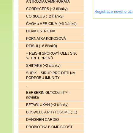
ANTRODIA CAMPHORATA
CORDYCEPS (+3 články)
Registrace nového uži
CORIOLUS (+2 články)
ČAGA a HERICIUM (+6 článků)
HLÍVA ÚSTŘIČNÁ
PORNATKA KOKOSOVÁ
REISHI (+6 článků)
+ REISHI SPÓROVÝ OLEJ S 30
% TRITERPÉNŮ
SHIITAKE (+2 články)
SUPÍK – SIRUP PRO DĚTI NA
PODPORU IMUNITY
.
BERBERIN GLYCOshift™ -
novinka
BETAGLUKAN (+3 články)
BOSWELLIA PHYTOSOME (+1)
DANSHEN CARDIO
PROBIOTIKA BIOME BOOST