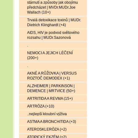
stárnutí a způsoby jak obojímu
předcházet | MVDr.MUDr.Joe
Wallach (10+)
Trvalá detoxikace toxinů | MUDr.
Dietrich Klinghardt (+4)
AIDS, HIV je podvod světového
rozsahu | MUDr.Sazonová
.
NEMOCI A JEJICH LÉČENÍ
(200+)
.
AKNÉ A RŮŽOVKA | VERSUS
ROZTOČ DEMODEX (+1)
ALZHEIMER | PARKINSON |
DEMENCE | MRTVICE (50+)
ARTRITIDA A REVMA (15+)
ARTRÓZA (+10)
..nejlepší kloubní výživa
ASTMA A BRONCHITIDA (+3)
ATEROSKLERÓZA (+2)
ATOPICKÝ EKZÉM (+2)