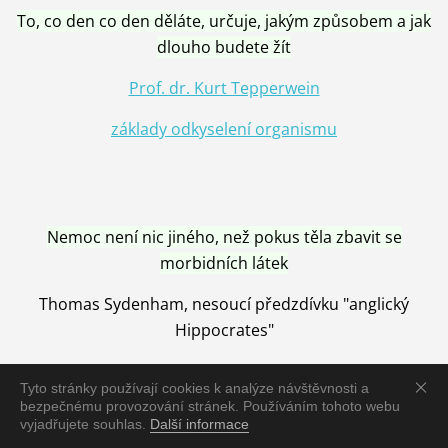
To, co den co den děláte, určuje, jakým způsobem a jak
dlouho budete žít
Prof. dr. Kurt Tepperwein
základy odkyselení organismu
Nemoc není nic jiného, než pokus těla zbavit se
morbidních látek
Thomas Sydenham, nesoucí předzdívku "anglický
Hippocrates"
Tyto stránky používají cookies k analýze návštěvnosti a
bezpečnému provozování stránek. Používáním tohoto webu
vyjadřujete souhlas.
Další informace
Nemoc je vyléčena jen pomocí Přírody, neutralizací a