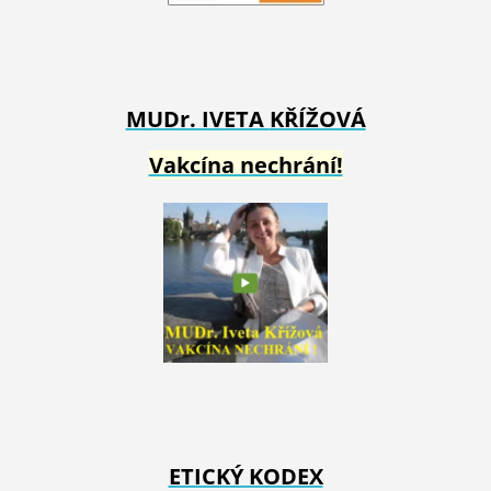
MUDr. IVETA
KŘÍŽOVÁ
Vakcína nechrání!
ETICKÝ KODEX