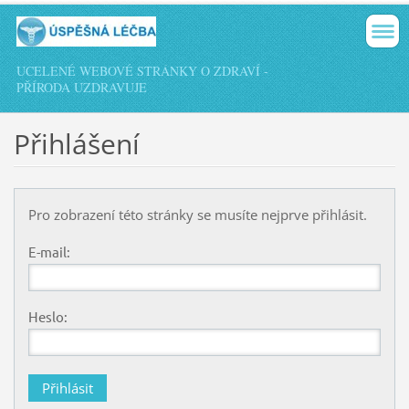
UCELENÉ WEBOVÉ STRÁNKY O ZDRAVÍ -
PŘÍRODA UZDRAVUJE
Přihlášení
Pro zobrazení této stránky se musíte nejprve přihlásit.
E-mail:
Heslo: