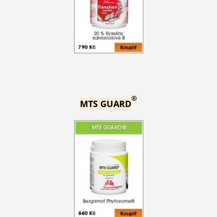
®
MTS GUARD