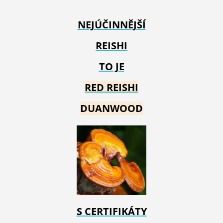
NEJÚČINNĚJŠÍ
REISHI
TO JE
RED REIS
HI
DUANWOOD
S CERTIFIKÁTY