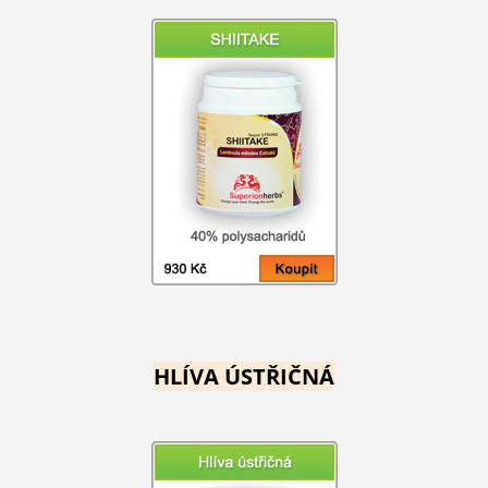
HLÍVA ÚSTŘIČNÁ