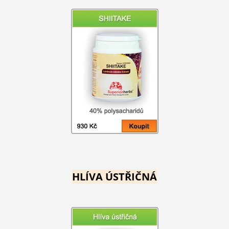
HLÍVA ÚSTŘIČNÁ