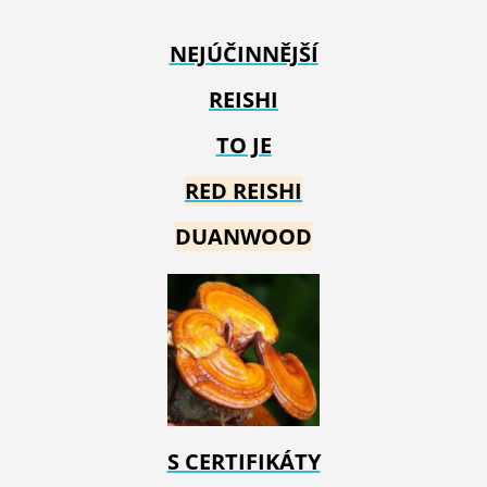
NEJÚČINNĚJŠÍ
REISHI
TO JE
RED REIS
HI
DUANWOOD
S CERTIFIKÁTY