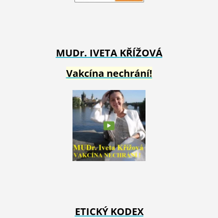
MUDr. IVETA
KŘÍŽOVÁ
Vakcína nechrání!
ETICKÝ KODEX