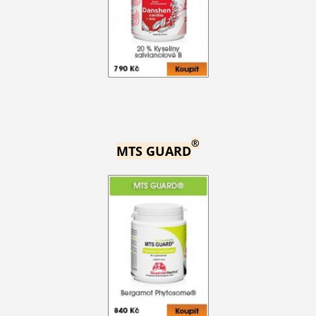
®
MTS GUARD