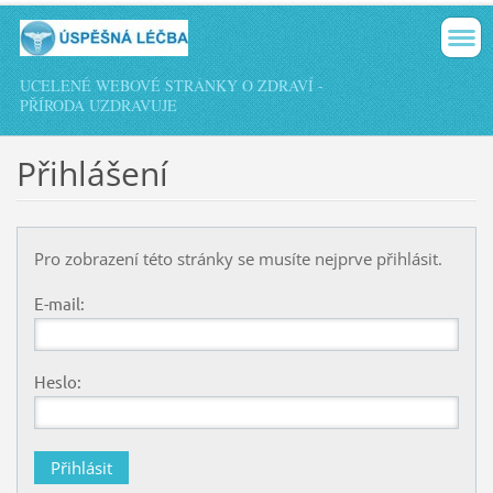
UCELENÉ WEBOVÉ STRÁNKY O ZDRAVÍ -
PŘÍRODA UZDRAVUJE
Přihlášení
Pro zobrazení této stránky se musíte nejprve přihlásit.
E-mail:
Heslo: