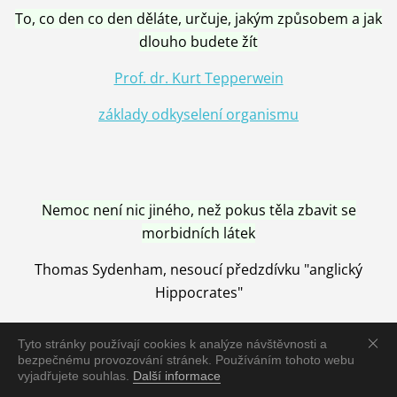
To, co den co den děláte, určuje, jakým způsobem a jak
dlouho budete žít
Prof. dr. Kurt Tepperwein
základy odkyselení organismu
Nemoc není nic jiného, než pokus těla zbavit se
morbidních látek
Thomas Sydenham, nesoucí předzdívku "anglický
Hippocrates"
Tyto stránky používají cookies k analýze návštěvnosti a
bezpečnému provozování stránek. Používáním tohoto webu
vyjadřujete souhlas.
Další informace
Nemoc je vyléčena jen pomocí Přírody, neutralizací a