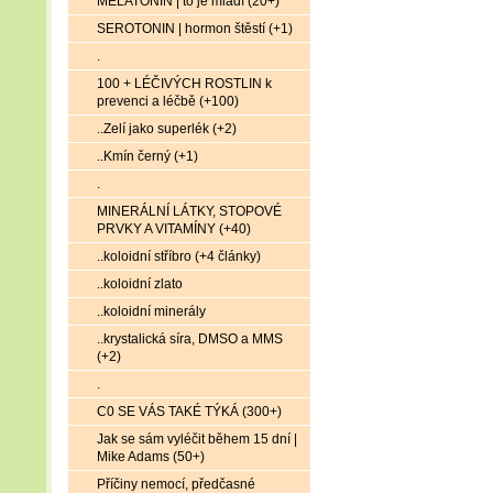
MELATONIN | to je mládí (20+)
SEROTONIN | hormon štěstí (+1)
.
100 + LÉČIVÝCH ROSTLIN k
prevenci a léčbě (+100)
..Zelí jako superlék (+2)
..Kmín černý (+1)
.
MINERÁLNÍ LÁTKY, STOPOVÉ
PRVKY A VITAMÍNY (+40)
..koloidní stříbro (+4 články)
..koloidní zlato
..koloidní minerály
..krystalická síra, DMSO a MMS
(+2)
.
C0 SE VÁS TAKÉ TÝKÁ (300+)
Jak se sám vyléčit během 15 dní |
Mike Adams (50+)
Příčiny nemocí, předčasné