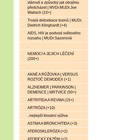
stárnutí a způsoby jak obojímu
předcházet | MVDr.MUDr.Joe
Wallach (10+)
Trvalá detoxikace toxinů | MUDr.
Dietrich Klinghardt (+4)
AIDS, HIV je podvod světového
rozsahu | MUDr.Sazonová
.
NEMOCI A JEJICH LÉČENÍ
(200+)
.
AKNÉ A RŮŽOVKA | VERSUS
ROZTOČ DEMODEX (+1)
ALZHEIMER | PARKINSON |
DEMENCE | MRTVICE (50+)
ARTRITIDA A REVMA (15+)
ARTRÓZA (+10)
..nejlepší kloubní výživa
ASTMA A BRONCHITIDA (+3)
ATEROSKLERÓZA (+2)
ATOPICKÝ EKZÉM (+2)