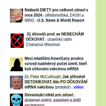
Nejlepší DIETY pro celkové zdraví v
roce 2024 -
středomořská, DASH a
MIND -
U.S. News & World Report
31 důvod
ů proč se NENECHÁM
OČKOVAT
- izraelský rabín
Chananya Weisman
Mezi mladšími Američany prudce
vzrostl nadměrný počet úmrtí, kteří
byli očkováni vakcínou mRNA
Dr. Peter
McCullough:
Jak přírodně
DETOXIKOVAT tělo PO OČKOVÁNÍ
mRNA vakcínou
(protokol) -
video
Devastující efekt pro zdraví
-
glutaman sodný, aspartam a další
excitotoxiny