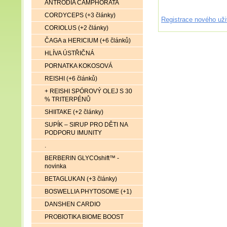
ANTRODIA CAMPHORATA
CORDYCEPS (+3 články)
Registrace nového uži
CORIOLUS (+2 články)
ČAGA a HERICIUM (+6 článků)
HLÍVA ÚSTŘIČNÁ
PORNATKA KOKOSOVÁ
REISHI (+6 článků)
+ REISHI SPÓROVÝ OLEJ S 30
% TRITERPÉNŮ
SHIITAKE (+2 články)
SUPÍK – SIRUP PRO DĚTI NA
PODPORU IMUNITY
.
BERBERIN GLYCOshift™ -
novinka
BETAGLUKAN (+3 články)
BOSWELLIA PHYTOSOME (+1)
DANSHEN CARDIO
PROBIOTIKA BIOME BOOST