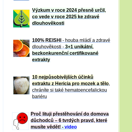
Výzkum v roce 2024 přesně určil,
co vede v roce 2025 ke zdravé
dlouhověkosti
100% REISHI
- houba mládí a zdravé
dlou
h
ověkosti -
3+1 unikátní,
bezkonkurenční certifikované
extrakty
10 nejpůsobivějších účinků
extraktu z Hericia pro mozek a tělo
,
chráníte si také hematoencefalickou
bariéru
Proč lituji přestěhování do domova
důchodců – 6 tvrdých pravd, které
musíte vědět!
-
video