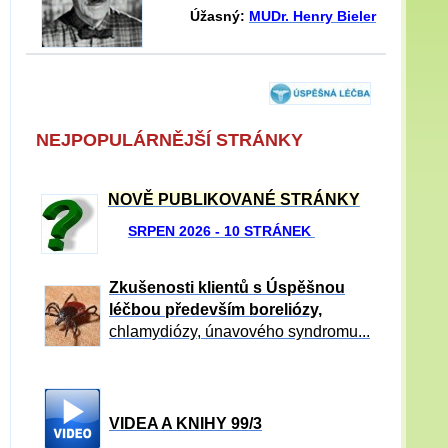
Úžasný:
MUDr. Henry Bieler
NEJPOPULÁRNĚJŠÍ STRÁNKY
NOVĚ PUBLIKOVANÉ STRÁNKY
SRPEN 2026 - 10 STRÁNEK
Zkušenosti klientů s Úspěšnou
léčbou především boreliózy,
chlamydiózy, únavového syndromu...
VIDEA A KNIHY 99/3