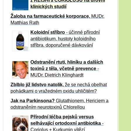
z REISHI
CORIOLUSU
na úrovni
a
klinických studií
Žaloba
na farmaceutické korporace,
MUDr.
Matthias Rath
Koloidní stříbro
- účinné přírodní
antibiotikum,
hustoty koloidního
stříbra, doporučené dávkování
Odstranění rtuti, hliníku a dalších
toxinů z těla, včetně p
revence
-
MUDr. Dietrich Klinghardt
Zblblo již lidstvo natolik,
že se nechá obelhat
pohádkami o vražedném oxidu uhličitém?
Jak na Parkinsona?
Glutathionem, Hericiem a
odstraněním neurotoxinů Chlorellou
Přírodní léčba pejsků versus
selhávající ortodoxní antibiotika
-
Coriolus + Kurkumin vítězí