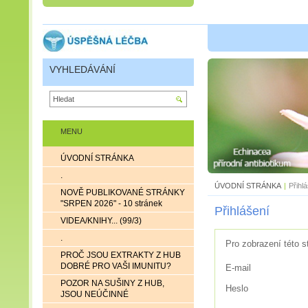
VYHLEDÁVÁNÍ
MENU
ÚVODNÍ STRÁNKA
.
ÚVODNÍ STRÁNKA
|
Přihl
NOVĚ PUBLIKOVANÉ STRÁNKY
"SRPEN 2026" - 10 stránek
Přihlášení
VIDEA/KNIHY... (99/3)
.
Pro zobrazení této s
PROČ JSOU EXTRAKTY Z HUB
DOBRÉ PRO VAŠI IMUNITU?
E-mail
POZOR NA SUŠINY Z HUB,
Heslo
JSOU NEÚČINNÉ