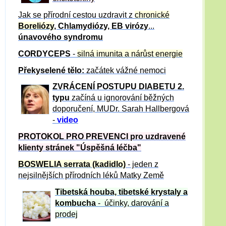
Jak se přírodní cestou uzdravit z
chronické
Boreliózy
, Chlamydiózy, EB virózy
...
únavového syndromu
CORDYCEPS
-
silná imunita a nárůst energie
Překyselené tělo:
začátek vážné nemoci
ZVRÁCE
NÍ POSTUPU DIABETU 2.
typu
začíná u ignorování běžných
doporučení, MUDr. Sarah Hallbergová
-
video
PROTOKOL PRO PREVENCI pro uzdravené
klienty
stránek "Úspěšná léčba"
BOSWELIA serrata (kadidlo)
- jeden z
nejsilnějších přírodních léků Matky Země
Tibetská houba, tibetské
krystaly
a
kombucha
- účinky, darování a
prodej