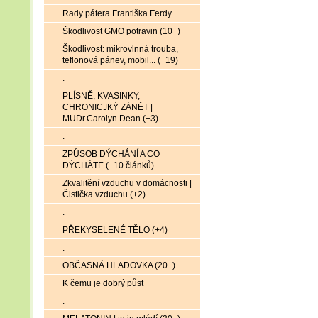
Rady pátera Františka Ferdy
Škodlivost GMO potravin (10+)
Škodlivost: mikrovlnná trouba,
teflonová pánev, mobil... (+19)
.
PLÍSNĚ, KVASINKY,
CHRONICJKÝ ZÁNĚT |
MUDr.Carolyn Dean (+3)
.
ZPŮSOB DÝCHÁNÍ A CO
DÝCHÁTE (+10 článků)
Zkvalitění vzduchu v domácnosti |
Čistička vzduchu (+2)
.
PŘEKYSELENÉ TĚLO (+4)
.
OBČASNÁ HLADOVKA (20+)
K čemu je dobrý půst
.