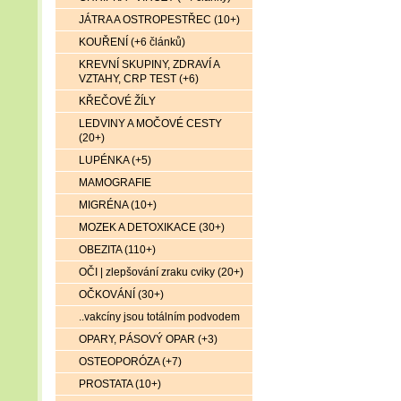
JÁTRA A OSTROPESTŘEC (10+)
KOUŘENÍ (+6 článků)
KREVNÍ SKUPINY, ZDRAVÍ A
VZTAHY, CRP TEST (+6)
KŘEČOVÉ ŽÍLY
LEDVINY A MOČOVÉ CESTY
(20+)
LUPÉNKA (+5)
MAMOGRAFIE
MIGRÉNA (10+)
MOZEK A DETOXIKACE (30+)
OBEZITA (110+)
OČI | zlepšování zraku cviky (20+)
OČKOVÁNÍ (30+)
..vakcíny jsou totálním podvodem
OPARY, PÁSOVÝ OPAR (+3)
OSTEOPORÓZA (+7)
PROSTATA (10+)