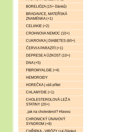
BORELIÓZA (15+ článků)
BRADAVICE, MATEŘSKÁ
ZNAMÉNKA (+1)
CELIAKIE (+2)
CROHNOVA NEMOC (10+)
CUKROVKA | DIABETES (60+)
ČERVI A PARAZITI (+1)
DEPRESE A ÚZKOST (10+)
DNA (+5)
FIBROMYALGIE (+4)
HEMOROIDY
HOREČKA | váš přítel
CHLAMYDIE (+1)
CHOLESTEROLOVÁ LEŽ A
STATINY (20+)
..jak na cholesterol? Hlavou
CHRONICKÝ ÚNAVOVÝ
SYNDROM (+8)
CHŘIPKA - VIRÓZY (+4 články)