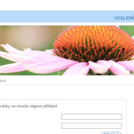
UCELENÉ
ášení
tránky se musíte nejprve přihlásit.