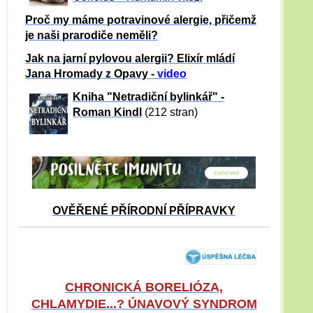
Proč my máme potravinové alergie, přičemž
je naši prarodiče neměli?
Jak na jarní pylovou alergii? Elixír mládí
Jana Hromady z Opavy -
video
Kniha "Netradiční bylinkář" -
Roman Kindl
(212 stran)
OVĚŘENÉ PŘÍRODNÍ PŘÍPRAVKY
CHRONICKÁ BORELIÓZA,
CHLAMYDIE...? ÚNAVOVÝ SYNDROM