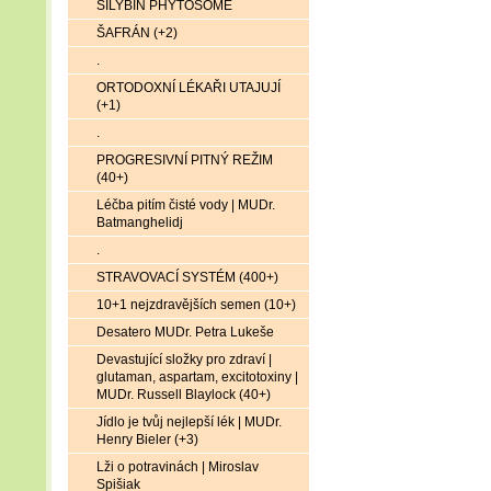
SILYBIN PHYTOSOME
ŠAFRÁN (+2)
.
ORTODOXNÍ LÉKAŘI UTAJUJÍ
(+1)
.
PROGRESIVNÍ PITNÝ REŽIM
(40+)
Léčba pitím čisté vody | MUDr.
Batmanghelidj
.
STRAVOVACÍ SYSTÉM (400+)
10+1 nejzdravějších semen (10+)
Desatero MUDr. Petra Lukeše
Devastující složky pro zdraví |
glutaman, aspartam, excitotoxiny |
MUDr. Russell Blaylock (40+)
Jídlo je tvůj nejlepší lék | MUDr.
Henry Bieler (+3)
Lži o potravinách | Miroslav
Spišiak