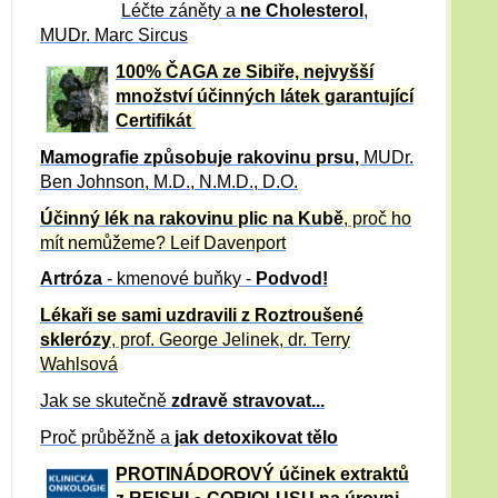
Léčte záněty a
ne Cholesterol
,
MUDr. Marc Sircus
100% ČAGA ze Sibiře, nejvyšší
množství účinných látek garantující
Certifikát
Mamografie způsobuje rakovinu prsu
,
MUDr.
Ben Johnson, M.D., N.M.D., D.O.
Účinný
lék na
rakovinu plic na Kubě
, proč ho
mít nemůžeme?
Leif Davenport
Artróza
- kmenové buňky -
Podvod!
Lékaři se sami uzdravili z Roztroušené
sklerózy
, prof. George Jelinek, dr. Terry
Wahlsová
Jak se skutečně
zdravě
stravovat...
Proč průběžně a
jak detoxikovat tělo
PROTINÁDOROVÝ účinek extraktů