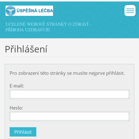
UCELENÉ WEBOVÉ STRÁNKY O ZDRAVÍ -
PŘÍRODA UZDRAVUJE
Přihlášení
Pro zobrazení této stránky se musíte nejprve přihlásit.
E-mail:
Heslo: