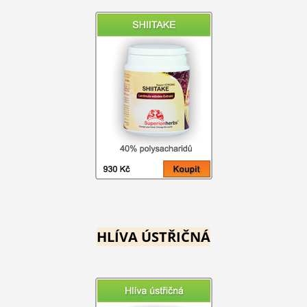
HLÍVA ÚSTŘIČNÁ