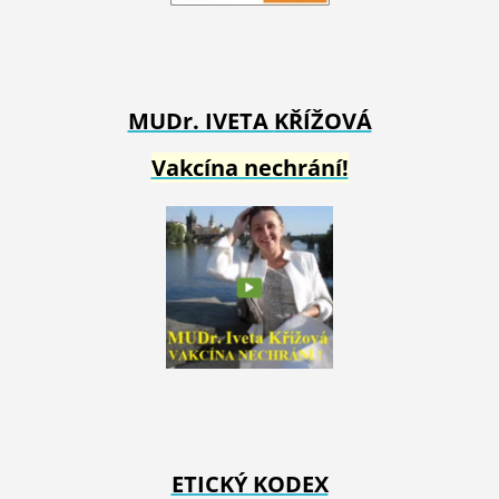
MUDr. IVETA
KŘÍŽOVÁ
Vakcína nechrání!
ETICKÝ KODEX