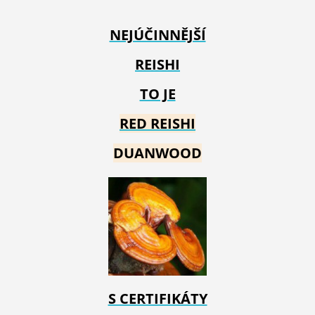
NEJÚČINNĚJŠÍ
REISHI
TO JE
RED REIS
HI
DUANWOOD
S CERTIFIKÁTY