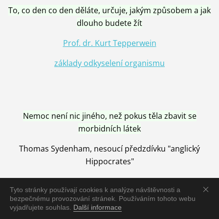
To, co den co den děláte, určuje, jakým způsobem a jak
dlouho budete žít
Prof. dr. Kurt Tepperwein
základy odkyselení organismu
Nemoc není nic jiného, než pokus těla zbavit se
morbidních látek
Thomas Sydenham, nesoucí předzdívku "anglický
Hippocrates"
Tyto stránky používají cookies k analýze návštěvnosti a
bezpečnému provozování stránek. Používáním tohoto webu
vyjadřujete souhlas.
Další informace
Nemoc je vyléčena jen pomocí Přírody, neutralizací a