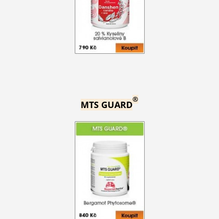
®
MTS GUARD