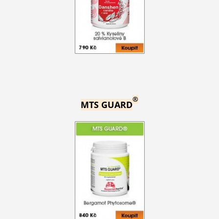
®
MTS GUARD