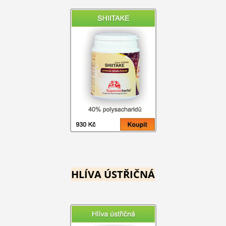
HLÍVA ÚSTŘIČNÁ