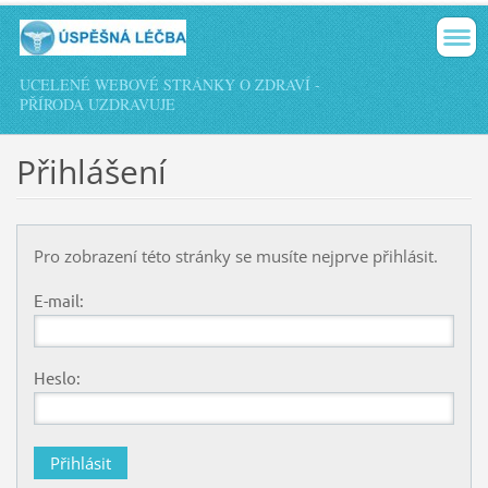
UCELENÉ WEBOVÉ STRÁNKY O ZDRAVÍ -
PŘÍRODA UZDRAVUJE
Přihlášení
Pro zobrazení této stránky se musíte nejprve přihlásit.
E-mail:
Heslo: