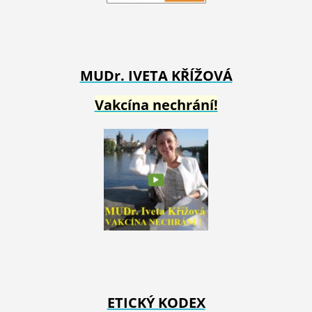
MUDr. IVETA
KŘÍŽOVÁ
Vakcína nechrání!
ETICKÝ KODEX