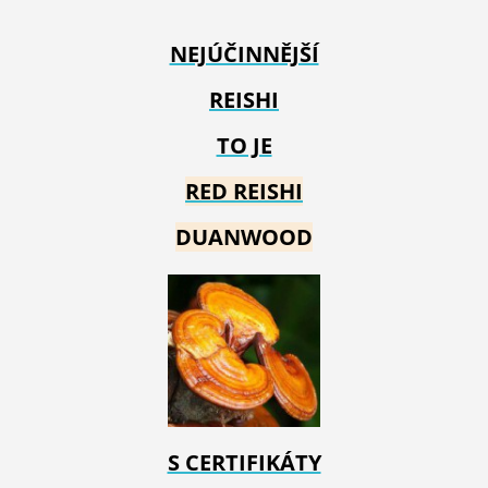
NEJÚČINNĚJŠÍ
REISHI
TO JE
RED REIS
HI
DUANWOOD
S CERTIFIKÁTY