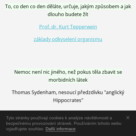
To, co den co den děláte, určuje, jakým způsobem a jak
dlouho budete žít
Prof. dr. Kurt Tepperwein
základy odkyselení organismu
Nemoc není nic jiného, než pokus těla zbavit se
morbidních látek
Thomas Sydenham, nesoucí předzdívku "anglický
Hippocrates"
Tyto stránky používají cookies k analýze návštěvnosti a
bezpečnému provozování stránek. Používáním tohoto webu
vyjadřujete souhlas.
Další informace
Nemoc je vyléčena jen pomocí Přírody, neutralizací a