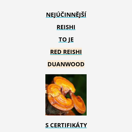
NEJÚČINNĚJŠÍ
REISHI
TO JE
RED REIS
HI
DUANWOOD
S CERTIFIKÁTY