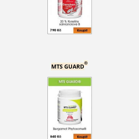
®
MTS GUARD