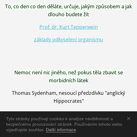
To, co den co den děláte, určuje, jakým způsobem a jak
dlouho budete žít
Prof. dr. Kurt Tepperwein
základy odkyselení organismu
Nemoc není nic jiného, než pokus těla zbavit se
morbidních látek
Thomas Sydenham, nesoucí předzdívku "anglický
Hippocrates"
Tyto stránky používají cookies k analýze návštěvnosti a
bezpečnému provozování stránek. Používáním tohoto webu
vyjadřujete souhlas.
Další informace
Nemoc je vyléčena jen pomocí Přírody, neutralizací a