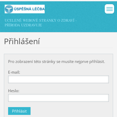
UCELENÉ WEBOVÉ STRÁNKY O ZDRAVÍ -
PŘÍRODA UZDRAVUJE
Přihlášení
Pro zobrazení této stránky se musíte nejprve přihlásit.
E-mail:
Heslo: