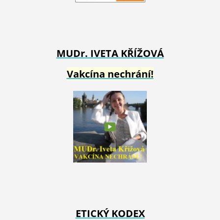
MUDr. IVETA
KŘÍŽOVÁ
Vakcína nechrání!
ETICKÝ KODEX