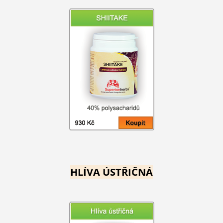
HLÍVA ÚSTŘIČNÁ