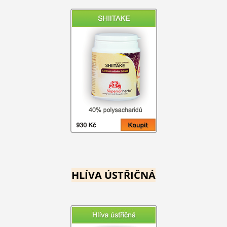
HLÍVA ÚSTŘIČNÁ