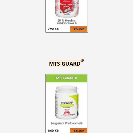
®
MTS GUARD