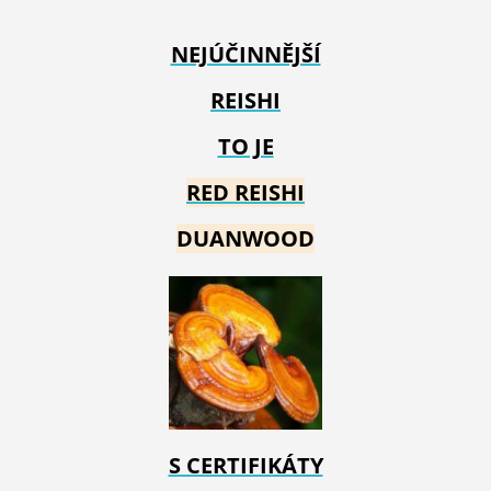
NEJÚČINNĚJŠÍ
REISHI
TO JE
RED REIS
HI
DUANWOOD
S CERTIFIKÁTY