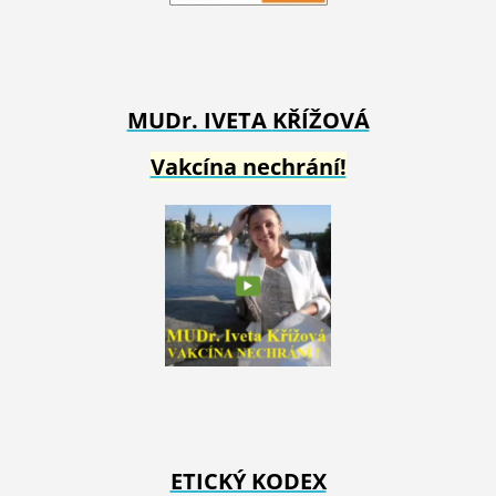
MUDr. IVETA
KŘÍŽOVÁ
Vakcína nechrání!
ETICKÝ KODEX