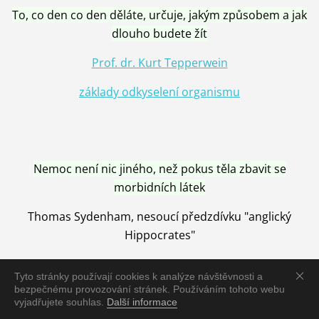
To, co den co den děláte, určuje, jakým způsobem a jak
dlouho budete žít
Prof. dr. Kurt Tepperwein
základy odkyselení organismu
Nemoc není nic jiného, než pokus těla zbavit se
morbidních látek
Thomas Sydenham, nesoucí předzdívku "anglický
Hippocrates"
Tyto stránky používají cookies k analýze návštěvnosti a
bezpečnému provozování stránek. Používáním tohoto webu
vyjadřujete souhlas.
Další informace
Nemoc je vyléčena jen pomocí Přírody, neutralizací a