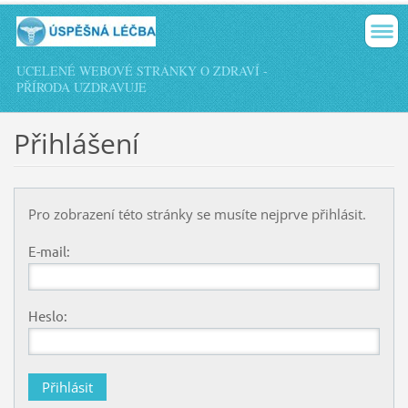
UCELENÉ WEBOVÉ STRÁNKY O ZDRAVÍ -
PŘÍRODA UZDRAVUJE
Přihlášení
Pro zobrazení této stránky se musíte nejprve přihlásit.
E-mail:
Heslo: