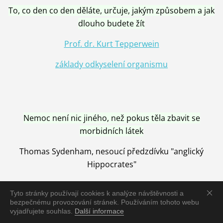
To, co den co den děláte, určuje, jakým způsobem a jak
dlouho budete žít
Prof. dr. Kurt Tepperwein
základy odkyselení organismu
Nemoc není nic jiného, než pokus těla zbavit se
morbidních látek
Thomas Sydenham, nesoucí předzdívku "anglický
Hippocrates"
Tyto stránky používají cookies k analýze návštěvnosti a
bezpečnému provozování stránek. Používáním tohoto webu
vyjadřujete souhlas.
Další informace
Nemoc je vyléčena jen pomocí Přírody, neutralizací a