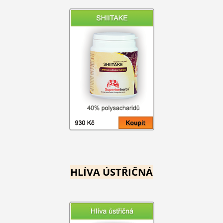
HLÍVA ÚSTŘIČNÁ