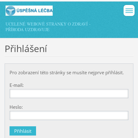
UCELENÉ WEBOVÉ STRÁNKY O ZDRAVÍ -
PŘÍRODA UZDRAVUJE
Přihlášení
Pro zobrazení této stránky se musíte nejprve přihlásit.
E-mail:
Heslo: