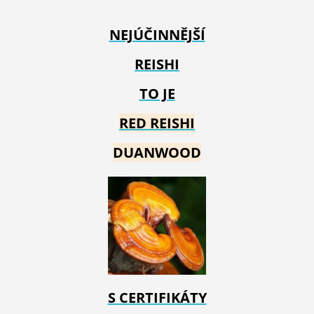
NEJÚČINNĚJŠÍ
REISHI
TO JE
RED REIS
HI
DUANWOOD
S CERTIFIKÁTY