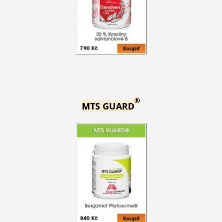
®
MTS GUARD