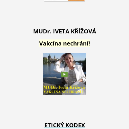
MUDr. IVETA
KŘÍŽOVÁ
Vakcína nechrání!
ETICKÝ KODEX