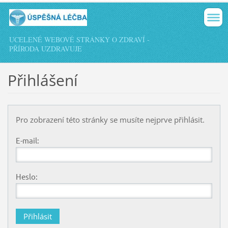
UCELENÉ WEBOVÉ STRÁNKY O ZDRAVÍ -
PŘÍRODA UZDRAVUJE
Přihlášení
Pro zobrazení této stránky se musíte nejprve přihlásit.
E-mail:
Heslo: