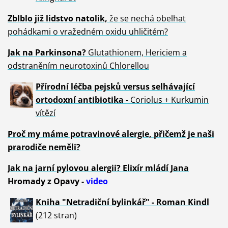
Zblblo již lidstvo natolik,
že se nechá obelhat
pohádkami o vražedném oxidu uhličitém?
Jak na Parkinsona?
Glutathionem, Hericiem a
odstraněním neurotoxinů Chlorellou
Přírodní léčba pejsků versus selhávající
ortodoxní antibiotika
- Coriolus + Kurkumin
vítězí
Proč my máme potravinové alergie, přičemž je naši
prarodiče neměli?
Jak na jarní pylovou alergii? Elixír mládí Jana
Hromady z Opavy -
video
Kniha "Netradiční bylinkář" - Roman Kindl
(212 stran)