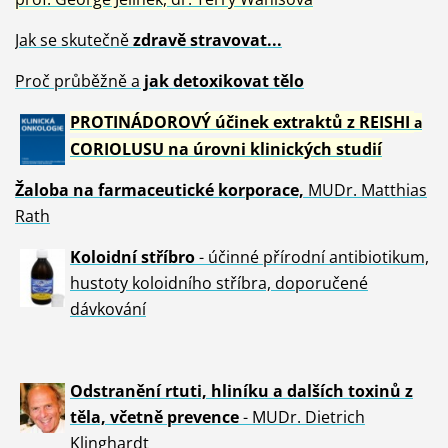
Jak se skutečně
zdravě
stravovat...
Proč průběžně a
jak detoxikovat tělo
PROTINÁDOROVÝ účinek extraktů z REISHI
a
CORIOLUSU
na úrovni klinických studií
Žaloba
na farmaceutické korporace,
MUDr. Matthias
Rath
Koloidní stříbro
- účinné přírodní antibiotikum,
hustoty koloidního stříbra, doporučené
dávkování
Odstranění rtuti, hliníku a dalších toxinů z
těla, včetně p
revence
- MUDr. Dietrich
Klinghardt