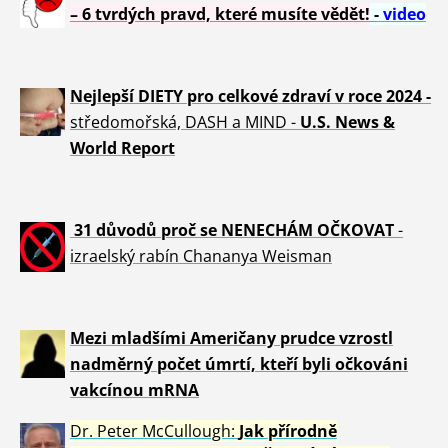
– 6 tvrdých pravd, které musíte vědět!
-
video
Nejlepší DIETY pro celkové zdraví v roce 2024 -
středomořská, DASH a MIND -
U.S. News &
World Report
31 důvod
ů proč se NENECHÁM OČKOVAT
-
izraelský rabín Chananya Weisman
Mezi mladšími Američany prudce vzrostl
nadměrný počet úmrtí, kteří byli očkováni
vakcínou mRNA
Dr. Peter
McCullough:
Jak přírodně