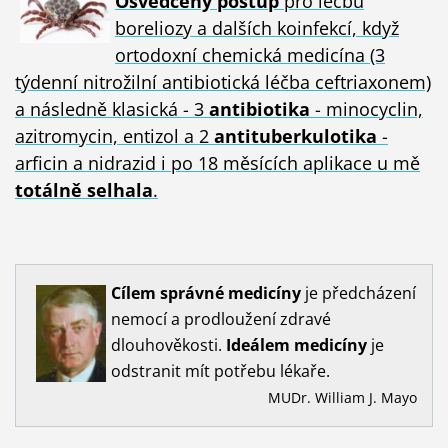
Osvědčený postup
pro léčbu
boreliozy a dalších koinfekcí, když
ortodoxní chemická medicína (3
týdenní nitrožilní antibiotická léčba ceftriaxonem)
a následně klasická - 3
antibiotika
- minocyclin,
azitromycin, entizol a 2
antituberkulotika
-
arficin a nidrazid i po 18 měsících aplikace u mě
totálně selhala
.
Cílem
správné
medicíny
je předcházení
nemocí a prodloužení zdravé
dlouhověkosti.
Ideálem
medicíny
je
odstranit mít potřebu lékaře.
MUDr. William J. Mayo