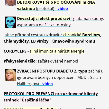
DETOXIKOVAT tělo PO OČKOVÁNÍ mRNA
vakcínou
(protokol) -
video
Devastující efekt pro zdraví
-
glutaman sodný,
aspartam a další excitotoxiny
Jak se přírodní cestou uzdravit z
chronické
Boreliózy
,
Chlamydiózy, EB virózy
...
únavového syndromu
CORDYCEPS
-
silná imunita a nárůst energie
Překyselené tělo:
začátek vážné nemoci
ZVRÁCE
NÍ POSTUPU DIABETU 2. typu
začíná u
ignorování běžných doporučení, MUDr. Sarah
Hallbergová -
video
PROTOKOL PRO PREVENCI pro uzdravené klienty
stránek "Úspěšná léčba"