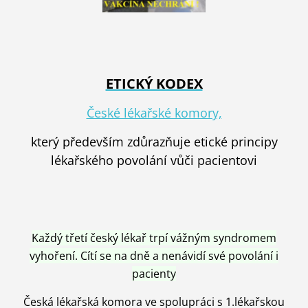
ETICKÝ KODEX
České lékařské komory,
který především zdůrazňuje etické principy
lékařského povolání vůči pacientovi
Každý třetí český lékař trpí vážným syndromem
vyhoření. Cítí se na dně a nenávidí své povolání i
pacienty
Česká lékařská komora ve spolupráci s 1.lékařskou