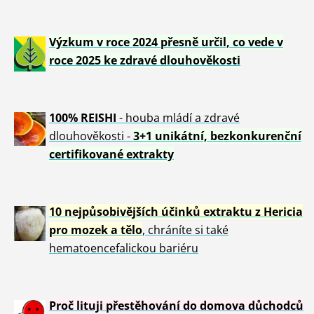
Výzkum v roce 2024 přesně určil, co vede v
roce 2025 ke zdravé dlouhověkosti
100% REISHI
- houba mládí a zdravé
dlou
h
ověkosti -
3+1 unikátní, bezkonkurenční
certifikované extrakty
10 nejpůsobivějších účinků extraktu z Hericia
pro mozek a tělo
, chráníte si také
hematoencefalickou bariéru
Proč lituji přestěhování do domova důchodců