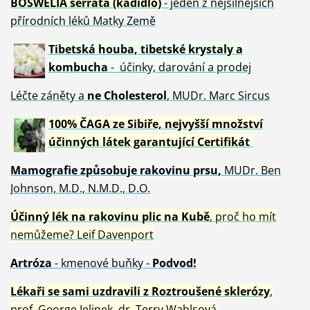
BOSWELIA serrata (kadidlo)
- jeden z nejsilnějších
přírodních léků Matky Země
Tibetská houba, tibetské
krystaly
a
kombucha
- účinky, darování a prodej
Léčte záněty a
ne Cholesterol
, MUDr. Marc Sircus
100% ČAGA ze Sibiře, nejvyšší množství
účinných látek garantující Certifikát
Mamografie způsobuje rakovinu prsu
,
MUDr. Ben
Johnson, M.D., N.M.D., D.O.
Účinný
lék na
rakovinu plic na Kubě
, proč ho mít
nemůžeme?
Leif Davenport
Artróza
- kmenové buňky -
Podvod!
Lékaři se sami uzdravili z Roztroušené sklerózy
,
prof. George Jelinek, dr. Terry Wahlsová