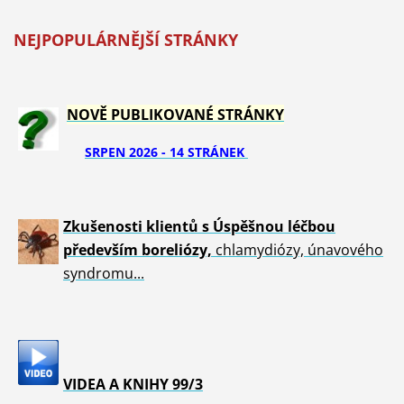
NEJPOPULÁRNĚJŠÍ STRÁNKY
NOVĚ PUBLIKOVANÉ STRÁNKY
SRPEN 2026 - 14 STRÁNEK
Zkušenosti klientů s Úspěšnou léčbou
především boreliózy,
chlamydiózy, únavového
syndromu...
VIDEA A KNIHY 99/3