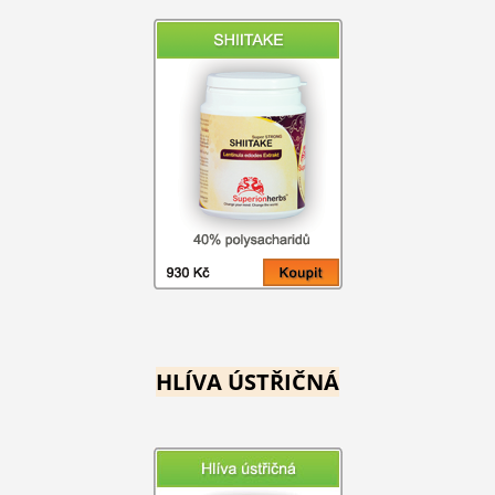
HLÍVA ÚSTŘIČNÁ