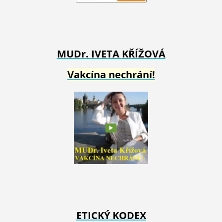
MUDr. IVETA
KŘÍŽOVÁ
Vakcína nechrání!
ETICKÝ KODEX