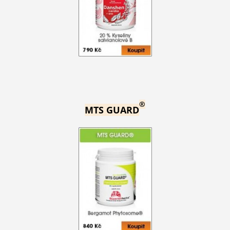
®
MTS GUARD