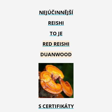
NEJÚČINNĚJŠÍ
REISHI
TO JE
RED REIS
HI
DUANWOOD
S CERTIFIKÁTY