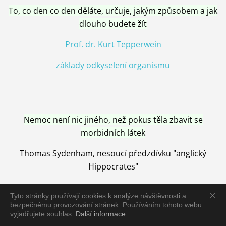
To, co den co den děláte, určuje, jakým způsobem a jak
dlouho budete žít
Prof. dr. Kurt Tepperwein
základy odkyselení organismu
Nemoc není nic jiného, než pokus těla zbavit se
morbidních látek
Thomas Sydenham, nesoucí předzdívku "anglický
Hippocrates"
Tyto stránky používají cookies k analýze návštěvnosti a
bezpečnému provozování stránek. Používáním tohoto webu
vyjadřujete souhlas.
Další informace
Nemoc je vyléčena jen pomocí Přírody, neutralizací a