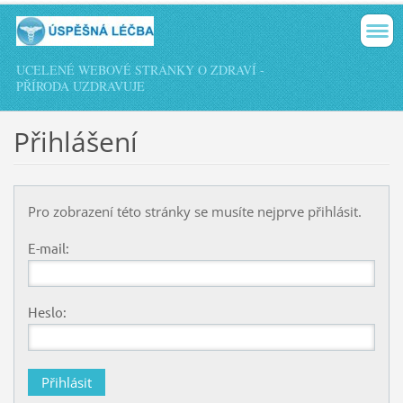
UCELENÉ WEBOVÉ STRÁNKY O ZDRAVÍ -
PŘÍRODA UZDRAVUJE
Přihlášení
Pro zobrazení této stránky se musíte nejprve přihlásit.
E-mail:
Heslo: