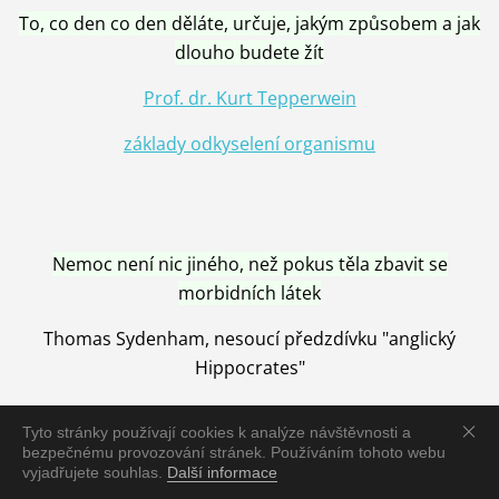
To, co den co den děláte, určuje, jakým způsobem a jak
dlouho budete žít
Prof. dr. Kurt Tepperwein
základy odkyselení organismu
Nemoc není nic jiného, než pokus těla zbavit se
morbidních látek
Thomas Sydenham, nesoucí předzdívku "anglický
Hippocrates"
Tyto stránky používají cookies k analýze návštěvnosti a
bezpečnému provozování stránek. Používáním tohoto webu
vyjadřujete souhlas.
Další informace
Nemoc je vyléčena jen pomocí Přírody, neutralizací a