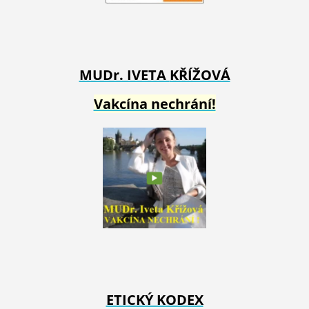
MUDr. IVETA
KŘÍŽOVÁ
Vakcína nechrání!
ETICKÝ KODEX