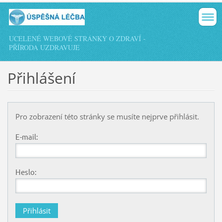
UCELENÉ WEBOVÉ STRÁNKY O ZDRAVÍ -
PŘÍRODA UZDRAVUJE
Přihlášení
Pro zobrazení této stránky se musíte nejprve přihlásit.
E-mail:
Heslo: