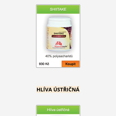
HLÍVA ÚSTŘIČNÁ