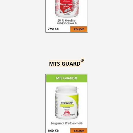
®
MTS GUARD