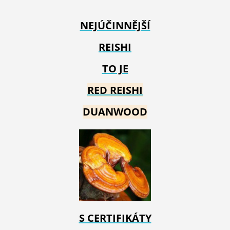
NEJÚČINNĚJŠÍ
REISHI
TO JE
RED REIS
HI
DUANWOOD
S CERTIFIKÁTY