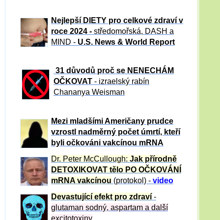
Nejlepší DIETY pro celkové zdraví v
roce 2024 -
středomořská, DASH a
MIND -
U.S. News & World Report
31 důvod
ů proč se NENECHÁM
OČKOVAT
- izraelský rabín
Chananya Weisman
Mezi mladšími Američany prudce
vzrostl nadměrný počet úmrtí, kteří
byli očkováni vakcínou mRNA
Dr. Peter
McCullough:
Jak přírodně
DETOXIKOVAT tělo PO OČKOVÁNÍ
mRNA vakcínou
(protokol) -
video
Devastující efekt pro zdraví
-
glutaman sodný, aspartam a další
excitotoxiny