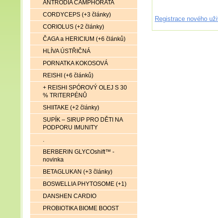
ANTRODIA CAMPHORATA
CORDYCEPS (+3 články)
Registrace nového uži
CORIOLUS (+2 články)
ČAGA a HERICIUM (+6 článků)
HLÍVA ÚSTŘIČNÁ
PORNATKA KOKOSOVÁ
REISHI (+6 článků)
+ REISHI SPÓROVÝ OLEJ S 30
% TRITERPÉNŮ
SHIITAKE (+2 články)
SUPÍK – SIRUP PRO DĚTI NA
PODPORU IMUNITY
.
BERBERIN GLYCOshift™ -
novinka
BETAGLUKAN (+3 články)
BOSWELLIA PHYTOSOME (+1)
DANSHEN CARDIO
PROBIOTIKA BIOME BOOST