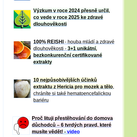
Výzkum v roce 2024 přesně určil,
co vede v roce 2025 ke zdravé
dlouhověkosti
100% REISHI
- houba mládí a zdravé
dlou
h
ověkosti -
3+1 unikátní,
bezkonkurenční certifikované
extrakty
10 nejpůsobivějších účinků
extraktu z Hericia pro mozek a tělo
,
chráníte si také hematoencefalickou
bariéru
Proč lituji přestěhování do domova
důchodců – 6 tvrdých pravd, které
musíte vědět!
-
video