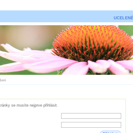
UCELENÉ
ášení
tránky se musíte nejprve přihlásit.