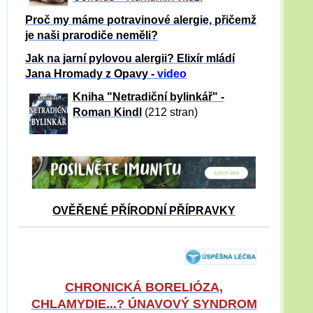
Proč my máme potravinové alergie, přičemž
je naši prarodiče neměli?
Jak na jarní pylovou alergii? Elixír mládí
Jana Hromady z Opavy -
video
Kniha "Netradiční bylinkář" -
Roman Kindl
(212 stran)
OVĚŘENÉ PŘÍRODNÍ PŘÍPRAVKY
CHRONICKÁ BORELIÓZA,
CHLAMYDIE...? ÚNAVOVÝ SYNDROM