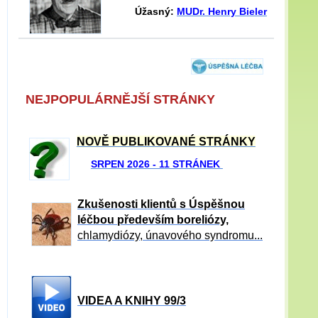
Úžasný:
MUDr. Henry Bieler
NEJPOPULÁRNĚJŠÍ STRÁNKY
NOVĚ PUBLIKOVANÉ STRÁNKY
SRPEN 2026 - 11 STRÁNEK
Zkušenosti klientů s Úspěšnou
léčbou především boreliózy,
chlamydiózy, únavového syndromu...
VIDEA A KNIHY 99/3