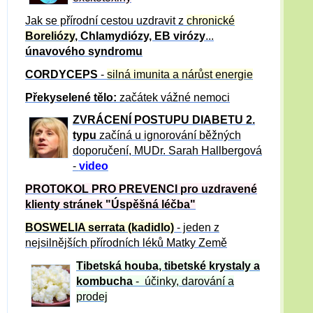
Jak se přírodní cestou uzdravit z
chronické
Boreliózy
, Chlamydiózy, EB virózy
...
únavového syndromu
CORDYCEPS
-
silná imunita a nárůst energie
Překyselené tělo:
začátek vážné nemoci
ZVRÁCE
NÍ POSTUPU DIABETU 2.
typu
začíná u ignorování běžných
doporučení, MUDr. Sarah Hallbergová
-
video
PROTOKOL PRO PREVENCI pro uzdravené
klienty
stránek "Úspěšná léčba"
BOSWELIA serrata (kadidlo)
- jeden z
nejsilnějších přírodních léků Matky Země
Tibetská houba, tibetské
krystaly
a
kombucha
- účinky, darování a
prodej