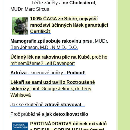
Léčte záněty a
ne Cholesterol
,
MUDr. Marc Sircus
100% ČAGA ze Sibiře, nejvyšší
množství účinných látek garantující
Certifikát
Mamografie způsobuje rakovinu prsu
,
MUDr.
Ben Johnson, M.D., N.M.D., D.O.
Účinný
lék na
rakovinu plic na Kubě
, proč ho
mít nemůžeme?
Leif Davenport
Artróza
- kmenové buňky -
Podvod!
Lékaři se sami uzdravili z Roztroušené
sklerózy
, prof. George Jelinek, dr. Terry
Wahlsová
Jak se skutečně
zdravě
stravovat...
Proč průběžně a
jak detoxikovat tělo
PROTINÁDOROVÝ účinek extraktů