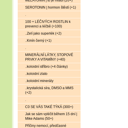
MELATONIN | to je mládí (20+)
SEROTONIN | hormon štěstí (+1)
.
100 + LÉČIVÝCH ROSTLIN k
prevenci a léčbě (+100)
..Zelí jako superlék (+2)
..Kmín černý (+1)
.
MINERÁLNÍ LÁTKY, STOPOVÉ
PRVKY A VITAMÍNY (+40)
..koloidní stříbro (+4 články)
..koloidní zlato
..koloidní minerály
..krystalická síra, DMSO a MMS
(+2)
.
C0 SE VÁS TAKÉ TÝKÁ (300+)
Jak se sám vyléčit během 15 dní |
Mike Adams (50+)
Příčiny nemocí, předčasné