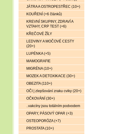
JÁTRA A OSTROPESTŘEC (10+)
KOUŘENÍ (+6 článků)
KREVNÍ SKUPINY, ZDRAVÍ A
VZTAHY, CRP TEST (+6)
KŘEČOVÉ ŽÍLY
LEDVINY A MOČOVÉ CESTY
(20+)
LUPÉNKA (+5)
MAMOGRAFIE
MIGRÉNA (10+)
MOZEK A DETOXIKACE (30+)
OBEZITA (110+)
OČI | zlepšování zraku cviky (20+)
OČKOVÁNÍ (30+)
..vakcíny jsou totálním podvodem
OPARY, PÁSOVÝ OPAR (+3)
OSTEOPORÓZA (+7)
PROSTATA (10+)