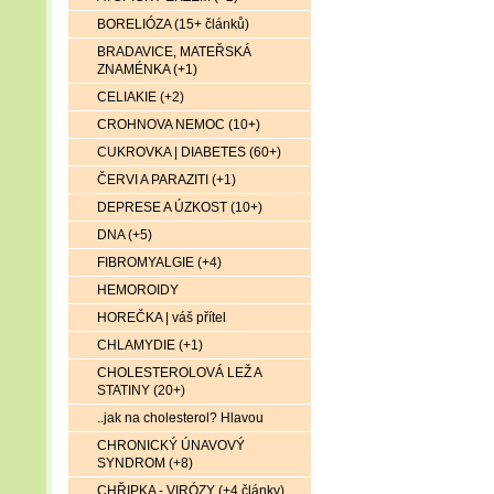
BORELIÓZA (15+ článků)
BRADAVICE, MATEŘSKÁ
ZNAMÉNKA (+1)
CELIAKIE (+2)
CROHNOVA NEMOC (10+)
CUKROVKA | DIABETES (60+)
ČERVI A PARAZITI (+1)
DEPRESE A ÚZKOST (10+)
DNA (+5)
FIBROMYALGIE (+4)
HEMOROIDY
HOREČKA | váš přítel
CHLAMYDIE (+1)
CHOLESTEROLOVÁ LEŽ A
STATINY (20+)
..jak na cholesterol? Hlavou
CHRONICKÝ ÚNAVOVÝ
SYNDROM (+8)
CHŘIPKA - VIRÓZY (+4 články)