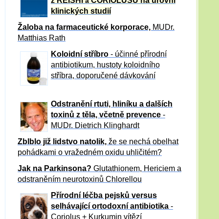
z REISHI
CORIOLUSU
na úrovni
a
klinických studií
Žaloba
na farmaceutické korporace,
MUDr.
Matthias Rath
Koloidní stříbro
- účinné přírodní
antibiotikum,
hustoty koloidního
stříbra, doporučené dávkování
Odstranění rtuti, hliníku a dalších
toxinů z těla, včetně p
revence
-
MUDr. Dietrich Klinghardt
Zblblo již lidstvo natolik,
že se nechá obelhat
pohádkami o vražedném oxidu uhličitém?
Jak na Parkinsona?
Glutathionem, Hericiem a
odstraněním neurotoxinů Chlorellou
Přírodní léčba pejsků versus
selhávající ortodoxní antibiotika
-
Coriolus + Kurkumin vítězí