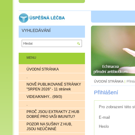
VYHLEDÁVÁNÍ
MENU
ÚVODNÍ STRÁNKA
.
ÚVODNÍ STRÁNKA
|
Přihl
NOVĚ PUBLIKOVANÉ STRÁNKY
"SRPEN 2026" - 11 stránek
Přihlášení
VIDEA/KNIHY... (99/3)
.
Pro zobrazení této s
PROČ JSOU EXTRAKTY Z HUB
DOBRÉ PRO VAŠI IMUNITU?
E-mail
POZOR NA SUŠINY Z HUB,
Heslo
JSOU NEÚČINNÉ