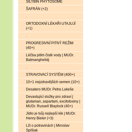
SILYBIN PHYTOSOME
ŠAFRÁN (+2)
.
ORTODOXNÍ LÉKAŘI UTAJUJÍ
(+1)
.
PROGRESIVNÍ PITNÝ REŽIM
(40+)
Léčba pitím čisté vody | MUDr.
Batmanghelidj
.
STRAVOVACÍ SYSTÉM (400+)
10+1 nejzdravějších semen (10+)
Desatero MUDr. Petra Lukeše
Devastující složky pro zdraví |
glutaman, aspartam, excitotoxiny |
MUDr. Russell Blaylock (40+)
Jídlo je tvůj nejlepší lék | MUDr.
Henry Bieler (+3)
Lži o potravinách | Miroslav
Spišiak