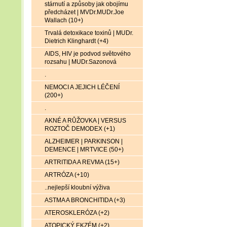
stárnutí a způsoby jak obojímu
předcházet | MVDr.MUDr.Joe
Wallach (10+)
Trvalá detoxikace toxinů | MUDr.
Dietrich Klinghardt (+4)
AIDS, HIV je podvod světového
rozsahu | MUDr.Sazonová
.
NEMOCI A JEJICH LÉČENÍ
(200+)
.
AKNÉ A RŮŽOVKA | VERSUS
ROZTOČ DEMODEX (+1)
ALZHEIMER | PARKINSON |
DEMENCE | MRTVICE (50+)
ARTRITIDA A REVMA (15+)
ARTRÓZA (+10)
..nejlepší kloubní výživa
ASTMA A BRONCHITIDA (+3)
ATEROSKLERÓZA (+2)
ATOPICKÝ EKZÉM (+2)