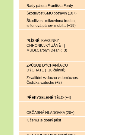
Rady pátera Františka Ferdy
Škodlivost GMO potravin (10+)
Škodlivost: mikrovlnná trouba,
teflonová pánev, mobil... (+19)
.
PLÍSNĚ, KVASINKY,
CHRONICJKÝ ZÁNĚT |
MUDr.Carolyn Dean (+3)
.
ZPŮSOB DÝCHÁNÍ A CO
DÝCHÁTE (+10 článků)
Zkvalitění vzduchu v domácnosti |
Čistička vzduchu (+2)
.
PŘEKYSELENÉ TĚLO (+4)
.
OBČASNÁ HLADOVKA (20+)
K čemu je dobrý půst
.