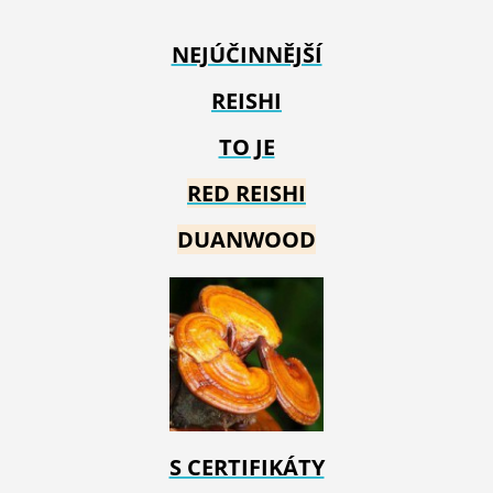
NEJÚČINNĚJŠÍ
REISHI
TO JE
RED REIS
HI
DUANWOOD
S CERTIFIKÁTY