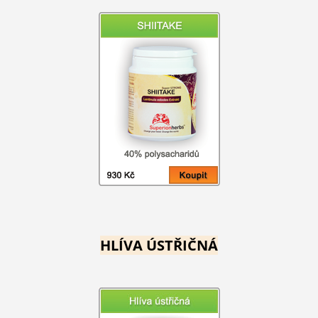
HLÍVA ÚSTŘIČNÁ