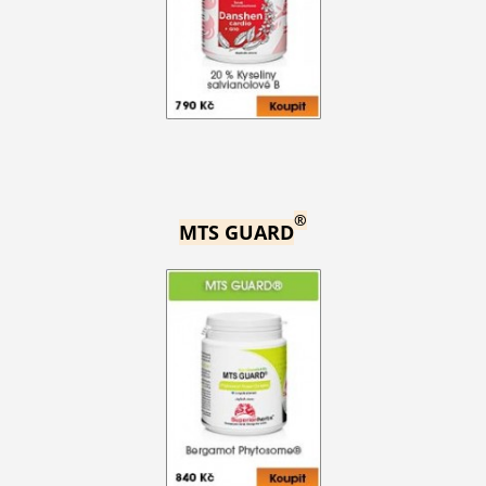
®
MTS GUARD