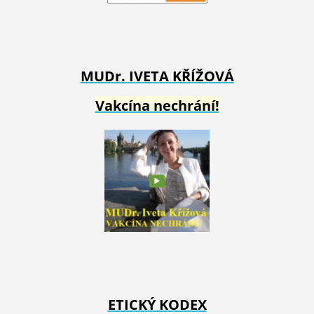
MUDr. IVETA
KŘÍŽOVÁ
Vakcína nechrání!
ETICKÝ KODEX