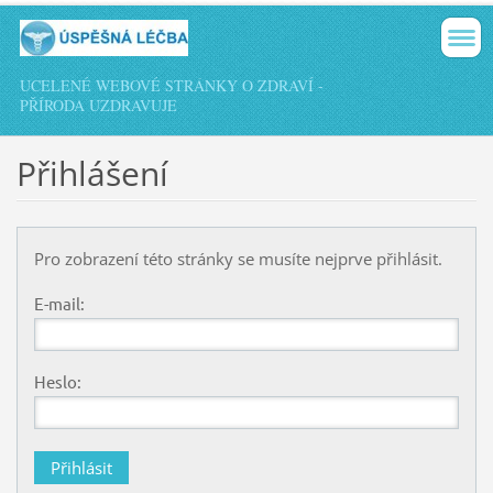
UCELENÉ WEBOVÉ STRÁNKY O ZDRAVÍ -
PŘÍRODA UZDRAVUJE
Přihlášení
Pro zobrazení této stránky se musíte nejprve přihlásit.
E-mail:
Heslo: