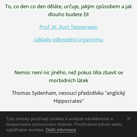
To, co den co den děláte, určuje, jakým způsobem a jak
dlouho budete žít
Prof. dr. Kurt Tepperwein
základy odkyselení organismu
Nemoc není nic jiného, než pokus těla zbavit se
morbidních látek
Thomas Sydenham, nesoucí předzdívku "anglický
Hippocrates"
Tyto stránky používají cookies k analýze návštěvnosti a
bezpečnému provozování stránek. Používáním tohoto webu
vyjadřujete souhlas.
Další informace
Nemoc je vyléčena jen pomocí Přírody, neutralizací a