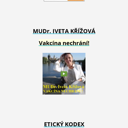
MUDr. IVETA
KŘÍŽOVÁ
Vakcína nechrání!
ETICKÝ KODEX