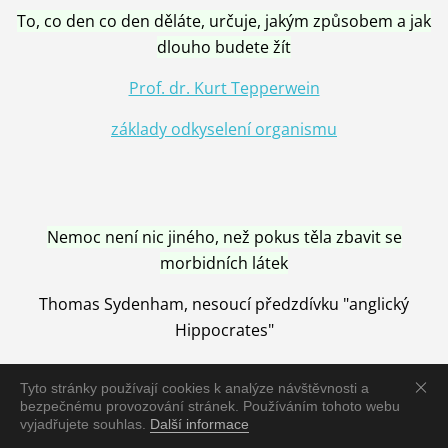
To, co den co den děláte, určuje, jakým způsobem a jak
dlouho budete žít
Prof. dr. Kurt Tepperwein
základy odkyselení organismu
Nemoc není nic jiného, než pokus těla zbavit se
morbidních látek
Thomas Sydenham, nesoucí předzdívku "anglický
Hippocrates"
Tyto stránky používají cookies k analýze návštěvnosti a
bezpečnému provozování stránek. Používáním tohoto webu
vyjadřujete souhlas.
Další informace
Nemoc je vyléčena jen pomocí Přírody, neutralizací a