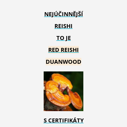
NEJÚČINNĚJŠÍ
REISHI
TO JE
RED REIS
HI
DUANWOOD
S CERTIFIKÁTY