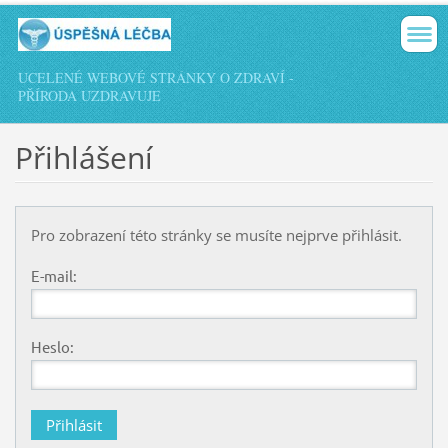
UCELENÉ WEBOVÉ STRÁNKY O ZDRAVÍ -
PŘÍRODA UZDRAVUJE
Přihlášení
Pro zobrazení této stránky se musíte nejprve přihlásit.
E-mail:
Heslo: