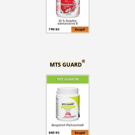
®
MTS GUARD