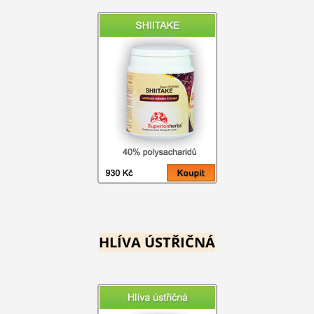
HLÍVA ÚSTŘIČNÁ