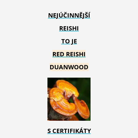
NEJÚČINNĚJŠÍ
REISHI
TO JE
RED REIS
HI
DUANWOOD
S CERTIFIKÁTY