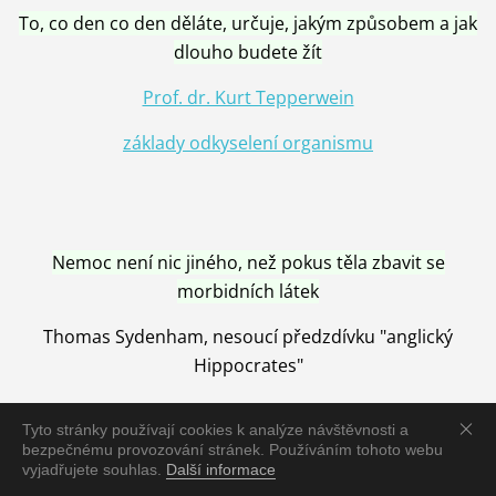
To, co den co den děláte, určuje, jakým způsobem a jak
dlouho budete žít
Prof. dr. Kurt Tepperwein
základy odkyselení organismu
Nemoc není nic jiného, než pokus těla zbavit se
morbidních látek
Thomas Sydenham, nesoucí předzdívku "anglický
Hippocrates"
Tyto stránky používají cookies k analýze návštěvnosti a
bezpečnému provozování stránek. Používáním tohoto webu
vyjadřujete souhlas.
Další informace
Nemoc je vyléčena jen pomocí Přírody, neutralizací a