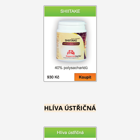
HLÍVA ÚSTŘIČNÁ