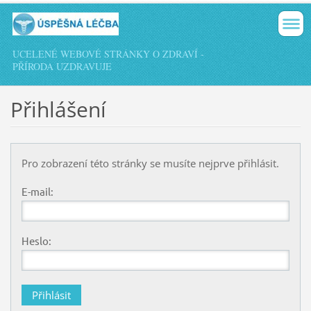
UCELENÉ WEBOVÉ STRÁNKY O ZDRAVÍ -
PŘÍRODA UZDRAVUJE
Přihlášení
Pro zobrazení této stránky se musíte nejprve přihlásit.
E-mail:
Heslo: