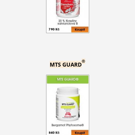
®
MTS GUARD