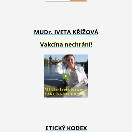
MUDr. IVETA
KŘÍŽOVÁ
Vakcína nechrání!
ETICKÝ KODEX