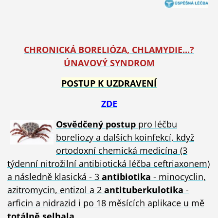
CHRONICKÁ BORELIÓZA, CHLAMYDIE...?
ÚNAVOVÝ SYNDROM
POSTUP K UZDRAVENÍ
ZDE
Osvědčený postup
pro léčbu
boreliozy a dalších koinfekcí, když
ortodoxní chemická medicína (3
týdenní nitrožilní antibiotická léčba ceftriaxonem)
a následně klasická - 3
antibiotika
- minocyclin,
azitromycin, entizol a 2
antituberkulotika
-
arficin a nidrazid i po 18 měsících aplikace u mě
totálně selhala
.