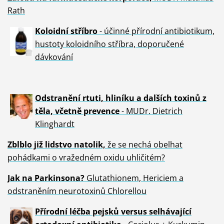
Rath
Koloidní stříbro
- účinné přírodní antibiotikum,
hustoty koloidního stříbra, doporučené
dávkování
Odstranění rtuti, hliníku a dalších toxinů z
těla, včetně p
revence
- MUDr. Dietrich
Klinghardt
Zblblo již lidstvo natolik,
že se nechá obelhat
pohádkami o vražedném oxidu uhličitém?
Jak na Parkinsona?
Glutathionem, Hericiem a
odstraněním neurotoxinů Chlorellou
Přírodní léčba pejsků versus selhávající