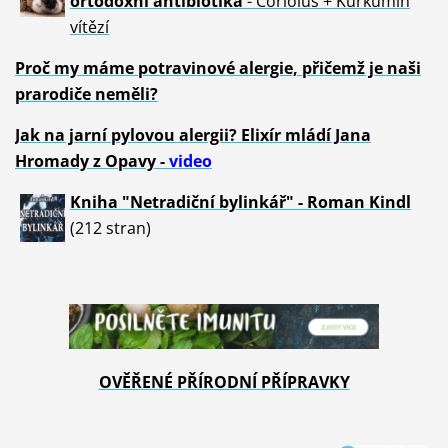
ortodoxní antibiotika
- Coriolus + Kurkumin
vítězí
Proč my máme potravinové alergie, přičemž je naši
prarodiče neměli?
Jak na jarní pylovou alergii? Elixír mládí Jana
Hromady z Opavy -
video
Kniha "Netradiční bylinkář" - Roman Kindl
(212 stran)
OVĚŘENÉ PŘÍRODNÍ PŘÍPRAVKY