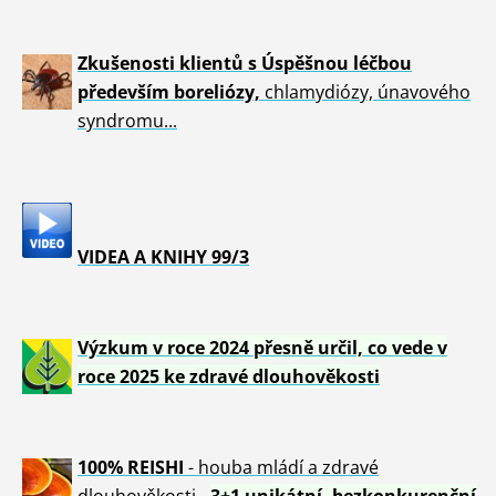
Zkušenosti klientů s Úspěšnou léčbou
především boreliózy,
chlamydiózy, únavového
syndromu...
VIDEA A KNIHY 99/3
Výzkum v roce 2024 přesně určil, co vede v
roce 2025 ke zdravé dlouhověkosti
100% REISHI
- houba mládí a zdravé
dlou
h
ověkosti -
3+1 unikátní, bezkonkurenční