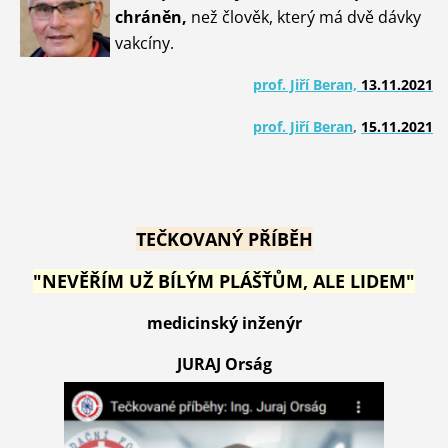
chráněn,
než člověk, který má dvě dávky
vakcíny.
prof. Jiří Beran,
13.11.2021
prof. Jiří Beran
,
15.11.2021
TEČKOVANÝ PŘÍBĚH
"NEVĚŘÍM UŽ BÍLÝM PLÁŠŤŮM, ALE LIDEM"
medicinský inženýr
JURAJ Orság