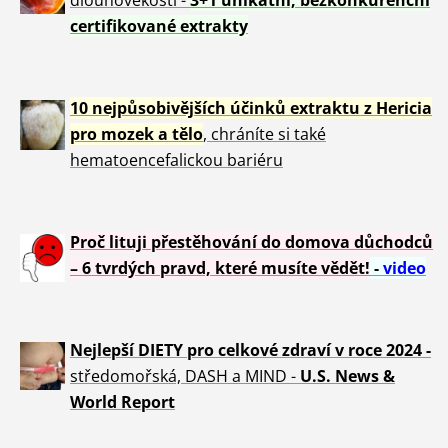
certifikované extrakty
10 nejpůsobivějších účinků extraktu z Hericia
pro mozek a tělo
, chráníte si také
hematoencefalickou bariéru
Proč lituji přestěhování do domova důchodců
– 6 tvrdých pravd, které musíte vědět!
-
video
Nejlepší DIETY pro celkové zdraví v roce 2024 -
středomořská, DASH a MIND -
U.S. News &
World Report