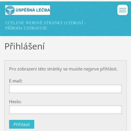
UCELENÉ WEBOVÉ STRÁNKY O ZDRAVÍ -
PŘÍRODA UZDRAVUJE
Přihlášení
Pro zobrazení této stránky se musíte nejprve přihlásit.
E-mail:
Heslo: