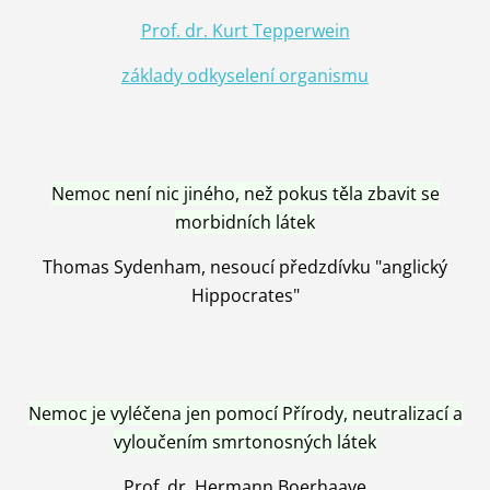
Prof. dr. Kurt Tepperwein
základy odkyselení organismu
Nemoc není nic jiného, než pokus těla zbavit se
morbidních látek
Thomas Sydenham, nesoucí předzdívku "anglický
Hippocrates"
Nemoc je vyléčena jen pomocí Přírody, neutralizací a
vyloučením smrtonosných látek
Prof. dr. Hermann Boerhaave