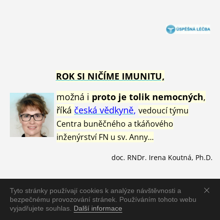
ROK SI NIČÍME IMUNITU,
možná i
proto je tolik nemocných
,
říká
česká vědkyně
,
vedoucí týmu
Centra buněčného a tkáňového
inženýrství FN u sv. Anny...
doc. RNDr. Irena Koutná, Ph.D.
Tyto stránky používají cookies k analýze návštěvnosti a
bezpečnému provozování stránek. Používáním tohoto webu
Aktualizovaný
jmenný seznam
vyjadřujete souhlas.
Další informace
s
portovců
zemřelých
od 1.1.2021
v