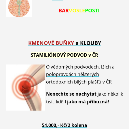
BAR
VOSLE
POSTI
KMENOVÉ BU
ŇKY
a KLOUBY
STAMILIÓNOVÝ PODVOD v ČR
O vědomých podvodech, lžích a
polopravdách některých
ortodoxních bílých plášťů v ČR
Nenech
te se nachytat
jako několik
tisíc lidí!
I jako má příbuzná!
54.00
0,- Kč/2 kolena