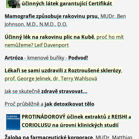
účinných látek garantující Certifikát
Mamografie způsobuje rakovinu prsu
,
MUDr. Ben
Johnson, M.D., N.M.D., D.O.
Účinný
lék na
rakovinu plic na Kubě
, proč ho mít
nemůžeme?
Leif Davenport
Artróza
- kmenové buňky -
Podvod!
Lékaři se sami uzdravili z Roztroušené sklerózy
,
prof. George Jelinek, dr. Terry Wahlsová
Jak se skutečně
zdravě
stravovat...
Proč průběžně a
jak detoxikovat tělo
PROTINÁDOROVÝ účinek extraktů z REISHI
a
CORIOLUSU
na úrovni klinických studií
Žaloba
na farmaceutické korporace,
MUDr. Matthias