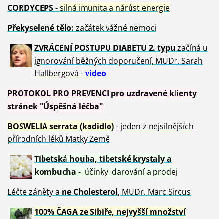
CORDYCEPS
-
silná imunita a nárůst energie
Překyselené tělo:
začátek vážné nemoci
ZVRÁCE
NÍ POSTUPU DIABETU 2. typu
začíná u
ignorování běžných doporučení, MUDr. Sarah
Hallbergová -
video
PROTOKOL PRO PREVENCI pro uzdravené klienty
stránek "Úspěšná léčba"
BOSWELIA serrata (kadidlo)
- jeden z nejsilnějších
přírodních léků Matky Země
Tibetská houba, tibetské
krystaly
a
kombucha
- účinky, darování a prodej
Léčte záněty a
ne Cholesterol
, MUDr. Marc Sircus
100% ČAGA ze Sibiře, nejvyšší množství