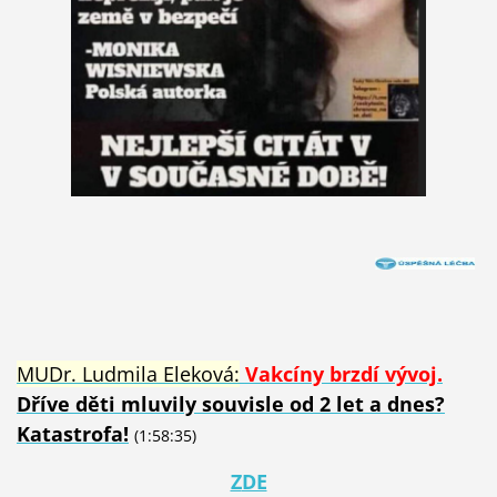
MUDr. Ludmila Eleková:
Vakcíny brzdí vývoj.
Dříve děti mluvily souvisle od 2 let a dnes?
Katastrofa!
(1:58:35)
Z
DE