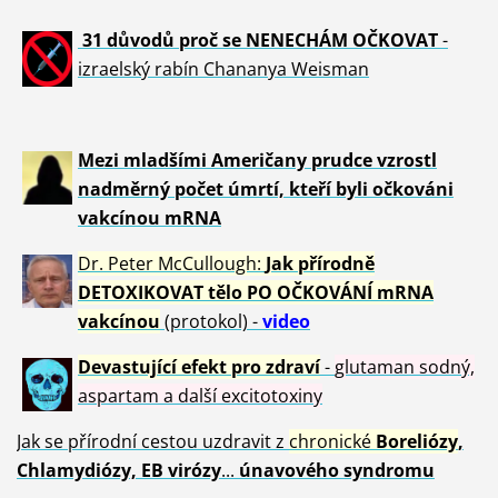
31 důvod
ů proč se NENECHÁM OČKOVAT
-
izraelský rabín Chananya Weisman
Mezi mladšími Američany prudce vzrostl
nadměrný počet úmrtí, kteří byli očkováni
vakcínou mRNA
Dr. Peter
McCullough:
Jak přírodně
DETOXIKOVAT tělo PO OČKOVÁNÍ mRNA
vakcínou
(protokol) -
video
Devastující efekt pro zdraví
-
glutaman sodný,
aspartam a další excitotoxiny
Jak se přírodní cestou uzdravit z
chronické
Boreliózy
,
Chlamydiózy, EB virózy
...
únavového syndromu