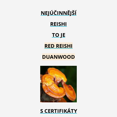
NEJÚČINNĚJŠÍ
REISHI
TO JE
RED REIS
HI
DUANWOOD
S CERTIFIKÁTY