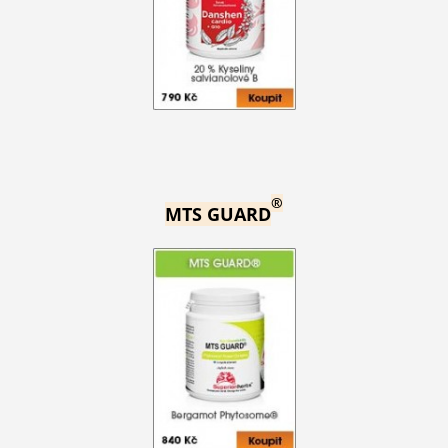
®
MTS GUARD