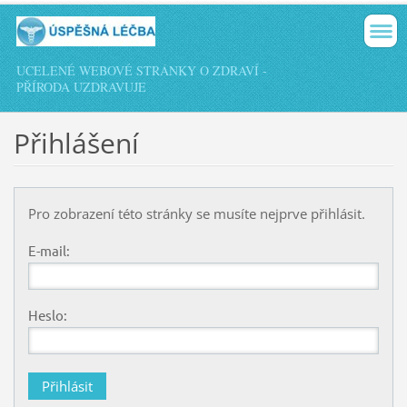
UCELENÉ WEBOVÉ STRÁNKY O ZDRAVÍ -
PŘÍRODA UZDRAVUJE
Přihlášení
Pro zobrazení této stránky se musíte nejprve přihlásit.
E-mail:
Heslo: