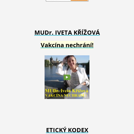
MUDr. IVETA
KŘÍŽOVÁ
Vakcína nechrání!
ETICKÝ KODEX