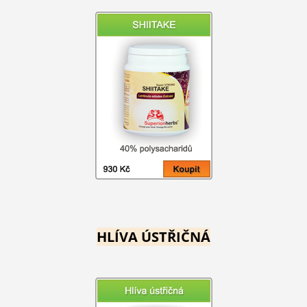
HLÍVA ÚSTŘIČNÁ