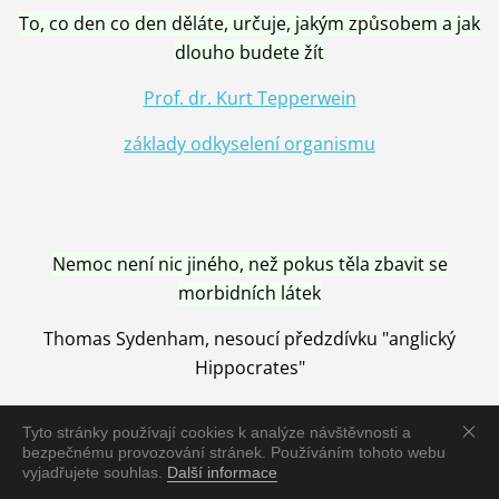
To, co den co den děláte, určuje, jakým způsobem a jak
dlouho budete žít
Prof. dr. Kurt Tepperwein
základy odkyselení organismu
Nemoc není nic jiného, než pokus těla zbavit se
morbidních látek
Thomas Sydenham, nesoucí předzdívku "anglický
Hippocrates"
Tyto stránky používají cookies k analýze návštěvnosti a
bezpečnému provozování stránek. Používáním tohoto webu
vyjadřujete souhlas.
Další informace
Nemoc je vyléčena jen pomocí Přírody, neutralizací a