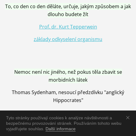
To, co den co den děláte, určuje, jakým způsobem a jak
dlouho budete žít
Prof. dr. Kurt Tepperwein
základy odkyselení organismu
Nemoc není nic jiného, než pokus těla zbavit se
morbidních látek
Thomas Sydenham, nesoucí předzdívku "anglický
Hippocrates"
Tyto stránky používají cookies k analýze návštěvnosti a
bezpečnému provozování stránek. Používáním tohoto webu
vyjadřujete souhlas.
Další informace
Nemoc je vyléčena jen pomocí Přírody, neutralizací a