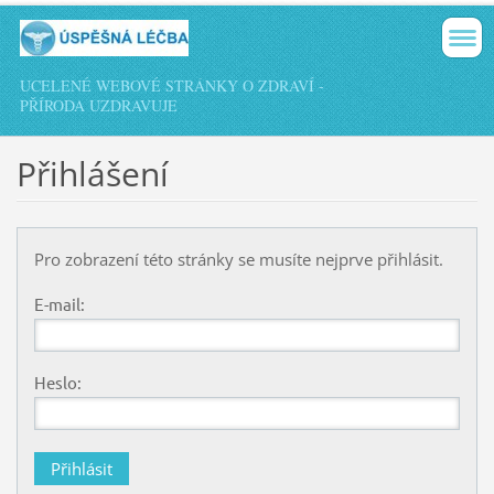
UCELENÉ WEBOVÉ STRÁNKY O ZDRAVÍ -
PŘÍRODA UZDRAVUJE
Přihlášení
Pro zobrazení této stránky se musíte nejprve přihlásit.
E-mail:
Heslo: