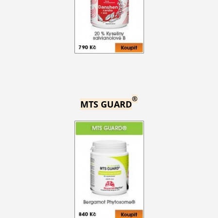
®
MTS GUARD