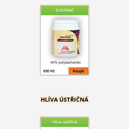
HLÍVA ÚSTŘIČNÁ