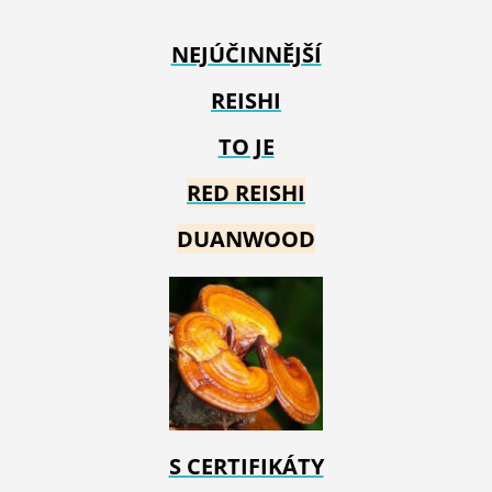
NEJÚČINNĚJŠÍ
REISHI
TO JE
RED REIS
HI
DUANWOOD
S CERTIFIKÁTY