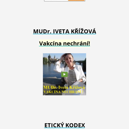
MUDr. IVETA
KŘÍŽOVÁ
Vakcína nechrání!
ETICKÝ KODEX