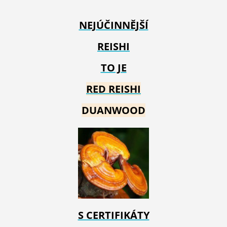
NEJÚČINNĚJŠÍ
REISHI
TO JE
RED REIS
HI
DUANWOOD
S CERTIFIKÁTY