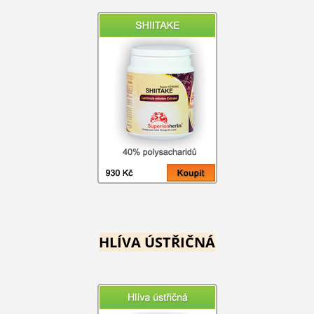
HLÍVA ÚSTŘIČNÁ