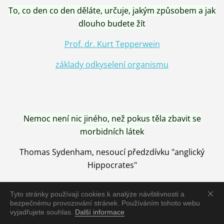
To, co den co den děláte, určuje, jakým způsobem a jak
dlouho budete žít
Prof. dr. Kurt Tepperwein
základy odkyselení organismu
Nemoc není nic jiného, než pokus těla zbavit se
morbidních látek
Thomas Sydenham, nesoucí předzdívku "anglický
Hippocrates"
Tyto stránky používají cookies k analýze návštěvnosti a
bezpečnému provozování stránek. Používáním tohoto webu
vyjadřujete souhlas.
Další informace
Nemoc je vyléčena jen pomocí Přírody, neutralizací a