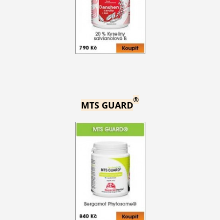
®
MTS GUARD