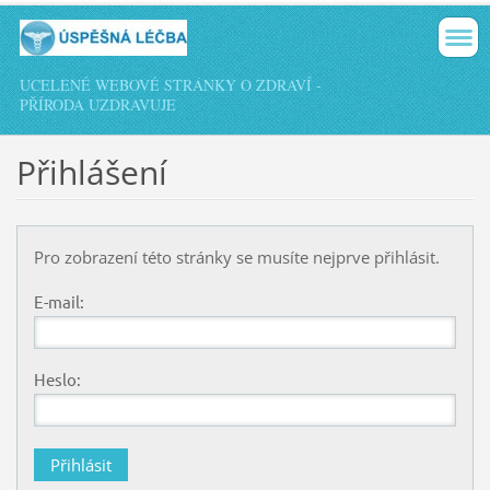
UCELENÉ WEBOVÉ STRÁNKY O ZDRAVÍ -
PŘÍRODA UZDRAVUJE
Přihlášení
Pro zobrazení této stránky se musíte nejprve přihlásit.
E-mail:
Heslo: