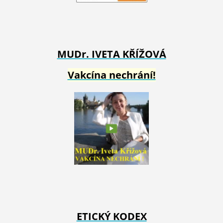
MUDr. IVETA
KŘÍŽOVÁ
Vakcína nechrání!
ETICKÝ KODEX