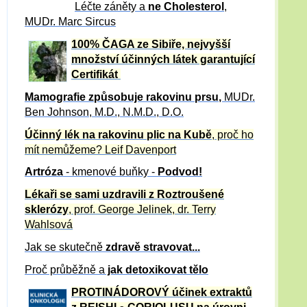
Léčte záněty a
ne Cholesterol
,
MUDr. Marc Sircus
100% ČAGA ze Sibiře, nejvyšší
množství účinných látek garantující
Certifikát
Mamografie způsobuje rakovinu prsu
,
MUDr.
Ben Johnson, M.D., N.M.D., D.O.
Účinný
lék na
rakovinu plic na Kubě
, proč ho
mít nemůžeme?
Leif Davenport
Artróza
- kmenové buňky -
Podvod!
Lékaři se sami uzdravili z Roztroušené
sklerózy
, prof. George Jelinek, dr. Terry
Wahlsová
Jak se skutečně
zdravě
stravovat...
Proč průběžně a
jak detoxikovat tělo
PROTINÁDOROVÝ účinek extraktů