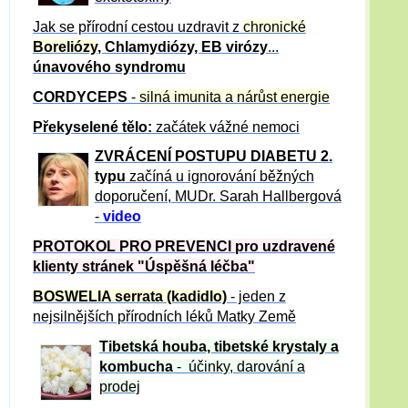
Jak se přírodní cestou uzdravit z
chronické
Boreliózy
, Chlamydiózy, EB virózy
...
únavového syndromu
CORDYCEPS
-
silná imunita a nárůst energie
Překyselené tělo:
začátek vážné nemoci
ZVRÁCE
NÍ POSTUPU DIABETU 2.
typu
začíná u ignorování běžných
doporučení, MUDr. Sarah Hallbergová
-
video
PROTOKOL PRO PREVENCI pro uzdravené
klienty
stránek "Úspěšná léčba"
BOSWELIA serrata (kadidlo)
- jeden z
nejsilnějších přírodních léků Matky Země
Tibetská houba, tibetské
krystaly
a
kombucha
- účinky, darování a
prodej