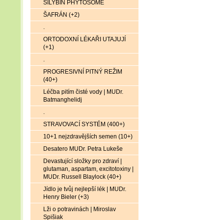
SILYBIN PHYTOSOME
ŠAFRÁN (+2)
.
ORTODOXNÍ LÉKAŘI UTAJUJÍ
(+1)
.
PROGRESIVNÍ PITNÝ REŽIM
(40+)
Léčba pitím čisté vody | MUDr.
Batmanghelidj
.
STRAVOVACÍ SYSTÉM (400+)
10+1 nejzdravějších semen (10+)
Desatero MUDr. Petra Lukeše
Devastující složky pro zdraví |
glutaman, aspartam, excitotoxiny |
MUDr. Russell Blaylock (40+)
Jídlo je tvůj nejlepší lék | MUDr.
Henry Bieler (+3)
Lži o potravinách | Miroslav
Spišiak