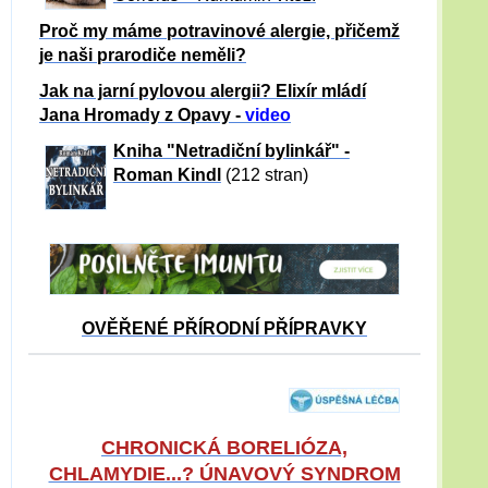
Proč my máme potravinové alergie, přičemž
je naši prarodiče neměli?
Jak na jarní pylovou alergii? Elixír mládí
Jana Hromady z Opavy -
video
Kniha "Netradiční bylinkář" -
Roman Kindl
(212 stran)
OVĚŘENÉ PŘÍRODNÍ PŘÍPRAVKY
CHRONICKÁ BORELIÓZA,
CHLAMYDIE...? ÚNAVOVÝ SYNDROM