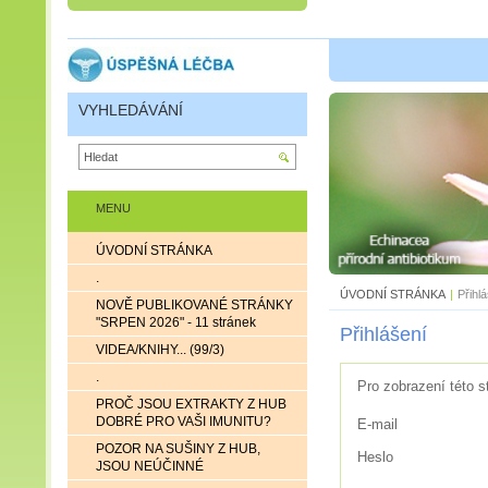
VYHLEDÁVÁNÍ
MENU
ÚVODNÍ STRÁNKA
.
ÚVODNÍ STRÁNKA
|
Přihl
NOVĚ PUBLIKOVANÉ STRÁNKY
"SRPEN 2026" - 11 stránek
Přihlášení
VIDEA/KNIHY... (99/3)
.
Pro zobrazení této s
PROČ JSOU EXTRAKTY Z HUB
DOBRÉ PRO VAŠI IMUNITU?
E-mail
POZOR NA SUŠINY Z HUB,
Heslo
JSOU NEÚČINNÉ