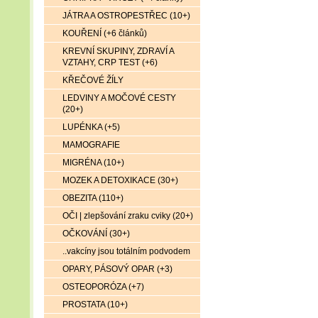
JÁTRA A OSTROPESTŘEC (10+)
KOUŘENÍ (+6 článků)
KREVNÍ SKUPINY, ZDRAVÍ A
VZTAHY, CRP TEST (+6)
KŘEČOVÉ ŽÍLY
LEDVINY A MOČOVÉ CESTY
(20+)
LUPÉNKA (+5)
MAMOGRAFIE
MIGRÉNA (10+)
MOZEK A DETOXIKACE (30+)
OBEZITA (110+)
OČI | zlepšování zraku cviky (20+)
OČKOVÁNÍ (30+)
..vakcíny jsou totálním podvodem
OPARY, PÁSOVÝ OPAR (+3)
OSTEOPORÓZA (+7)
PROSTATA (10+)