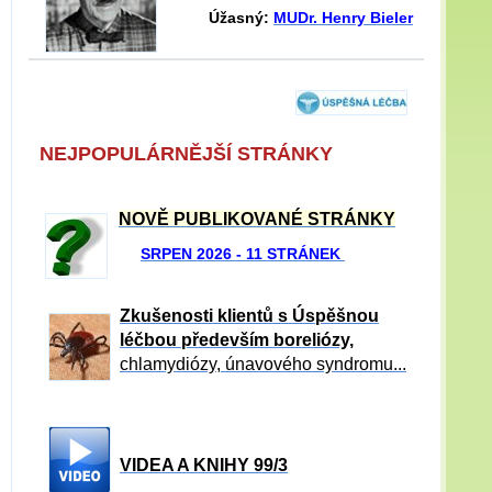
Úžasný:
MUDr. Henry Bieler
NEJPOPULÁRNĚJŠÍ STRÁNKY
NOVĚ PUBLIKOVANÉ STRÁNKY
SRPEN 2026 - 11 STRÁNEK
Zkušenosti klientů s Úspěšnou
léčbou především boreliózy,
chlamydiózy, únavového syndromu...
VIDEA A KNIHY 99/3