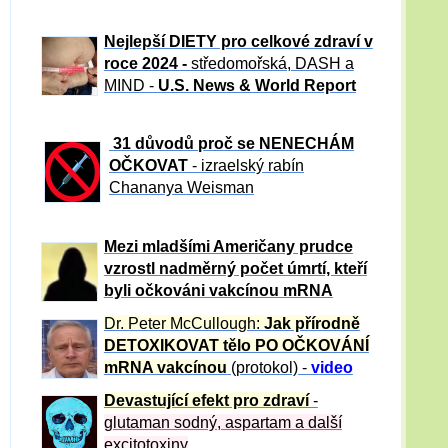
Nejlepší DIETY pro celkové zdraví v
roce 2024 -
středomořská, DASH a
MIND -
U.S. News & World Report
31 důvod
ů proč se NENECHÁM
OČKOVAT
- izraelský rabín
Chananya Weisman
Mezi mladšími Američany prudce
vzrostl nadměrný počet úmrtí, kteří
byli očkováni vakcínou mRNA
Dr. Peter
McCullough:
Jak přírodně
DETOXIKOVAT tělo PO OČKOVÁNÍ
mRNA vakcínou
(protokol) -
video
Devastující efekt pro zdraví
-
glutaman sodný, aspartam a další
excitotoxiny