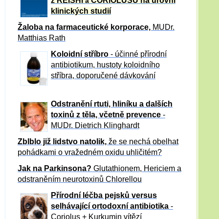
z REISHI
CORIOLUSU
na úrovni
a
klinických studií
Žaloba
na farmaceutické korporace,
MUDr.
Matthias Rath
Koloidní stříbro
- účinné přírodní
antibiotikum,
hustoty koloidního
stříbra, doporučené dávkování
Odstranění rtuti, hliníku a dalších
toxinů z těla, včetně p
revence
-
MUDr. Dietrich Klinghardt
Zblblo již lidstvo natolik,
že se nechá obelhat
pohádkami o vražedném oxidu uhličitém?
Jak na Parkinsona?
Glutathionem, Hericiem a
odstraněním neurotoxinů Chlorellou
Přírodní léčba pejsků versus
selhávající ortodoxní antibiotika
-
Coriolus + Kurkumin vítězí