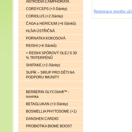
ANTRODIA CAMPHORATA
CORDYCEPS (+3 články)
Registrace nového uži
CORIOLUS (+2 články)
ČAGA a HERICIUM (+6 článků)
HLÍVA ÚSTŘIČNÁ
PORNATKA KOKOSOVÁ
REISHI (+6 článků)
+ REISHI SPÓROVÝ OLEJ S 30
% TRITERPÉNŮ
SHIITAKE (+2 články)
SUPÍK – SIRUP PRO DĚTI NA
PODPORU IMUNITY
.
BERBERIN GLYCOshift™ -
novinka
BETAGLUKAN (+3 články)
BOSWELLIA PHYTOSOME (+1)
DANSHEN CARDIO
PROBIOTIKA BIOME BOOST