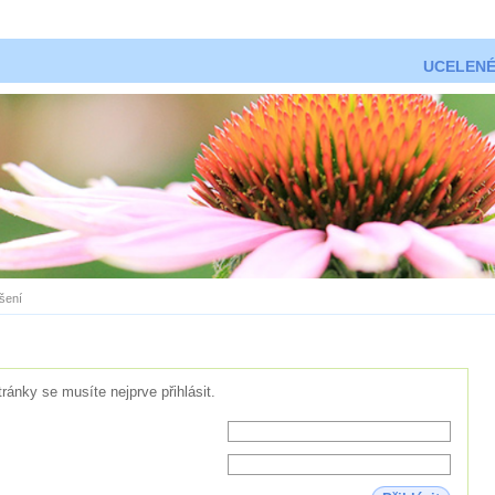
UCELENÉ
ášení
tránky se musíte nejprve přihlásit.