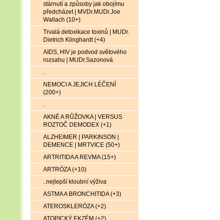
stárnutí a způsoby jak obojímu
předcházet | MVDr.MUDr.Joe
Wallach (10+)
Trvalá detoxikace toxinů | MUDr.
Dietrich Klinghardt (+4)
AIDS, HIV je podvod světového
rozsahu | MUDr.Sazonová
.
NEMOCI A JEJICH LÉČENÍ
(200+)
.
AKNÉ A RŮŽOVKA | VERSUS
ROZTOČ DEMODEX (+1)
ALZHEIMER | PARKINSON |
DEMENCE | MRTVICE (50+)
ARTRITIDA A REVMA (15+)
ARTRÓZA (+10)
..nejlepší kloubní výživa
ASTMA A BRONCHITIDA (+3)
ATEROSKLERÓZA (+2)
ATOPICKÝ EKZÉM (+2)