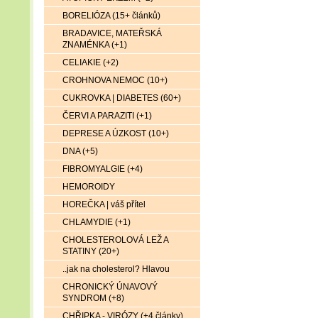
BORELIÓZA (15+ článků)
BRADAVICE, MATEŘSKÁ
ZNAMÉNKA (+1)
CELIAKIE (+2)
CROHNOVA NEMOC (10+)
CUKROVKA | DIABETES (60+)
ČERVI A PARAZITI (+1)
DEPRESE A ÚZKOST (10+)
DNA (+5)
FIBROMYALGIE (+4)
HEMOROIDY
HOREČKA | váš přítel
CHLAMYDIE (+1)
CHOLESTEROLOVÁ LEŽ A
STATINY (20+)
..jak na cholesterol? Hlavou
CHRONICKÝ ÚNAVOVÝ
SYNDROM (+8)
CHŘIPKA - VIRÓZY (+4 články)