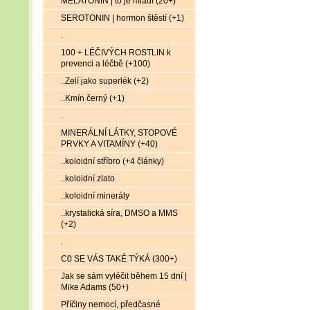
MELATONIN | to je mládí (20+)
SEROTONIN | hormon štěstí (+1)
.
100 + LÉČIVÝCH ROSTLIN k
prevenci a léčbě (+100)
..Zelí jako superlék (+2)
..Kmín černý (+1)
.
MINERÁLNÍ LÁTKY, STOPOVÉ
PRVKY A VITAMÍNY (+40)
..koloidní stříbro (+4 články)
..koloidní zlato
..koloidní minerály
..krystalická síra, DMSO a MMS
(+2)
.
C0 SE VÁS TAKÉ TÝKÁ (300+)
Jak se sám vyléčit během 15 dní |
Mike Adams (50+)
Příčiny nemocí, předčasné