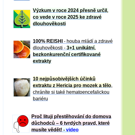
Výzkum v roce 2024 přesně určil,
co vede v roce 2025 ke zdravé
dlouhověkosti
100% REISHI
- houba mládí a zdravé
dlou
h
ověkosti -
3+1 unikátní,
bezkonkurenční certifikované
extrakty
10 nejpůsobivějších účinků
extraktu z Hericia pro mozek a tělo
,
chráníte si také hematoencefalickou
bariéru
Proč lituji přestěhování do domova
důchodců – 6 tvrdých pravd, které
musíte vědět!
-
video