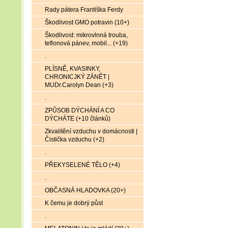
Rady pátera Františka Ferdy
Škodlivost GMO potravin (10+)
Škodlivost: mikrovlnná trouba,
teflonová pánev, mobil... (+19)
.
PLÍSNĚ, KVASINKY,
CHRONICJKÝ ZÁNĚT |
MUDr.Carolyn Dean (+3)
.
ZPŮSOB DÝCHÁNÍ A CO
DÝCHÁTE (+10 článků)
Zkvalitění vzduchu v domácnosti |
Čistička vzduchu (+2)
.
PŘEKYSELENÉ TĚLO (+4)
.
OBČASNÁ HLADOVKA (20+)
K čemu je dobrý půst
.