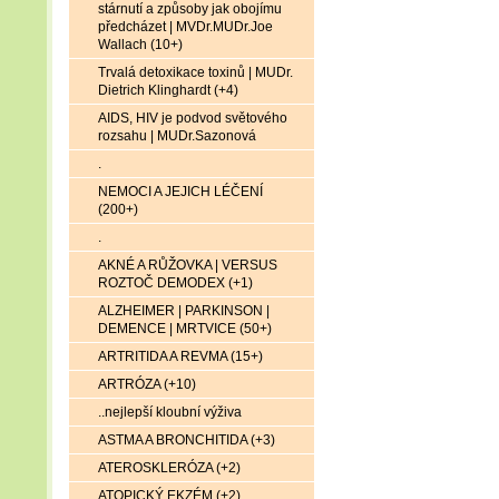
stárnutí a způsoby jak obojímu
předcházet | MVDr.MUDr.Joe
Wallach (10+)
Trvalá detoxikace toxinů | MUDr.
Dietrich Klinghardt (+4)
AIDS, HIV je podvod světového
rozsahu | MUDr.Sazonová
.
NEMOCI A JEJICH LÉČENÍ
(200+)
.
AKNÉ A RŮŽOVKA | VERSUS
ROZTOČ DEMODEX (+1)
ALZHEIMER | PARKINSON |
DEMENCE | MRTVICE (50+)
ARTRITIDA A REVMA (15+)
ARTRÓZA (+10)
..nejlepší kloubní výživa
ASTMA A BRONCHITIDA (+3)
ATEROSKLERÓZA (+2)
ATOPICKÝ EKZÉM (+2)