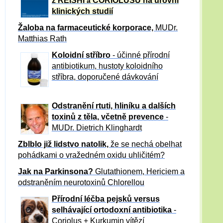
z REISHI
CORIOLUSU
na úrovni
a
klinických studií
Žaloba
na farmaceutické korporace,
MUDr.
Matthias Rath
Koloidní stříbro
- účinné přírodní
antibiotikum,
hustoty koloidního
stříbra, doporučené dávkování
Odstranění rtuti, hliníku a dalších
toxinů z těla, včetně p
revence
-
MUDr. Dietrich Klinghardt
Zblblo již lidstvo natolik,
že se nechá obelhat
pohádkami o vražedném oxidu uhličitém?
Jak na Parkinsona?
Glutathionem, Hericiem a
odstraněním neurotoxinů Chlorellou
Přírodní léčba pejsků versus
selhávající ortodoxní antibiotika
-
Coriolus + Kurkumin vítězí