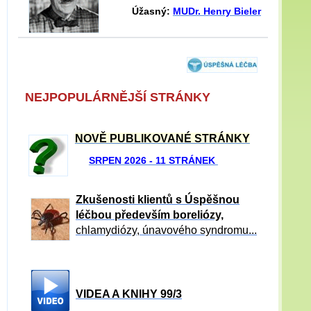
Úžasný:
MUDr. Henry Bieler
NEJPOPULÁRNĚJŠÍ STRÁNKY
NOVĚ PUBLIKOVANÉ STRÁNKY
SRPEN 2026 - 11 STRÁNEK
Zkušenosti klientů s Úspěšnou
léčbou především boreliózy,
chlamydiózy, únavového syndromu...
VIDEA A KNIHY 99/3