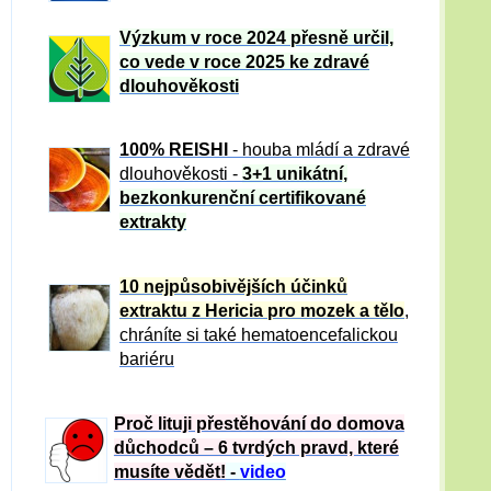
Výzkum v roce 2024 přesně určil,
co vede v roce 2025 ke zdravé
dlouhověkosti
100% REISHI
- houba mládí a zdravé
dlou
h
ověkosti -
3+1 unikátní,
bezkonkurenční certifikované
extrakty
10 nejpůsobivějších účinků
extraktu z Hericia pro mozek a tělo
,
chráníte si také hematoencefalickou
bariéru
Proč lituji přestěhování do domova
důchodců – 6 tvrdých pravd, které
musíte vědět!
-
video