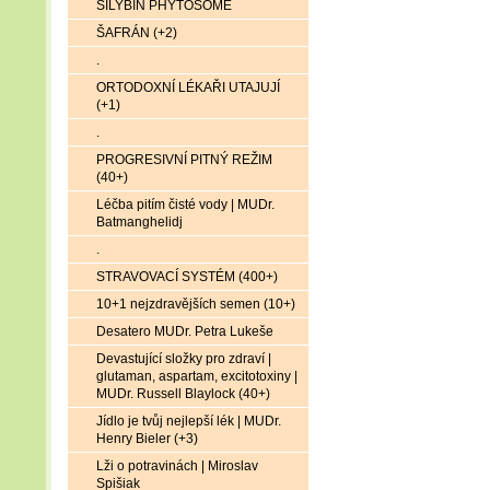
SILYBIN PHYTOSOME
ŠAFRÁN (+2)
.
ORTODOXNÍ LÉKAŘI UTAJUJÍ
(+1)
.
PROGRESIVNÍ PITNÝ REŽIM
(40+)
Léčba pitím čisté vody | MUDr.
Batmanghelidj
.
STRAVOVACÍ SYSTÉM (400+)
10+1 nejzdravějších semen (10+)
Desatero MUDr. Petra Lukeše
Devastující složky pro zdraví |
glutaman, aspartam, excitotoxiny |
MUDr. Russell Blaylock (40+)
Jídlo je tvůj nejlepší lék | MUDr.
Henry Bieler (+3)
Lži o potravinách | Miroslav
Spišiak