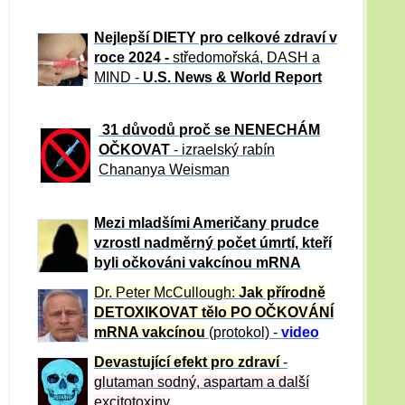
Nejlepší DIETY pro celkové zdraví v
roce 2024 -
středomořská, DASH a
MIND -
U.S. News & World Report
31 důvod
ů proč se NENECHÁM
OČKOVAT
- izraelský rabín
Chananya Weisman
Mezi mladšími Američany prudce
vzrostl nadměrný počet úmrtí, kteří
byli očkováni vakcínou mRNA
Dr. Peter
McCullough:
Jak přírodně
DETOXIKOVAT tělo PO OČKOVÁNÍ
mRNA vakcínou
(protokol) -
video
Devastující efekt pro zdraví
-
glutaman sodný, aspartam a další
excitotoxiny