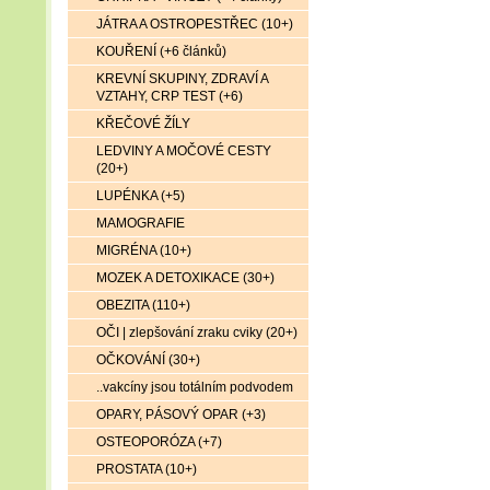
JÁTRA A OSTROPESTŘEC (10+)
KOUŘENÍ (+6 článků)
KREVNÍ SKUPINY, ZDRAVÍ A
VZTAHY, CRP TEST (+6)
KŘEČOVÉ ŽÍLY
LEDVINY A MOČOVÉ CESTY
(20+)
LUPÉNKA (+5)
MAMOGRAFIE
MIGRÉNA (10+)
MOZEK A DETOXIKACE (30+)
OBEZITA (110+)
OČI | zlepšování zraku cviky (20+)
OČKOVÁNÍ (30+)
..vakcíny jsou totálním podvodem
OPARY, PÁSOVÝ OPAR (+3)
OSTEOPORÓZA (+7)
PROSTATA (10+)