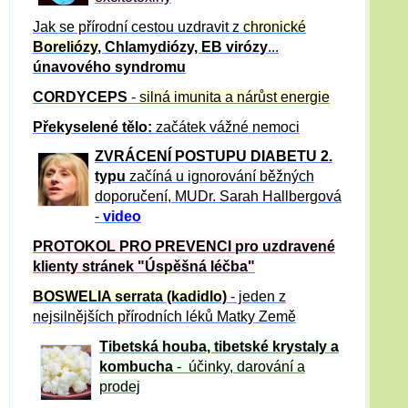
Jak se přírodní cestou uzdravit z
chronické
Boreliózy
, Chlamydiózy, EB virózy
...
únavového syndromu
CORDYCEPS
-
silná imunita a nárůst energie
Překyselené tělo:
začátek vážné nemoci
ZVRÁCE
NÍ POSTUPU DIABETU 2.
typu
začíná u ignorování běžných
doporučení, MUDr. Sarah Hallbergová
-
video
PROTOKOL PRO PREVENCI pro uzdravené
klienty
stránek "Úspěšná léčba"
BOSWELIA serrata (kadidlo)
- jeden z
nejsilnějších přírodních léků Matky Země
Tibetská houba, tibetské
krystaly
a
kombucha
- účinky, darování a
prodej