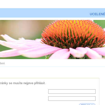
UCELENÉ
ášení
tránky se musíte nejprve přihlásit.