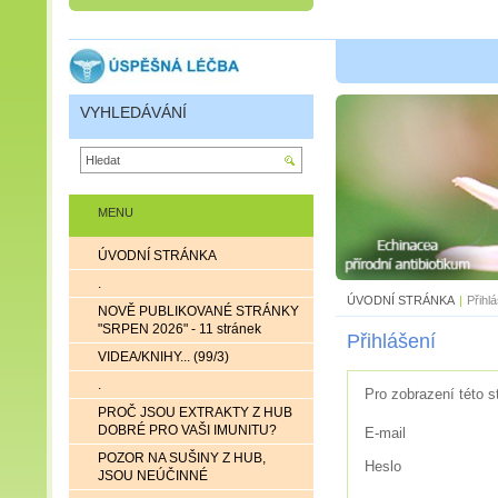
VYHLEDÁVÁNÍ
MENU
ÚVODNÍ STRÁNKA
.
ÚVODNÍ STRÁNKA
|
Přihl
NOVĚ PUBLIKOVANÉ STRÁNKY
"SRPEN 2026" - 11 stránek
Přihlášení
VIDEA/KNIHY... (99/3)
.
Pro zobrazení této s
PROČ JSOU EXTRAKTY Z HUB
DOBRÉ PRO VAŠI IMUNITU?
E-mail
POZOR NA SUŠINY Z HUB,
Heslo
JSOU NEÚČINNÉ