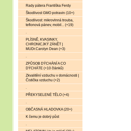
Rady pátera Františka Ferdy
Škodlivost GMO potravin (10+)
Škodlivost: mikrovlnná trouba,
teflonová pánev, mobil... (+19)
.
PLÍSNĚ, KVASINKY,
CHRONICJKÝ ZÁNĚT |
MUDr.Carolyn Dean (+3)
.
ZPŮSOB DÝCHÁNÍ A CO
DÝCHÁTE (+10 článků)
Zkvalitění vzduchu v domácnosti |
Čistička vzduchu (+2)
.
PŘEKYSELENÉ TĚLO (+4)
.
OBČASNÁ HLADOVKA (20+)
K čemu je dobrý půst
.