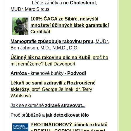
Léčte záněty a
ne Cholesterol
,
MUDr. Marc Sircus
100% ČAGA ze Sibiře, nejvyšší
množství účinných látek garantující
Certifikát
Mamografie způsobuje rakovinu prsu
,
MUDr.
Ben Johnson, M.D., N.M.D., D.O.
Účinný
lék na
rakovinu plic na Kubě
, proč ho
mít nemůžeme?
Leif Davenport
Artróza
- kmenové buňky -
Podvod!
Lékaři se sami uzdravili z Roztroušené
sklerózy
, prof. George Jelinek, dr. Terry
Wahlsová
Jak se skutečně
zdravě
stravovat...
Proč průběžně a
jak detoxikovat tělo
PROTINÁDOROVÝ účinek extraktů