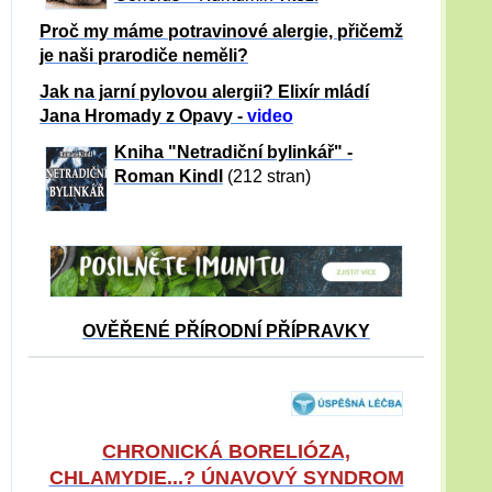
Proč my máme potravinové alergie, přičemž
je naši prarodiče neměli?
Jak na jarní pylovou alergii? Elixír mládí
Jana Hromady z Opavy -
video
Kniha "Netradiční bylinkář" -
Roman Kindl
(212 stran)
OVĚŘENÉ PŘÍRODNÍ PŘÍPRAVKY
CHRONICKÁ BORELIÓZA,
CHLAMYDIE...? ÚNAVOVÝ SYNDROM