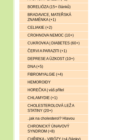
BORELIÓZA (15+ článků)
BRADAVICE, MATEŘSKÁ
ZNAMÉNKA (+1)
CELIAKIE (+2)
CROHNOVA NEMOC (10+)
CUKROVKA | DIABETES (60+)
ČERVI A PARAZITI (+1)
DEPRESE A ÚZKOST (10+)
DNA (+5)
FIBROMYALGIE (+4)
HEMOROIDY
HOREČKA | váš přítel
CHLAMYDIE (+1)
CHOLESTEROLOVÁ LEŽ A
STATINY (20+)
..jak na cholesterol? Hlavou
CHRONICKÝ ÚNAVOVÝ
SYNDROM (+8)
CHŘIPKA - VIRÓZY (+4 články)