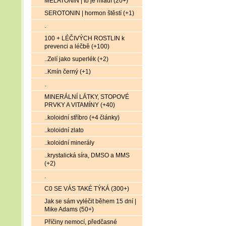
MELATONIN | to je mládí (20+)
SEROTONIN | hormon štěstí (+1)
.
100 + LÉČIVÝCH ROSTLIN k
prevenci a léčbě (+100)
..Zelí jako superlék (+2)
..Kmín černý (+1)
.
MINERÁLNÍ LÁTKY, STOPOVÉ
PRVKY A VITAMÍNY (+40)
..koloidní stříbro (+4 články)
..koloidní zlato
..koloidní minerály
..krystalická síra, DMSO a MMS
(+2)
.
C0 SE VÁS TAKÉ TÝKÁ (300+)
Jak se sám vyléčit během 15 dní |
Mike Adams (50+)
Příčiny nemocí, předčasné