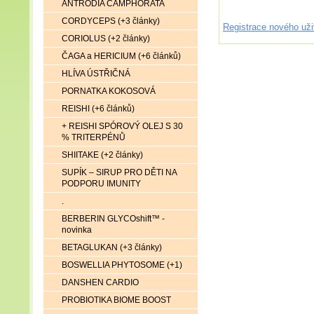
ANTRODIA CAMPHORATA
CORDYCEPS (+3 články)
Registrace nového uži
CORIOLUS (+2 články)
ČAGA a HERICIUM (+6 článků)
HLÍVA ÚSTŘIČNÁ
PORNATKA KOKOSOVÁ
REISHI (+6 článků)
+ REISHI SPÓROVÝ OLEJ S 30
% TRITERPÉNŮ
SHIITAKE (+2 články)
SUPÍK – SIRUP PRO DĚTI NA
PODPORU IMUNITY
.
BERBERIN GLYCOshift™ -
novinka
BETAGLUKAN (+3 články)
BOSWELLIA PHYTOSOME (+1)
DANSHEN CARDIO
PROBIOTIKA BIOME BOOST