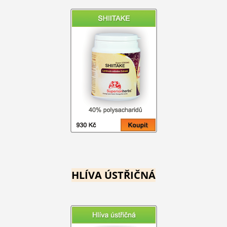
HLÍVA ÚSTŘIČNÁ