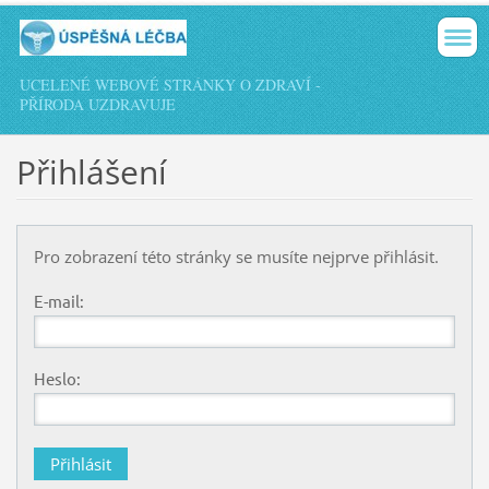
UCELENÉ WEBOVÉ STRÁNKY O ZDRAVÍ -
PŘÍRODA UZDRAVUJE
Přihlášení
Pro zobrazení této stránky se musíte nejprve přihlásit.
E-mail:
Heslo: