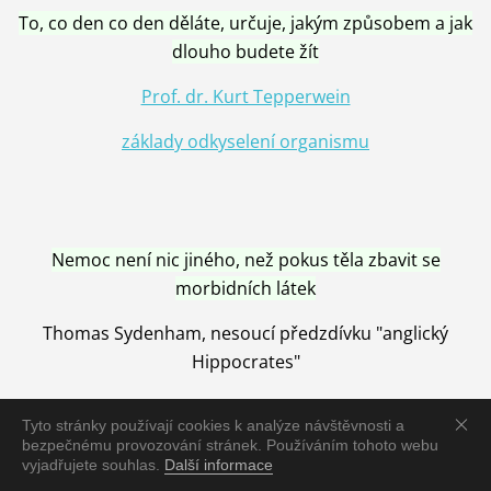
To, co den co den děláte, určuje, jakým způsobem a jak
dlouho budete žít
Prof. dr. Kurt Tepperwein
základy odkyselení organismu
Nemoc není nic jiného, než pokus těla zbavit se
morbidních látek
Thomas Sydenham, nesoucí předzdívku "anglický
Hippocrates"
Tyto stránky používají cookies k analýze návštěvnosti a
bezpečnému provozování stránek. Používáním tohoto webu
vyjadřujete souhlas.
Další informace
Nemoc je vyléčena jen pomocí Přírody, neutralizací a