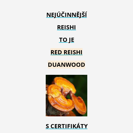
NEJÚČINNĚJŠÍ
REISHI
TO JE
RED REIS
HI
DUANWOOD
S CERTIFIKÁTY