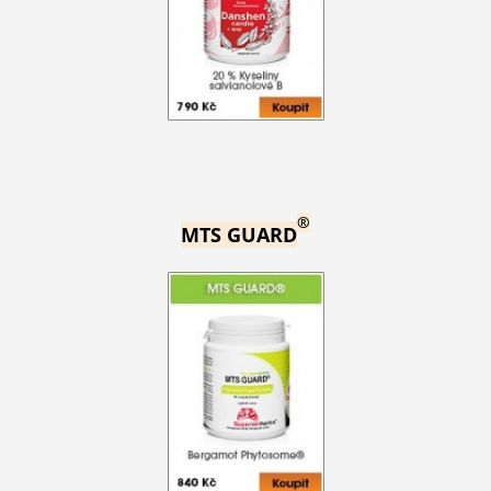
®
MTS GUARD