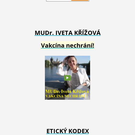
MUDr. IVETA
KŘÍŽOVÁ
Vakcína nechrání!
ETICKÝ KODEX