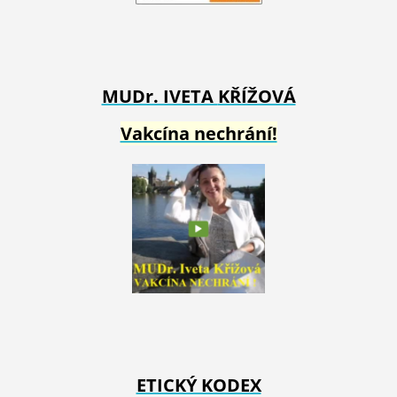
MUDr. IVETA
KŘÍŽOVÁ
Vakcína nechrání!
ETICKÝ KODEX