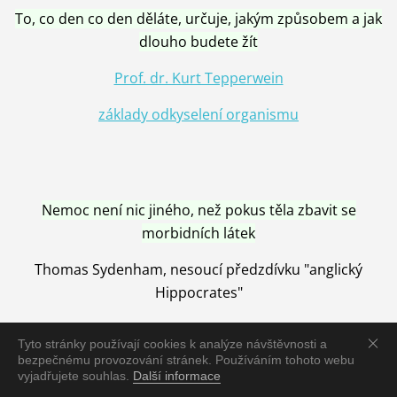
To, co den co den děláte, určuje, jakým způsobem a jak
dlouho budete žít
Prof. dr. Kurt Tepperwein
základy odkyselení organismu
Nemoc není nic jiného, než pokus těla zbavit se
morbidních látek
Thomas Sydenham, nesoucí předzdívku "anglický
Hippocrates"
Tyto stránky používají cookies k analýze návštěvnosti a
bezpečnému provozování stránek. Používáním tohoto webu
vyjadřujete souhlas.
Další informace
Nemoc je vyléčena jen pomocí Přírody, neutralizací a