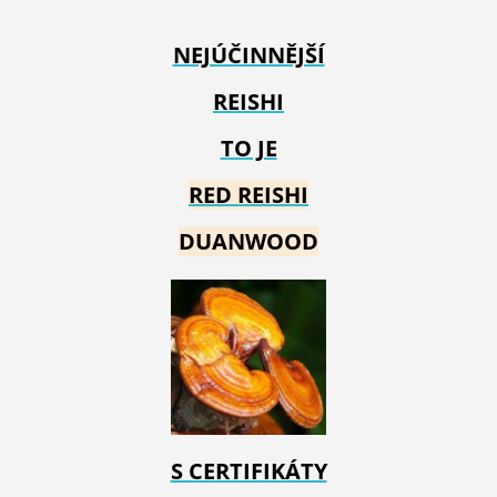
NEJÚČINNĚJŠÍ
REISHI
TO JE
RED REIS
HI
DUANWOOD
S CERTIFIKÁTY