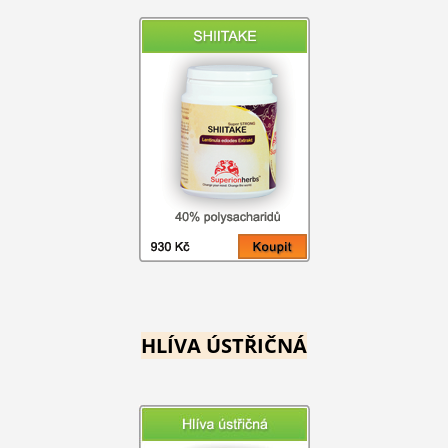
HLÍVA ÚSTŘIČNÁ