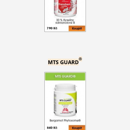
®
MTS GUARD