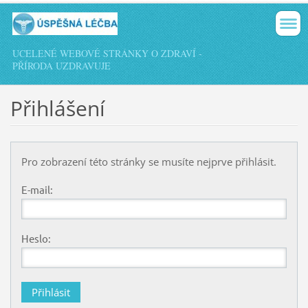
UCELENÉ WEBOVÉ STRÁNKY O ZDRAVÍ -
PŘÍRODA UZDRAVUJE
Přihlášení
Pro zobrazení této stránky se musíte nejprve přihlásit.
E-mail:
Heslo: