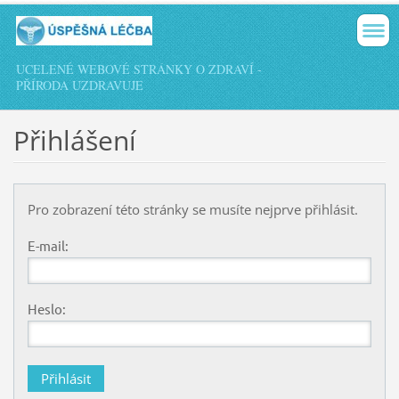
UCELENÉ WEBOVÉ STRÁNKY O ZDRAVÍ -
PŘÍRODA UZDRAVUJE
Přihlášení
Pro zobrazení této stránky se musíte nejprve přihlásit.
E-mail:
Heslo: