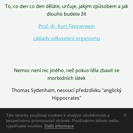
To, co den co den děláte, určuje, jakým způsobem a jak
dlouho budete žít
Prof. dr. Kurt Tepperwein
základy odkyselení organismu
Nemoc není nic jiného, než pokus těla zbavit se
morbidních látek
Thomas Sydenham, nesoucí předzdívku "anglický
Hippocrates"
Tyto stránky používají cookies k analýze návštěvnosti a
bezpečnému provozování stránek. Používáním tohoto webu
vyjadřujete souhlas.
Další informace
Nemoc je vyléčena jen pomocí Přírody, neutralizací a