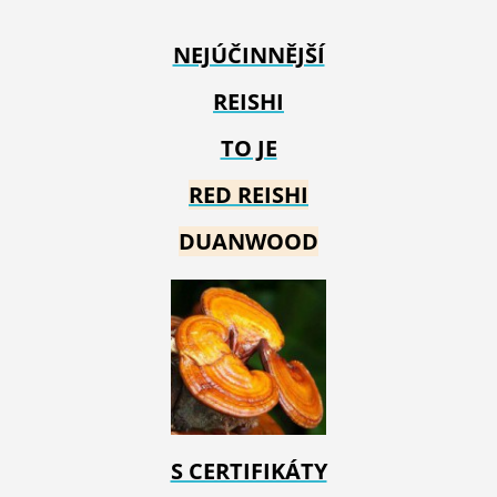
NEJÚČINNĚJŠÍ
REISHI
TO JE
RED REIS
HI
DUANWOOD
S CERTIFIKÁTY