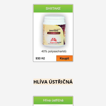
HLÍVA ÚSTŘIČNÁ