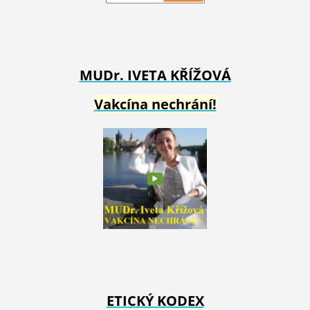
MUDr. IVETA
KŘÍŽOVÁ
Vakcína nechrání!
ETICKÝ KODEX