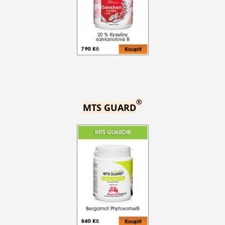
®
MTS GUARD