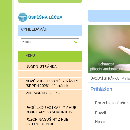
VYHLEDÁVÁNÍ
MENU
ÚVODNÍ STRÁNKA
.
ÚVODNÍ STRÁNKA
|
Přihl
NOVĚ PUBLIKOVANÉ STRÁNKY
"SRPEN 2026" - 11 stránek
Přihlášení
VIDEA/KNIHY... (99/3)
.
Pro zobrazení této s
PROČ JSOU EXTRAKTY Z HUB
DOBRÉ PRO VAŠI IMUNITU?
E-mail
POZOR NA SUŠINY Z HUB,
Heslo
JSOU NEÚČINNÉ