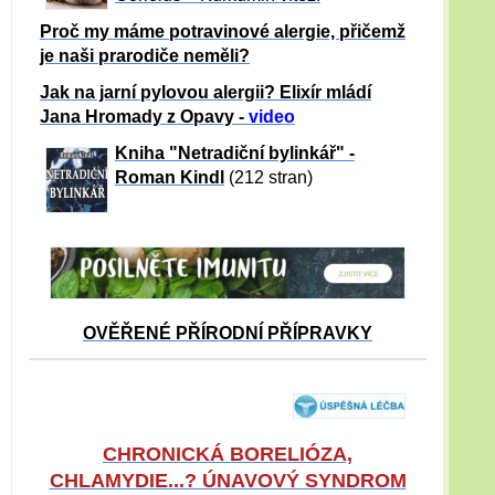
Proč my máme potravinové alergie, přičemž
je naši prarodiče neměli?
Jak na jarní pylovou alergii? Elixír mládí
Jana Hromady z Opavy -
video
Kniha "Netradiční bylinkář" -
Roman Kindl
(212 stran)
OVĚŘENÉ PŘÍRODNÍ PŘÍPRAVKY
CHRONICKÁ BORELIÓZA,
CHLAMYDIE...? ÚNAVOVÝ SYNDROM