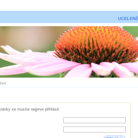
UCELENÉ
ášení
tránky se musíte nejprve přihlásit.