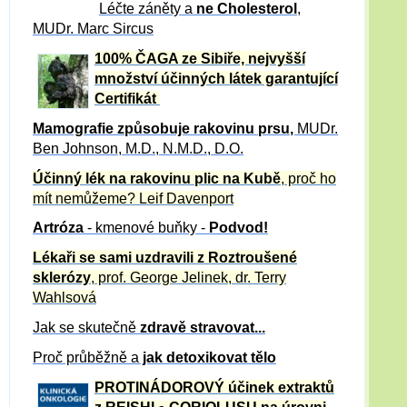
Léčte záněty a
ne Cholesterol
,
MUDr. Marc Sircus
100% ČAGA ze Sibiře, nejvyšší
množství účinných látek garantující
Certifikát
Mamografie způsobuje rakovinu prsu
,
MUDr.
Ben Johnson, M.D., N.M.D., D.O.
Účinný
lék na
rakovinu plic na Kubě
, proč ho
mít nemůžeme?
Leif Davenport
Artróza
- kmenové buňky -
Podvod!
Lékaři se sami uzdravili z Roztroušené
sklerózy
, prof. George Jelinek, dr. Terry
Wahlsová
Jak se skutečně
zdravě
stravovat...
Proč průběžně a
jak detoxikovat tělo
PROTINÁDOROVÝ účinek extraktů