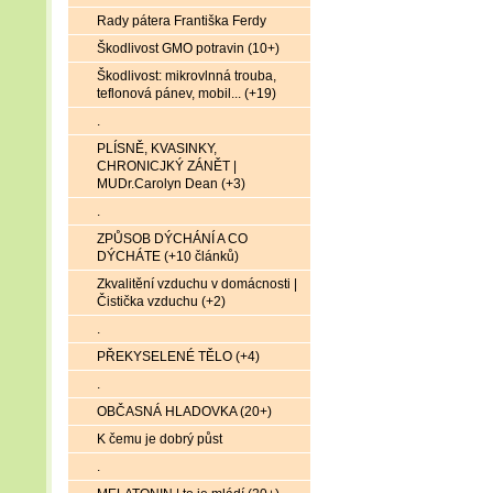
Rady pátera Františka Ferdy
Škodlivost GMO potravin (10+)
Škodlivost: mikrovlnná trouba,
teflonová pánev, mobil... (+19)
.
PLÍSNĚ, KVASINKY,
CHRONICJKÝ ZÁNĚT |
MUDr.Carolyn Dean (+3)
.
ZPŮSOB DÝCHÁNÍ A CO
DÝCHÁTE (+10 článků)
Zkvalitění vzduchu v domácnosti |
Čistička vzduchu (+2)
.
PŘEKYSELENÉ TĚLO (+4)
.
OBČASNÁ HLADOVKA (20+)
K čemu je dobrý půst
.