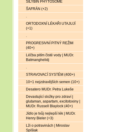
SILYBIN PHYTOSOME
ŠAFRÁN (+2)
.
ORTODOXNÍ LÉKAŘI UTAJUJÍ
(+1)
.
PROGRESIVNÍ PITNÝ REŽIM
(40+)
Léčba pitím čisté vody | MUDr.
Batmanghelidj
.
STRAVOVACÍ SYSTÉM (400+)
10+1 nejzdravějších semen (10+)
Desatero MUDr. Petra Lukeše
Devastující složky pro zdraví |
glutaman, aspartam, excitotoxiny |
MUDr. Russell Blaylock (40+)
Jídlo je tvůj nejlepší lék | MUDr.
Henry Bieler (+3)
Lži o potravinách | Miroslav
Spišiak