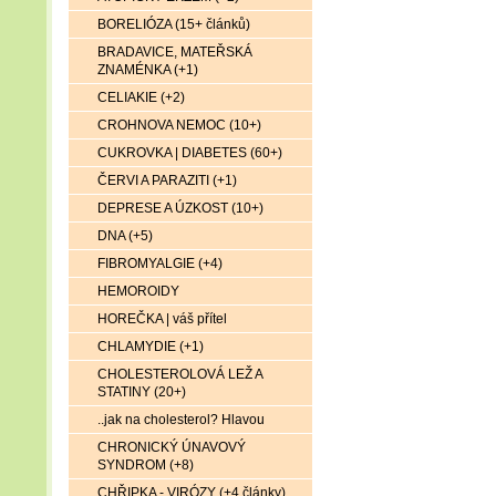
BORELIÓZA (15+ článků)
BRADAVICE, MATEŘSKÁ
ZNAMÉNKA (+1)
CELIAKIE (+2)
CROHNOVA NEMOC (10+)
CUKROVKA | DIABETES (60+)
ČERVI A PARAZITI (+1)
DEPRESE A ÚZKOST (10+)
DNA (+5)
FIBROMYALGIE (+4)
HEMOROIDY
HOREČKA | váš přítel
CHLAMYDIE (+1)
CHOLESTEROLOVÁ LEŽ A
STATINY (20+)
..jak na cholesterol? Hlavou
CHRONICKÝ ÚNAVOVÝ
SYNDROM (+8)
CHŘIPKA - VIRÓZY (+4 články)