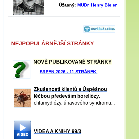
Úžasný:
MUDr. Henry Bieler
NEJPOPULÁRNĚJŠÍ STRÁNKY
NOVĚ PUBLIKOVANÉ STRÁNKY
SRPEN 2026 - 11 STRÁNEK
Zkušenosti klientů s Úspěšnou
léčbou především boreliózy,
chlamydiózy, únavového syndromu...
VIDEA A KNIHY 99/3