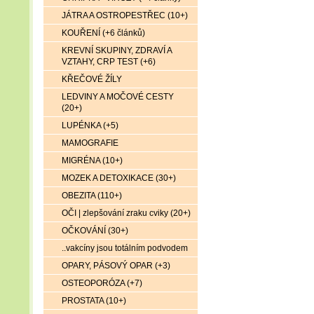
JÁTRA A OSTROPESTŘEC (10+)
KOUŘENÍ (+6 článků)
KREVNÍ SKUPINY, ZDRAVÍ A
VZTAHY, CRP TEST (+6)
KŘEČOVÉ ŽÍLY
LEDVINY A MOČOVÉ CESTY
(20+)
LUPÉNKA (+5)
MAMOGRAFIE
MIGRÉNA (10+)
MOZEK A DETOXIKACE (30+)
OBEZITA (110+)
OČI | zlepšování zraku cviky (20+)
OČKOVÁNÍ (30+)
..vakcíny jsou totálním podvodem
OPARY, PÁSOVÝ OPAR (+3)
OSTEOPORÓZA (+7)
PROSTATA (10+)