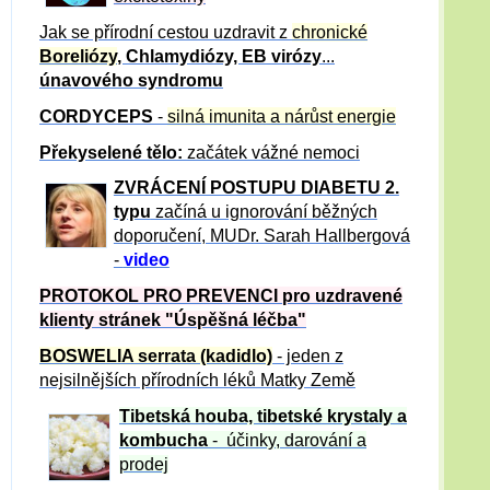
Jak se přírodní cestou uzdravit z
chronické
Boreliózy
, Chlamydiózy, EB virózy
...
únavového syndromu
CORDYCEPS
-
silná imunita a nárůst energie
Překyselené tělo:
začátek vážné nemoci
ZVRÁCE
NÍ POSTUPU DIABETU 2.
typu
začíná u ignorování běžných
doporučení, MUDr. Sarah Hallbergová
-
video
PROTOKOL PRO PREVENCI pro uzdravené
klienty
stránek "Úspěšná léčba"
BOSWELIA serrata (kadidlo)
- jeden z
nejsilnějších přírodních léků Matky Země
Tibetská houba, tibetské
krystaly
a
kombucha
- účinky, darování a
prodej