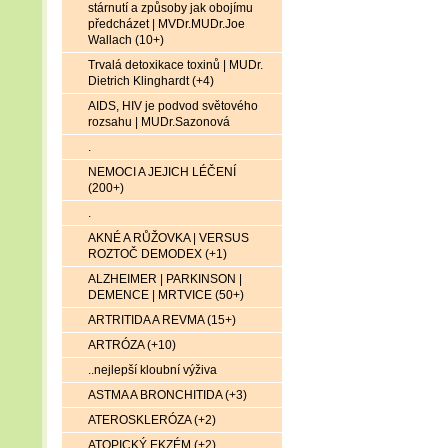
stárnutí a způsoby jak obojímu
předcházet | MVDr.MUDr.Joe
Wallach (10+)
Trvalá detoxikace toxinů | MUDr.
Dietrich Klinghardt (+4)
AIDS, HIV je podvod světového
rozsahu | MUDr.Sazonová
.
NEMOCI A JEJICH LÉČENÍ
(200+)
.
AKNÉ A RŮŽOVKA | VERSUS
ROZTOČ DEMODEX (+1)
ALZHEIMER | PARKINSON |
DEMENCE | MRTVICE (50+)
ARTRITIDA A REVMA (15+)
ARTRÓZA (+10)
..nejlepší kloubní výživa
ASTMA A BRONCHITIDA (+3)
ATEROSKLERÓZA (+2)
ATOPICKÝ EKZÉM (+2)