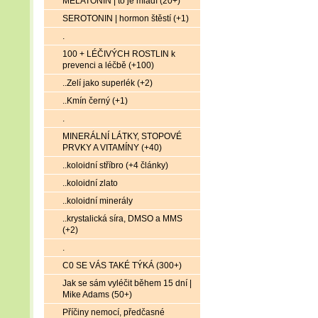
MELATONIN | to je mládí (20+)
SEROTONIN | hormon štěstí (+1)
.
100 + LÉČIVÝCH ROSTLIN k
prevenci a léčbě (+100)
..Zelí jako superlék (+2)
..Kmín černý (+1)
.
MINERÁLNÍ LÁTKY, STOPOVÉ
PRVKY A VITAMÍNY (+40)
..koloidní stříbro (+4 články)
..koloidní zlato
..koloidní minerály
..krystalická síra, DMSO a MMS
(+2)
.
C0 SE VÁS TAKÉ TÝKÁ (300+)
Jak se sám vyléčit během 15 dní |
Mike Adams (50+)
Příčiny nemocí, předčasné