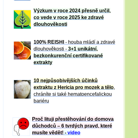
Výzkum v roce 2024 přesně určil,
co vede v roce 2025 ke zdravé
dlouhověkosti
100% REISHI
- houba mládí a zdravé
dlou
h
ověkosti -
3+1 unikátní,
bezkonkurenční certifikované
extrakty
10 nejpůsobivějších účinků
extraktu z Hericia pro mozek a tělo
,
chráníte si také hematoencefalickou
bariéru
Proč lituji přestěhování do domova
důchodců – 6 tvrdých pravd, které
musíte vědět!
-
video