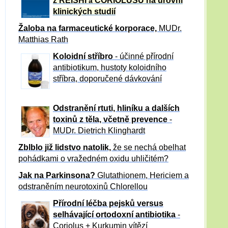
z REISHI
CORIOLUSU
na úrovni
a
klinických studií
Žaloba
na farmaceutické korporace,
MUDr.
Matthias Rath
Koloidní stříbro
- účinné přírodní
antibiotikum,
hustoty koloidního
stříbra, doporučené dávkování
Odstranění rtuti, hliníku a dalších
toxinů z těla, včetně p
revence
-
MUDr. Dietrich Klinghardt
Zblblo již lidstvo natolik,
že se nechá obelhat
pohádkami o vražedném oxidu uhličitém?
Jak na Parkinsona?
Glutathionem, Hericiem a
odstraněním neurotoxinů Chlorellou
Přírodní léčba pejsků versus
selhávající ortodoxní antibiotika
-
Coriolus + Kurkumin vítězí