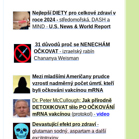
Nejlepší DIETY pro celkové zdraví v
roce 2024 -
středomořská, DASH a
MIND -
U.S. News & World Report
31 důvod
ů proč se NENECHÁM
OČKOVAT
- izraelský rabín
Chananya Weisman
Mezi mladšími Američany prudce
vzrostl nadměrný počet úmrtí, kteří
byli očkováni vakcínou mRNA
Dr. Peter
McCullough:
Jak přírodně
DETOXIKOVAT tělo PO OČKOVÁNÍ
mRNA vakcínou
(protokol) -
video
Devastující efekt pro zdraví
-
glutaman sodný, aspartam a další
excitotoxiny