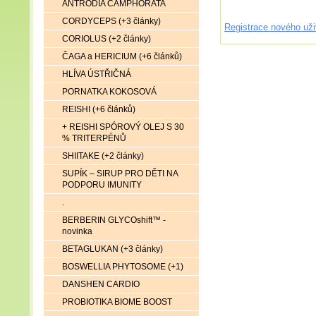
ANTRODIA CAMPHORATA
CORDYCEPS (+3 články)
Registrace nového uži
CORIOLUS (+2 články)
ČAGA a HERICIUM (+6 článků)
HLÍVA ÚSTŘIČNÁ
PORNATKA KOKOSOVÁ
REISHI (+6 článků)
+ REISHI SPÓROVÝ OLEJ S 30
% TRITERPÉNŮ
SHIITAKE (+2 články)
SUPÍK – SIRUP PRO DĚTI NA
PODPORU IMUNITY
.
BERBERIN GLYCOshift™ -
novinka
BETAGLUKAN (+3 články)
BOSWELLIA PHYTOSOME (+1)
DANSHEN CARDIO
PROBIOTIKA BIOME BOOST