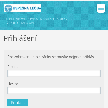
UCELENÉ WEBOVÉ STRÁNKY O ZDRAVÍ -
PŘÍRODA UZDRAVUJE
Přihlášení
Pro zobrazení této stránky se musíte nejprve přihlásit.
E-mail:
Heslo: