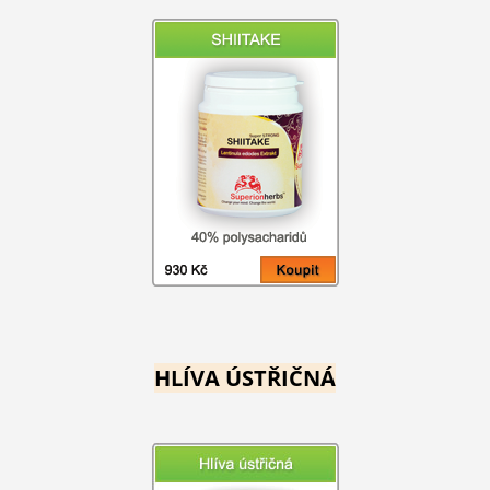
HLÍVA ÚSTŘIČNÁ