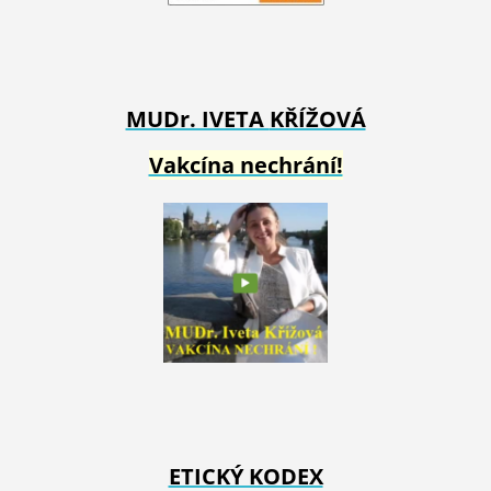
MUDr. IVETA
KŘÍŽOVÁ
Vakcína nechrání!
ETICKÝ KODEX