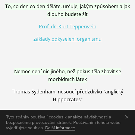
To, co den co den děláte, určuje, jakým způsobem a jak
dlouho budete žít
Prof. dr. Kurt Tepperwein
základy odkyselení organismu
Nemoc není nic jiného, než pokus těla zbavit se
morbidních látek
Thomas Sydenham, nesoucí předzdívku "anglický
Hippocrates"
Tyto stránky používají cookies k analýze návštěvnosti a
bezpečnému provozování stránek. Používáním tohoto webu
vyjadřujete souhlas.
Další informace
Nemoc je vyléčena jen pomocí Přírody, neutralizací a