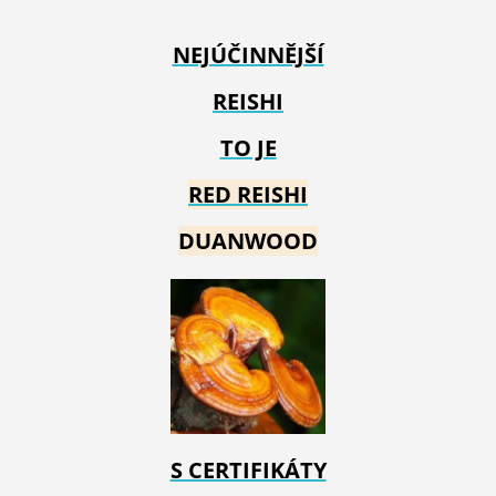
NEJÚČINNĚJŠÍ
REISHI
TO JE
RED REIS
HI
DUANWOOD
S CERTIFIKÁTY