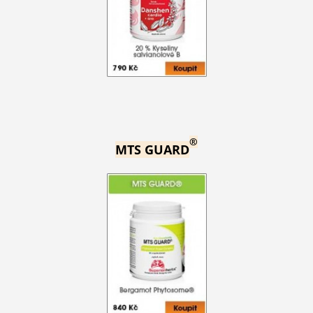
®
MTS GUARD