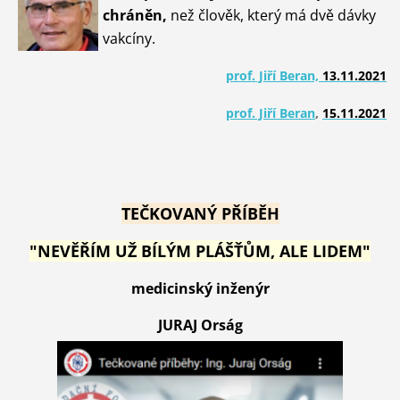
chráněn,
než člověk, který má dvě dávky
vakcíny.
prof. Jiří Beran,
13.11.2021
prof. Jiří Beran
,
15.11.2021
TEČKOVANÝ PŘÍBĚH
"NEVĚŘÍM UŽ BÍLÝM PLÁŠŤŮM, ALE LIDEM"
medicinský inženýr
JURAJ Orság