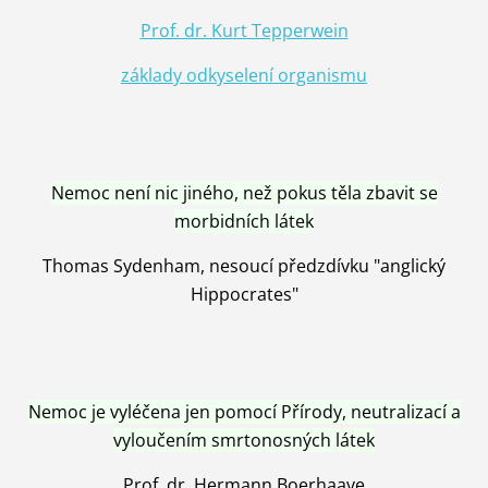
Prof. dr. Kurt Tepperwein
základy odkyselení organismu
Nemoc není nic jiného, než pokus těla zbavit se
morbidních látek
Thomas Sydenham, nesoucí předzdívku "anglický
Hippocrates"
Nemoc je vyléčena jen pomocí Přírody, neutralizací a
vyloučením smrtonosných látek
Prof. dr. Hermann Boerhaave