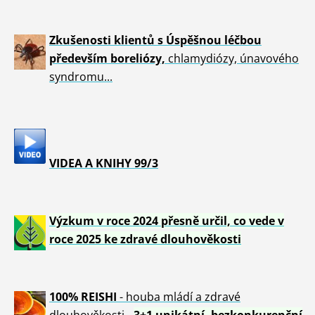
Zkušenosti klientů s Úspěšnou léčbou
především boreliózy,
chlamydiózy, únavového
syndromu...
VIDEA A KNIHY 99/3
Výzkum v roce 2024 přesně určil, co vede v
roce 2025 ke zdravé dlouhověkosti
100% REISHI
- houba mládí a zdravé
dlou
h
ověkosti -
3+1 unikátní, bezkonkurenční