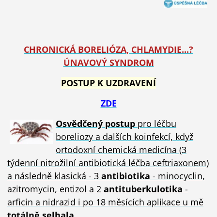
CHRONICKÁ BORELIÓZA, CHLAMYDIE...?
ÚNAVOVÝ SYNDROM
POSTUP K UZDRAVENÍ
ZDE
Osvědčený postup
pro léčbu
boreliozy a dalších koinfekcí, když
ortodoxní chemická medicína (3
týdenní nitrožilní antibiotická léčba ceftriaxonem)
a následně klasická - 3
antibiotika
- minocyclin,
azitromycin, entizol a 2
antituberkulotika
-
arficin a nidrazid i po 18 měsících aplikace u mě
totálně selhala
.