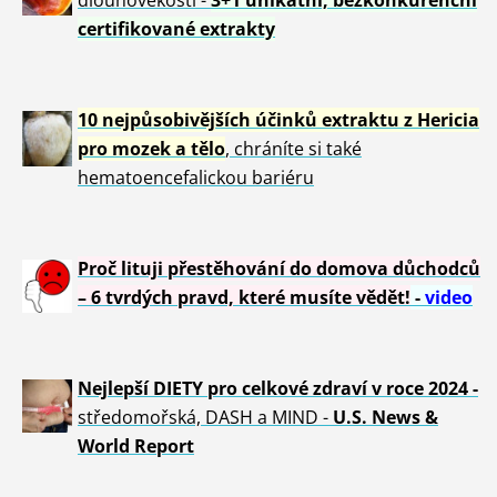
certifikované extrakty
10 nejpůsobivějších účinků extraktu z Hericia
pro mozek a tělo
, chráníte si také
hematoencefalickou bariéru
Proč lituji přestěhování do domova důchodců
– 6 tvrdých pravd, které musíte vědět!
-
video
Nejlepší DIETY pro celkové zdraví v roce 2024 -
středomořská, DASH a MIND -
U.S. News &
World Report