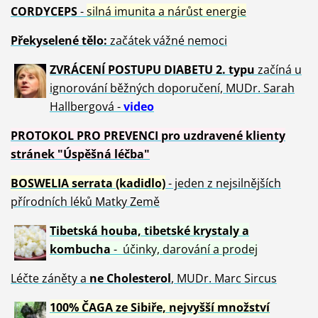
CORDYCEPS
-
silná imunita a nárůst energie
Překyselené tělo:
začátek vážné nemoci
ZVRÁCE
NÍ POSTUPU DIABETU 2. typu
začíná u
ignorování běžných doporučení, MUDr. Sarah
Hallbergová -
video
PROTOKOL PRO PREVENCI pro uzdravené klienty
stránek "Úspěšná léčba"
BOSWELIA serrata (kadidlo)
- jeden z nejsilnějších
přírodních léků Matky Země
Tibetská houba, tibetské
krystaly
a
kombucha
- účinky, darování a prodej
Léčte záněty a
ne Cholesterol
, MUDr. Marc Sircus
100% ČAGA ze Sibiře, nejvyšší množství