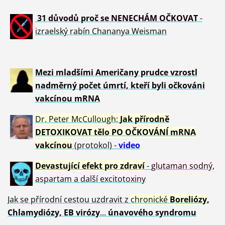
31 důvod
ů proč se NENECHÁM OČKOVAT
-
izraelský rabín Chananya Weisman
Mezi mladšími Američany prudce vzrostl
nadměrný počet úmrtí, kteří byli očkováni
vakcínou mRNA
Dr. Peter
McCullough:
Jak přírodně
DETOXIKOVAT tělo PO OČKOVÁNÍ mRNA
vakcínou
(protokol) -
video
Devastující efekt pro zdraví
-
glutaman sodný,
aspartam a další excitotoxiny
Jak se přírodní cestou uzdravit z
chronické
Boreliózy
,
Chlamydiózy, EB virózy
...
únavového syndromu