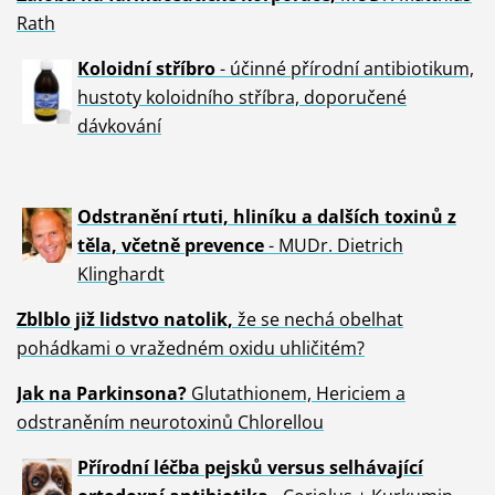
Rath
Koloidní stříbro
- účinné přírodní antibiotikum,
hustoty koloidního stříbra, doporučené
dávkování
Odstranění rtuti, hliníku a dalších toxinů z
těla, včetně p
revence
- MUDr. Dietrich
Klinghardt
Zblblo již lidstvo natolik,
že se nechá obelhat
pohádkami o vražedném oxidu uhličitém?
Jak na Parkinsona?
Glutathionem, Hericiem a
odstraněním neurotoxinů Chlorellou
Přírodní léčba pejsků versus selhávající