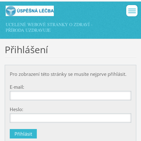
UCELENÉ WEBOVÉ STRÁNKY O ZDRAVÍ -
PŘÍRODA UZDRAVUJE
Přihlášení
Pro zobrazení této stránky se musíte nejprve přihlásit.
E-mail:
Heslo: