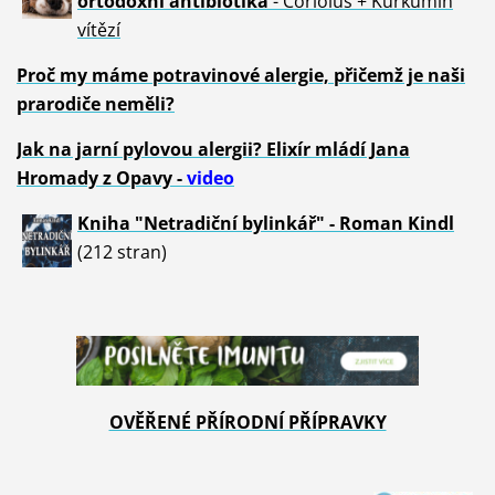
ortodoxní antibiotika
- Coriolus + Kurkumin
vítězí
Proč my máme potravinové alergie, přičemž je naši
prarodiče neměli?
Jak na jarní pylovou alergii? Elixír mládí Jana
Hromady z Opavy -
video
Kniha "Netradiční bylinkář" - Roman Kindl
(212 stran)
OVĚŘENÉ PŘÍRODNÍ PŘÍPRAVKY