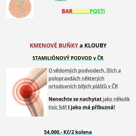
BAR
VOSLE
POSTI
KMENOVÉ BU
ŇKY
a KLOUBY
STAMILIÓNOVÝ PODVOD v ČR
O vědomých podvodech, lžích a
polopravdách některých
ortodoxních bílých plášťů v ČR
Nenech
te se nachytat
jako několik
tisíc lidí!
I jako má příbuzná!
54.00
0,- Kč/2 kolena