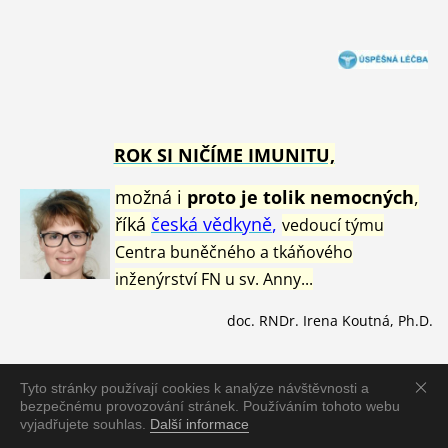
ROK SI NIČÍME IMUNITU,
možná i
proto je tolik nemocných
,
říká
česká vědkyně
,
vedoucí týmu
Centra buněčného a tkáňového
inženýrství FN u sv. Anny...
doc. RNDr. Irena Koutná, Ph.D.
Tyto stránky používají cookies k analýze návštěvnosti a
bezpečnému provozování stránek. Používáním tohoto webu
Aktualizovaný
jmenný seznam
vyjadřujete souhlas.
Další informace
s
portovců
zemřelých
od 1.1.2021
v