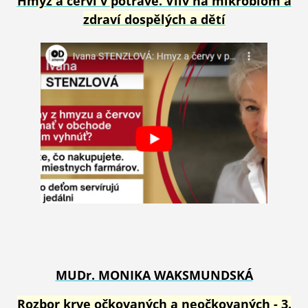
Hmyz a červi v potravě. Vliv na mikr
obiom a
zdraví dospělých a dětí
MUDr. MONIKA WAKSMUNDSKÁ
Rozbor krve očkovaných a neočkovaných - 3.