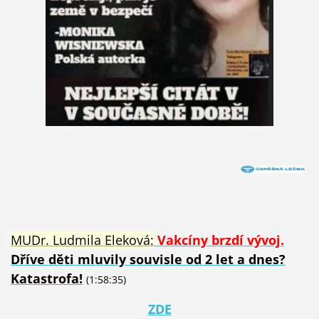
MUDr. Ludmila Eleková:
Vakcíny brzdí vývoj.
Dříve děti mluvily souvisle od 2 let a dnes?
Katastrofa!
(1:58:35)
Z
DE