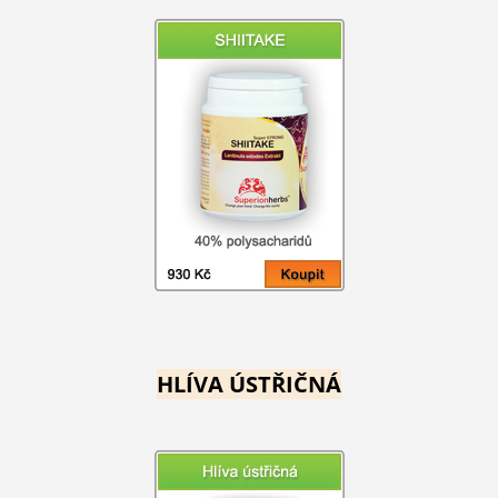
HLÍVA ÚSTŘIČNÁ