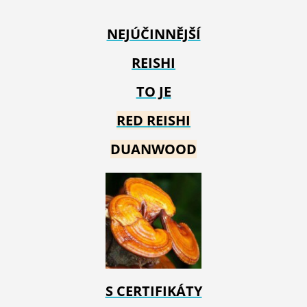
NEJÚČINNĚJŠÍ
REISHI
TO JE
RED REIS
HI
DUANWOOD
S CERTIFIKÁTY