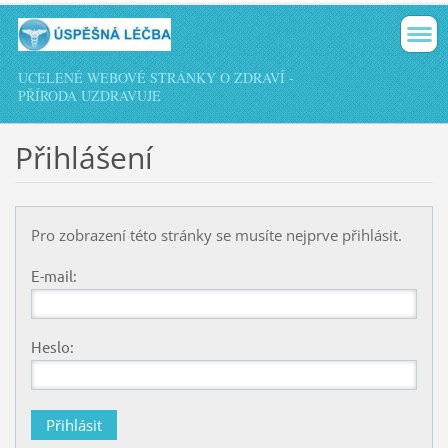
UCELENÉ WEBOVÉ STRÁNKY O ZDRAVÍ -
PŘÍRODA UZDRAVUJE
Přihlášení
Pro zobrazení této stránky se musíte nejprve přihlásit.
E-mail:
Heslo: