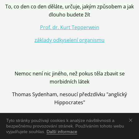
To, co den co den děláte, určuje, jakým způsobem a jak
dlouho budete žít
Prof. dr. Kurt Tepperwein
základy odkyselení organismu
Nemoc není nic jiného, než pokus těla zbavit se
morbidních látek
Thomas Sydenham, nesoucí předzdívku "anglický
Hippocrates"
Tyto stránky používají cookies k analýze návštěvnosti a
bezpečnému provozování stránek. Používáním tohoto webu
vyjadřujete souhlas.
Další informace
Nemoc je vyléčena jen pomocí Přírody, neutralizací a