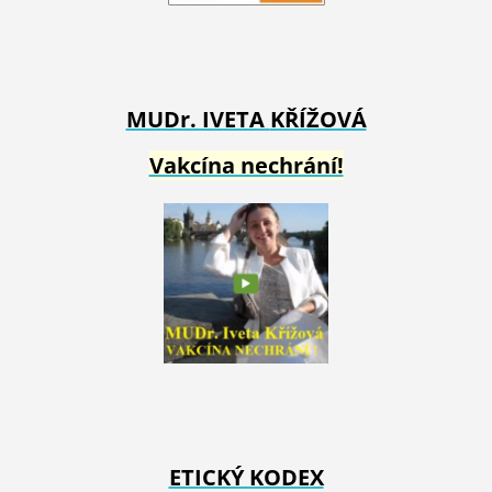
MUDr. IVETA
KŘÍŽOVÁ
Vakcína nechrání!
ETICKÝ KODEX