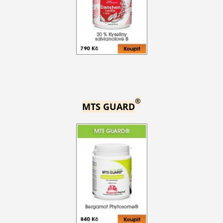
®
MTS GUARD