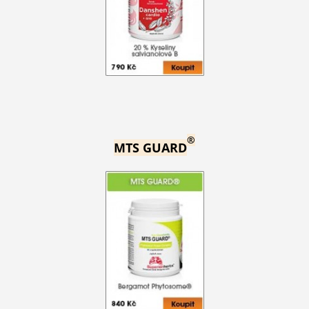
®
MTS GUARD