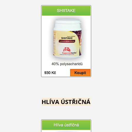
HLÍVA ÚSTŘIČNÁ