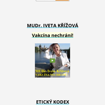
MUDr. IVETA
KŘÍŽOVÁ
Vakcína nechrání!
ETICKÝ KODEX