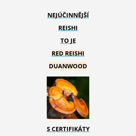
NEJÚČINNĚJŠÍ
REISHI
TO JE
RED REIS
HI
DUANWOOD
S CERTIFIKÁTY