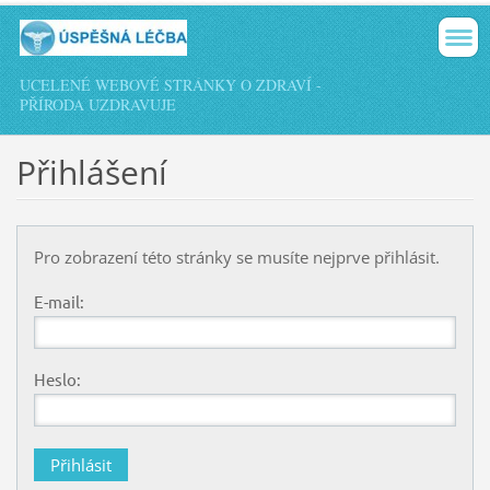
UCELENÉ WEBOVÉ STRÁNKY O ZDRAVÍ -
PŘÍRODA UZDRAVUJE
Přihlášení
Pro zobrazení této stránky se musíte nejprve přihlásit.
E-mail:
Heslo: