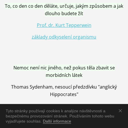
To, co den co den děláte, určuje, jakým způsobem a jak
dlouho budete žít
Prof. dr. Kurt Tepperwein
základy odkyselení organismu
Nemoc není nic jiného, než pokus těla zbavit se
morbidních látek
Thomas Sydenham, nesoucí předzdívku "anglický
Hippocrates"
Tyto stránky používají cookies k analýze návštěvnosti a
bezpečnému provozování stránek. Používáním tohoto webu
vyjadřujete souhlas.
Další informace
Nemoc je vyléčena jen pomocí Přírody, neutralizací a