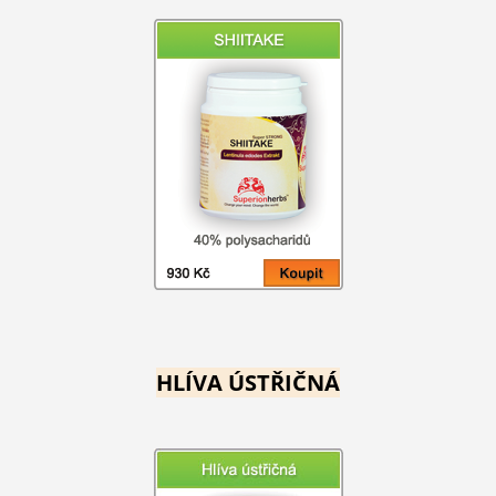
HLÍVA ÚSTŘIČNÁ