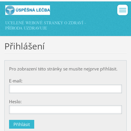
UCELENÉ WEBOVÉ STRÁNKY O ZDRAVÍ -
PŘÍRODA UZDRAVUJE
Přihlášení
Pro zobrazení této stránky se musíte nejprve přihlásit.
E-mail:
Heslo: