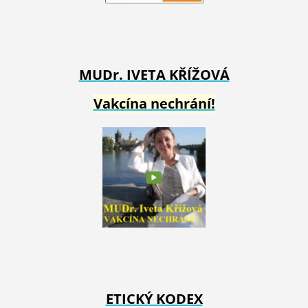
MUDr. IVETA
KŘÍŽOVÁ
Vakcína nechrání!
ETICKÝ KODEX