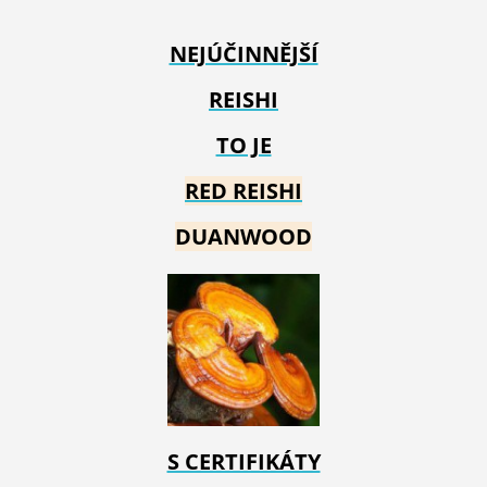
NEJÚČINNĚJŠÍ
REISHI
TO JE
RED REIS
HI
DUANWOOD
S CERTIFIKÁTY