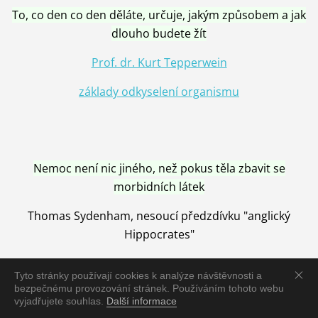
To, co den co den děláte, určuje, jakým způsobem a jak
dlouho budete žít
Prof. dr. Kurt Tepperwein
základy odkyselení organismu
Nemoc není nic jiného, než pokus těla zbavit se
morbidních látek
Thomas Sydenham, nesoucí předzdívku "anglický
Hippocrates"
Tyto stránky používají cookies k analýze návštěvnosti a
bezpečnému provozování stránek. Používáním tohoto webu
vyjadřujete souhlas.
Další informace
Nemoc je vyléčena jen pomocí Přírody, neutralizací a