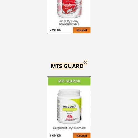
®
MTS GUARD