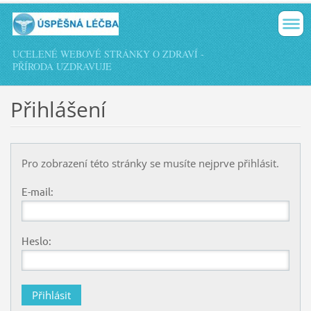
UCELENÉ WEBOVÉ STRÁNKY O ZDRAVÍ -
PŘÍRODA UZDRAVUJE
Přihlášení
Pro zobrazení této stránky se musíte nejprve přihlásit.
E-mail:
Heslo: