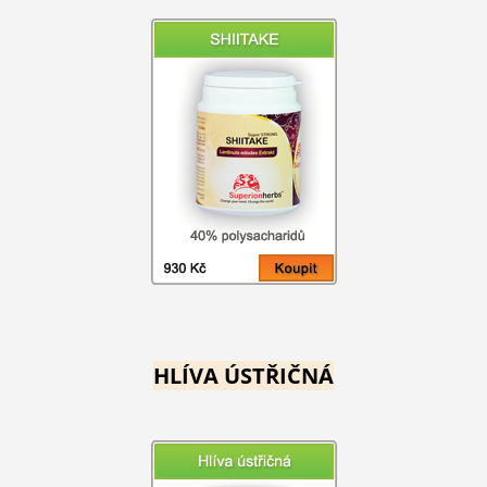
HLÍVA ÚSTŘIČNÁ