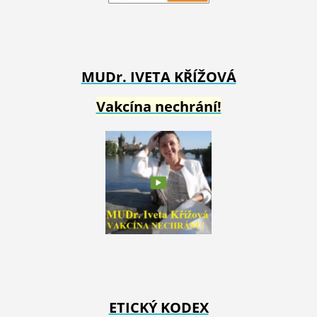
MUDr. IVETA
KŘÍŽOVÁ
Vakcína nechrání!
ETICKÝ KODEX