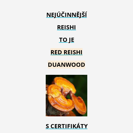
NEJÚČINNĚJŠÍ
REISHI
TO JE
RED REIS
HI
DUANWOOD
S CERTIFIKÁTY