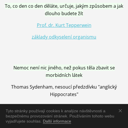
To, co den co den děláte, určuje, jakým způsobem a jak
dlouho budete žít
Prof. dr. Kurt Tepperwein
základy odkyselení organismu
Nemoc není nic jiného, než pokus těla zbavit se
morbidních látek
Thomas Sydenham, nesoucí předzdívku "anglický
Hippocrates"
Tyto stránky používají cookies k analýze návštěvnosti a
bezpečnému provozování stránek. Používáním tohoto webu
vyjadřujete souhlas.
Další informace
Nemoc je vyléčena jen pomocí Přírody, neutralizací a