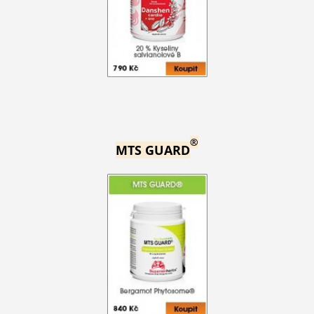
®
MTS GUARD