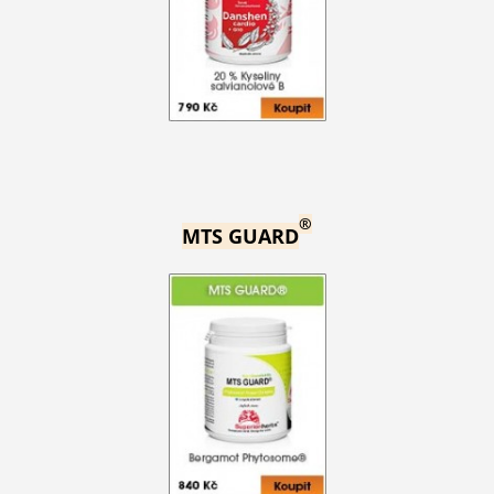
®
MTS GUARD