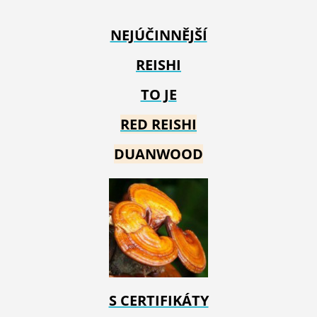
NEJÚČINNĚJŠÍ
REISHI
TO JE
RED REIS
HI
DUANWOOD
S CERTIFIKÁTY