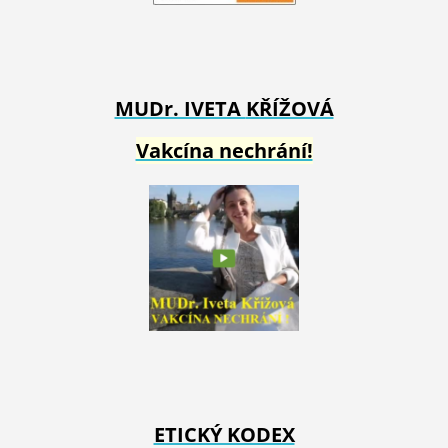
MUDr. IVETA
KŘÍŽOVÁ
Vakcína nechrání!
ETICKÝ KODEX