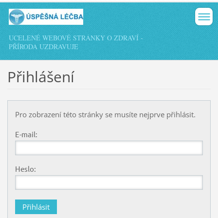
UCELENÉ WEBOVÉ STRÁNKY O ZDRAVÍ -
PŘÍRODA UZDRAVUJE
Přihlášení
Pro zobrazení této stránky se musíte nejprve přihlásit.
E-mail:
Heslo: