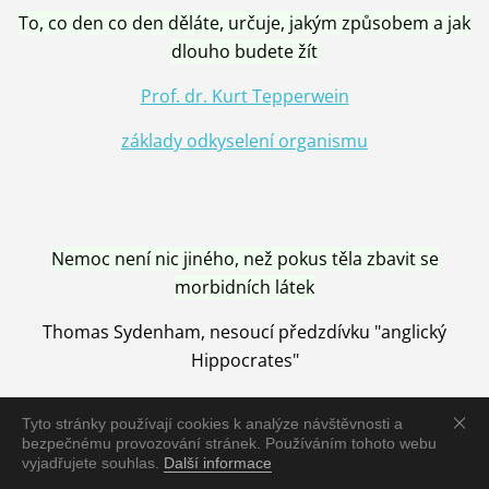
To, co den co den děláte, určuje, jakým způsobem a jak
dlouho budete žít
Prof. dr. Kurt Tepperwein
základy odkyselení organismu
Nemoc není nic jiného, než pokus těla zbavit se
morbidních látek
Thomas Sydenham, nesoucí předzdívku "anglický
Hippocrates"
Tyto stránky používají cookies k analýze návštěvnosti a
bezpečnému provozování stránek. Používáním tohoto webu
vyjadřujete souhlas.
Další informace
Nemoc je vyléčena jen pomocí Přírody, neutralizací a