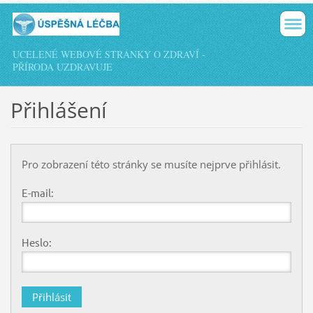
UCELENÉ WEBOVÉ STRÁNKY O ZDRAVÍ -
PŘÍRODA UZDRAVUJE
Přihlášení
Pro zobrazení této stránky se musíte nejprve přihlásit.
E-mail:
Heslo: