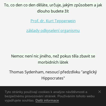
To, co den co den děláte, určuje, jakým způsobem a jak
dlouho budete žít
Prof. dr. Kurt Tepperwein
základy odkyselení organismu
Nemoc není nic jiného, než pokus těla zbavit se
morbidních látek
Thomas Sydenham, nesoucí předzdívku "anglický
Hippocrates"
Tyto stránky používají cookies k analýze návštěvnosti a
bezpečnému provozování stránek. Používáním tohoto webu
vyjadřujete souhlas.
Další informace
Nemoc je vyléčena jen pomocí Přírody, neutralizací a