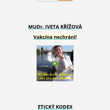
MUDr. IVETA
KŘÍŽOVÁ
Vakcína nechrání!
ETICKÝ KODEX