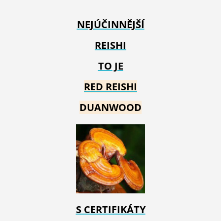
NEJÚČINNĚJŠÍ
REISHI
TO JE
RED REIS
HI
DUANWOOD
S CERTIFIKÁTY