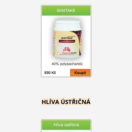
HLÍVA ÚSTŘIČNÁ