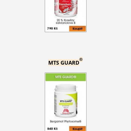
®
MTS GUARD