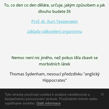
To, co den co den děláte, určuje, jakým způsobem a jak
dlouho budete žít
Prof. dr. Kurt Tepperwein
základy odkyselení organismu
Nemoc není nic jiného, než pokus těla zbavit se
morbidních látek
Thomas Sydenham, nesoucí předzdívku "anglický
Hippocrates"
Tyto stránky používají cookies k analýze návštěvnosti a
bezpečnému provozování stránek. Používáním tohoto webu
vyjadřujete souhlas.
Další informace
Nemoc je vyléčena jen pomocí Přírody, neutralizací a