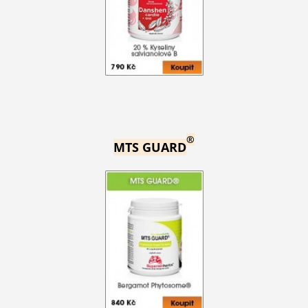
®
MTS GUARD