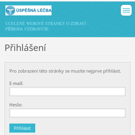
UCELENÉ WEBOVÉ STRÁNKY O ZDRAVÍ -
PŘÍRODA UZDRAVUJE
Přihlášení
Pro zobrazení této stránky se musíte nejprve přihlásit.
E-mail:
Heslo: