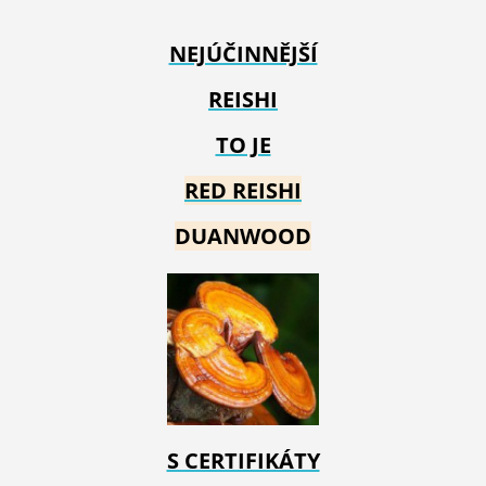
NEJÚČINNĚJŠÍ
REISHI
TO JE
RED REIS
HI
DUANWOOD
S CERTIFIKÁTY