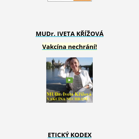
MUDr. IVETA
KŘÍŽOVÁ
Vakcína nechrání!
ETICKÝ KODEX