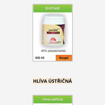
HLÍVA ÚSTŘIČNÁ