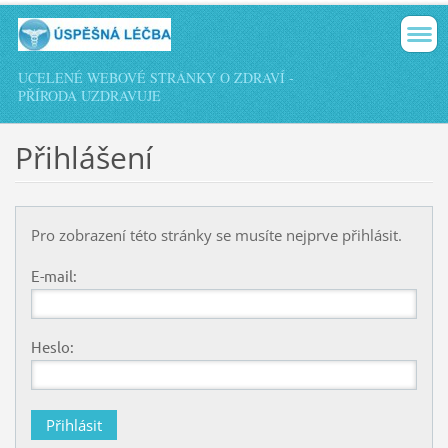
UCELENÉ WEBOVÉ STRÁNKY O ZDRAVÍ -
PŘÍRODA UZDRAVUJE
Přihlášení
Pro zobrazení této stránky se musíte nejprve přihlásit.
E-mail:
Heslo: