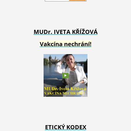
MUDr. IVETA
KŘÍŽOVÁ
Vakcína nechrání!
ETICKÝ KODEX