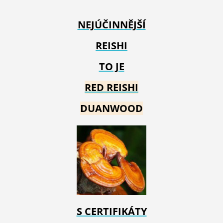
NEJÚČINNĚJŠÍ
REISHI
TO JE
RED REIS
HI
DUANWOOD
S CERTIFIKÁTY