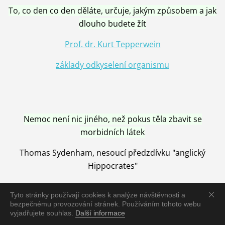
To, co den co den děláte, určuje, jakým způsobem a jak
dlouho budete žít
Prof. dr. Kurt Tepperwein
základy odkyselení organismu
Nemoc není nic jiného, než pokus těla zbavit se
morbidních látek
Thomas Sydenham, nesoucí předzdívku "anglický
Hippocrates"
Tyto stránky používají cookies k analýze návštěvnosti a
bezpečnému provozování stránek. Používáním tohoto webu
vyjadřujete souhlas.
Další informace
Nemoc je vyléčena jen pomocí Přírody, neutralizací a