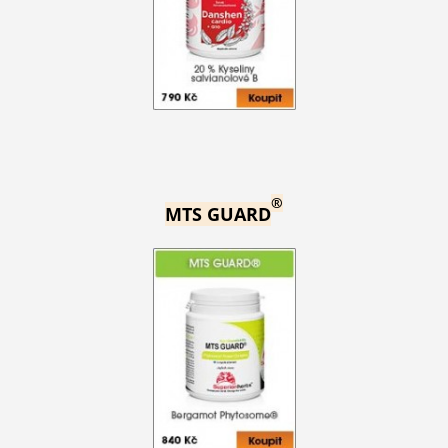
®
MTS GUARD