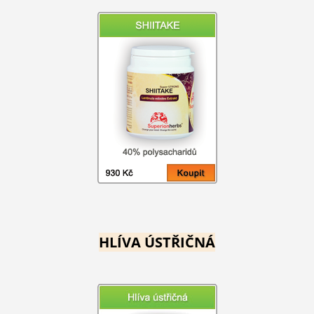
HLÍVA ÚSTŘIČNÁ