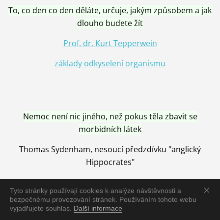
To, co den co den děláte, určuje, jakým způsobem a jak
dlouho budete žít
Prof. dr. Kurt Tepperwein
základy odkyselení organismu
Nemoc není nic jiného, než pokus těla zbavit se
morbidních látek
Thomas Sydenham, nesoucí předzdívku "anglický
Hippocrates"
Tyto stránky používají cookies k analýze návštěvnosti a
bezpečnému provozování stránek. Používáním tohoto webu
vyjadřujete souhlas.
Další informace
Nemoc je vyléčena jen pomocí Přírody, neutralizací a