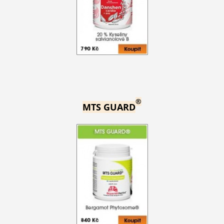
®
MTS GUARD