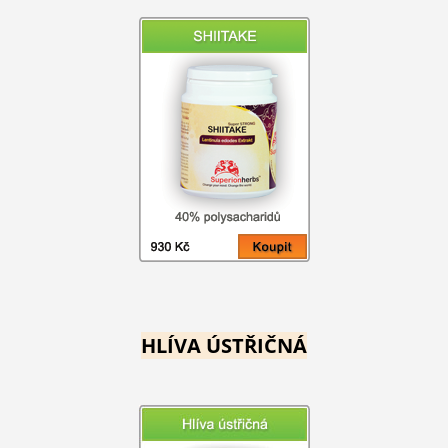
HLÍVA ÚSTŘIČNÁ