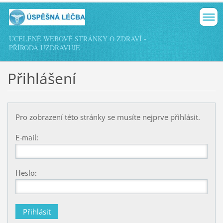
UCELENÉ WEBOVÉ STRÁNKY O ZDRAVÍ -
PŘÍRODA UZDRAVUJE
Přihlášení
Pro zobrazení této stránky se musíte nejprve přihlásit.
E-mail:
Heslo: