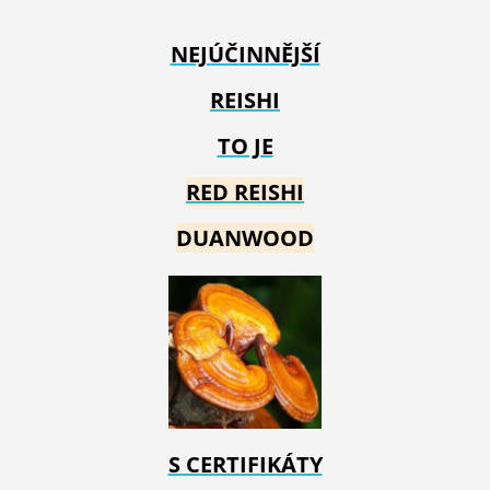
NEJÚČINNĚJŠÍ
REISHI
TO JE
RED REIS
HI
DUANWOOD
S CERTIFIKÁTY