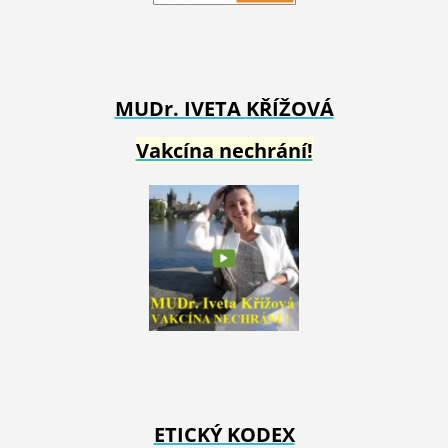
MUDr. IVETA
KŘÍŽOVÁ
Vakcína nechrání!
ETICKÝ KODEX