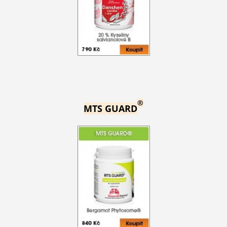
®
MTS GUARD