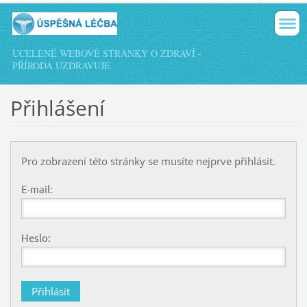
UCELENÉ WEBOVÉ STRÁNKY O ZDRAVÍ -
PŘÍRODA UZDRAVUJE
Přihlášení
Pro zobrazení této stránky se musíte nejprve přihlásit.
E-mail:
Heslo: