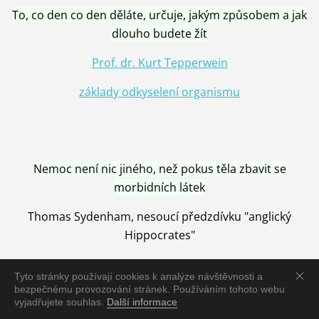
To, co den co den děláte, určuje, jakým způsobem a jak
dlouho budete žít
Prof. dr. Kurt Tepperwein
základy odkyselení organismu
Nemoc není nic jiného, než pokus těla zbavit se
morbidních látek
Thomas Sydenham, nesoucí předzdívku "anglický
Hippocrates"
Tyto stránky používají cookies k analýze návštěvnosti a
bezpečnému provozování stránek. Používáním tohoto webu
vyjadřujete souhlas.
Další informace
Nemoc je vyléčena jen pomocí Přírody, neutralizací a