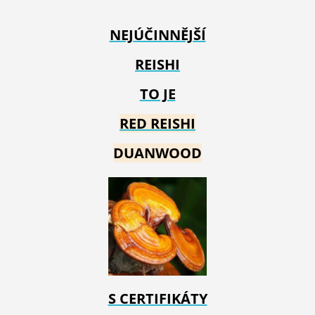
NEJÚČINNĚJŠÍ
REISHI
TO JE
RED REIS
HI
DUANWOOD
S CERTIFIKÁTY