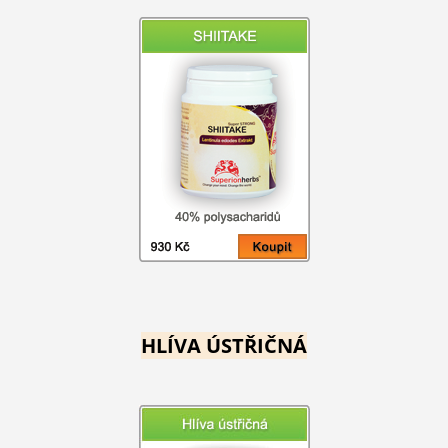
HLÍVA ÚSTŘIČNÁ