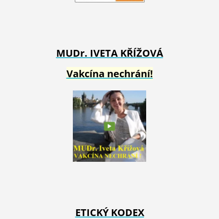
MUDr. IVETA
KŘÍŽOVÁ
Vakcína nechrání!
ETICKÝ KODEX