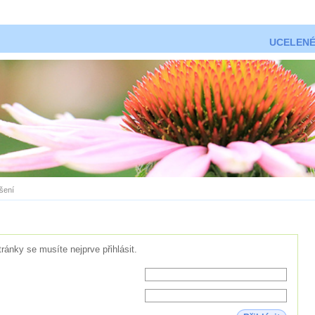
UCELENÉ
ášení
tránky se musíte nejprve přihlásit.