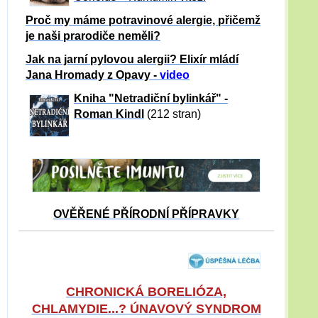
Proč my máme potravinové alergie, přičemž
je naši prarodiče neměli?
Jak na jarní pylovou alergii? Elixír mládí
Jana Hromady z Opavy -
video
Kniha "Netradiční bylinkář" -
Roman Kindl
(212 stran)
OVĚŘENÉ PŘÍRODNÍ PŘÍPRAVKY
CHRONICKÁ BORELIÓZA,
CHLAMYDIE...? ÚNAVOVÝ SYNDROM