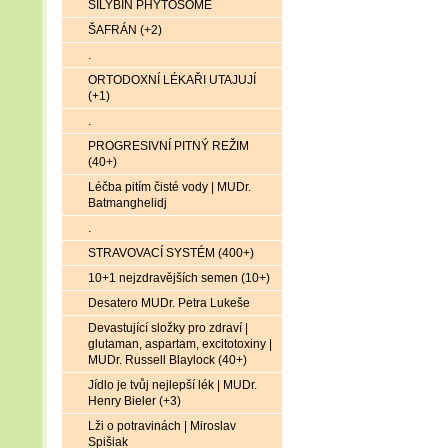
SILYBIN PHYTOSOME
ŠAFRÁN (+2)
.
ORTODOXNÍ LÉKAŘI UTAJUJÍ
(+1)
.
PROGRESIVNÍ PITNÝ REŽIM
(40+)
Léčba pitím čisté vody | MUDr.
Batmanghelidj
.
STRAVOVACÍ SYSTÉM (400+)
10+1 nejzdravějších semen (10+)
Desatero MUDr. Petra Lukeše
Devastující složky pro zdraví |
glutaman, aspartam, excitotoxiny |
MUDr. Russell Blaylock (40+)
Jídlo je tvůj nejlepší lék | MUDr.
Henry Bieler (+3)
Lži o potravinách | Miroslav
Spišiak