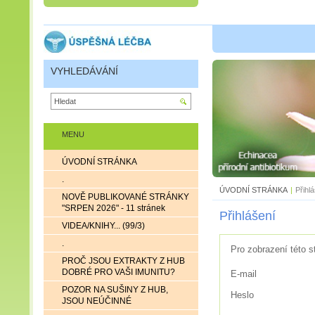
VYHLEDÁVÁNÍ
MENU
ÚVODNÍ STRÁNKA
.
ÚVODNÍ STRÁNKA
|
Přihl
NOVĚ PUBLIKOVANÉ STRÁNKY
"SRPEN 2026" - 11 stránek
Přihlášení
VIDEA/KNIHY... (99/3)
.
Pro zobrazení této s
PROČ JSOU EXTRAKTY Z HUB
DOBRÉ PRO VAŠI IMUNITU?
E-mail
POZOR NA SUŠINY Z HUB,
Heslo
JSOU NEÚČINNÉ