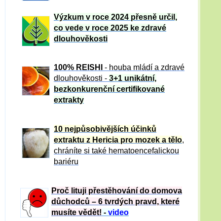
Výzkum v roce 2024 přesně určil,
co vede v roce 2025 ke zdravé
dlouhověkosti
100% REISHI
- houba mládí a zdravé
dlou
h
ověkosti -
3+1 unikátní,
bezkonkurenční certifikované
extrakty
10 nejpůsobivějších účinků
extraktu z Hericia pro mozek a tělo
,
chráníte si také hematoencefalickou
bariéru
Proč lituji přestěhování do domova
důchodců – 6 tvrdých pravd, které
musíte vědět!
-
video