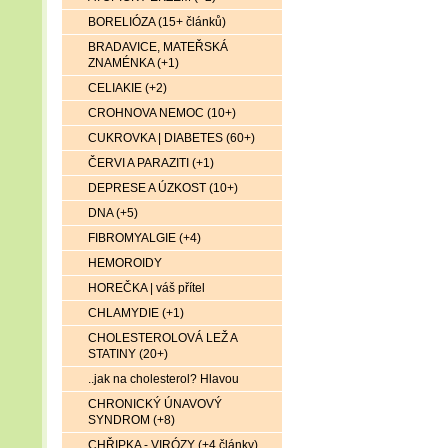
BORELIÓZA (15+ článků)
BRADAVICE, MATEŘSKÁ
ZNAMÉNKA (+1)
CELIAKIE (+2)
CROHNOVA NEMOC (10+)
CUKROVKA | DIABETES (60+)
ČERVI A PARAZITI (+1)
DEPRESE A ÚZKOST (10+)
DNA (+5)
FIBROMYALGIE (+4)
HEMOROIDY
HOREČKA | váš přítel
CHLAMYDIE (+1)
CHOLESTEROLOVÁ LEŽ A
STATINY (20+)
..jak na cholesterol? Hlavou
CHRONICKÝ ÚNAVOVÝ
SYNDROM (+8)
CHŘIPKA - VIRÓZY (+4 články)