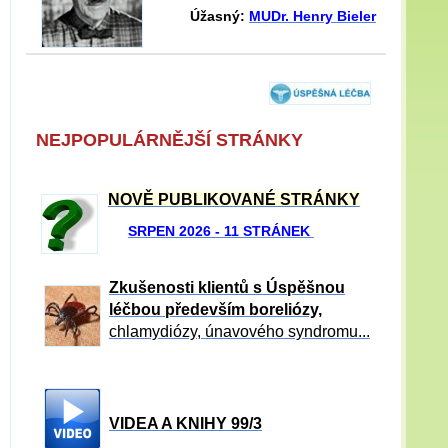
Úžasný:
MUDr. Henry Bieler
NEJPOPULÁRNĚJŠÍ STRÁNKY
NOVĚ PUBLIKOVANÉ STRÁNKY
SRPEN 2026 - 11 STRÁNEK
Zkušenosti klientů s Úspěšnou
léčbou především boreliózy,
chlamydiózy, únavového syndromu...
VIDEA A KNIHY 99/3