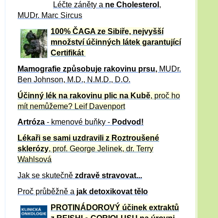
Léčte záněty a
ne Cholesterol
,
MUDr. Marc Sircus
100% ČAGA ze Sibiře, nejvyšší
množství účinných látek garantující
Certifikát
Mamografie způsobuje rakovinu prsu
,
MUDr.
Ben Johnson, M.D., N.M.D., D.O.
Účinný
lék na
rakovinu plic na Kubě
, proč ho
mít nemůžeme?
Leif Davenport
Artróza
- kmenové buňky -
Podvod!
Lékaři se sami uzdravili z Roztroušené
sklerózy
, prof. George Jelinek, dr. Terry
Wahlsová
Jak se skutečně
zdravě
stravovat...
Proč průběžně a
jak detoxikovat tělo
PROTINÁDOROVÝ účinek extraktů