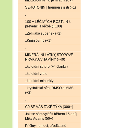
MELATONIN | to je mládí (20+)
SEROTONIN | hormon štěstí (+1)
.
100 + LÉČIVÝCH ROSTLIN k
prevenci a léčbě (+100)
..Zelí jako superlék (+2)
..Kmín černý (+1)
.
MINERÁLNÍ LÁTKY, STOPOVÉ
PRVKY A VITAMÍNY (+40)
..koloidní stříbro (+4 články)
..koloidní zlato
..koloidní minerály
..krystalická síra, DMSO a MMS
(+2)
.
C0 SE VÁS TAKÉ TÝKÁ (300+)
Jak se sám vyléčit během 15 dní |
Mike Adams (50+)
Příčiny nemocí, předčasné