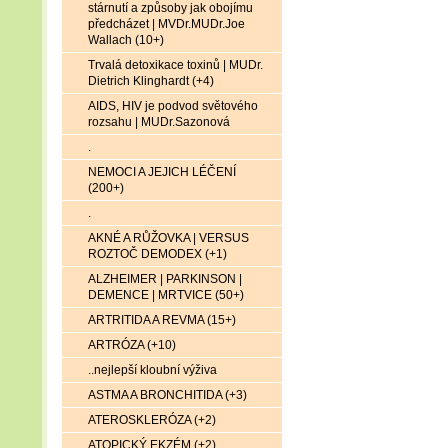
stárnutí a způsoby jak obojímu
předcházet | MVDr.MUDr.Joe
Wallach (10+)
Trvalá detoxikace toxinů | MUDr.
Dietrich Klinghardt (+4)
AIDS, HIV je podvod světového
rozsahu | MUDr.Sazonová
.
NEMOCI A JEJICH LÉČENÍ
(200+)
.
AKNÉ A RŮŽOVKA | VERSUS
ROZTOČ DEMODEX (+1)
ALZHEIMER | PARKINSON |
DEMENCE | MRTVICE (50+)
ARTRITIDA A REVMA (15+)
ARTRÓZA (+10)
..nejlepší kloubní výživa
ASTMA A BRONCHITIDA (+3)
ATEROSKLERÓZA (+2)
ATOPICKÝ EKZÉM (+2)