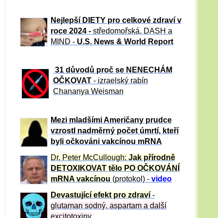
Nejlepší DIETY pro celkové zdraví v
roce 2024 -
středomořská, DASH a
MIND -
U.S. News & World Report
31 důvod
ů proč se NENECHÁM
OČKOVAT
- izraelský rabín
Chananya Weisman
Mezi mladšími Američany prudce
vzrostl nadměrný počet úmrtí, kteří
byli očkováni vakcínou mRNA
Dr. Peter
McCullough:
Jak přírodně
DETOXIKOVAT tělo PO OČKOVÁNÍ
mRNA vakcínou
(protokol) -
video
Devastující efekt pro zdraví
-
glutaman sodný, aspartam a další
excitotoxiny