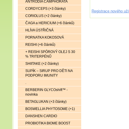
ANTRODIA CAMPHORATA
CORDYCEPS (+3 články)
Registrace nového uži
CORIOLUS (+2 články)
ČAGA a HERICIUM (+6 článků)
HLÍVA ÚSTŘIČNÁ
PORNATKA KOKOSOVÁ
REISHI (+6 článků)
+ REISHI SPÓROVÝ OLEJ S 30
% TRITERPÉNŮ
SHIITAKE (+2 články)
SUPÍK – SIRUP PRO DĚTI NA
PODPORU IMUNITY
.
BERBERIN GLYCOshift™ -
novinka
BETAGLUKAN (+3 články)
BOSWELLIA PHYTOSOME (+1)
DANSHEN CARDIO
PROBIOTIKA BIOME BOOST