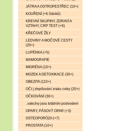
JÁTRA A OSTROPESTŘEC (10+)
KOUŘENÍ (+6 článků)
KREVNÍ SKUPINY, ZDRAVÍ A
VZTAHY, CRP TEST (+6)
KŘEČOVÉ ŽÍLY
LEDVINY A MOČOVÉ CESTY
(20+)
LUPÉNKA (+5)
MAMOGRAFIE
MIGRÉNA (10+)
MOZEK A DETOXIKACE (30+)
OBEZITA (110+)
OČI | zlepšování zraku cviky (20+)
OČKOVÁNÍ (30+)
..vakcíny jsou totálním podvodem
OPARY, PÁSOVÝ OPAR (+3)
OSTEOPORÓZA (+7)
PROSTATA (10+)