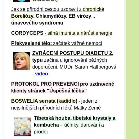
Jak se přírodní cestou uzdravit z
chronické
Boreliózy
, Chlamydiózy, EB virózy
...
únavového syndromu
CORDYCEPS
-
silná imunita a nárůst energie
Překyselené tělo:
začátek vážné nemoci
ZVRÁCE
NÍ POSTUPU DIABETU 2.
typu
začíná u ignorování běžných
doporučení, MUDr. Sarah Hallbergová
-
video
PROTOKOL PRO PREVENCI pro uzdravené
klienty
stránek "Úspěšná léčba"
BOSWELIA serrata (kadidlo)
- jeden z
nejsilnějších přírodních léků Matky Země
Tibetská houba, tibetské
krystaly
a
kombucha
- účinky, darování a
prodej