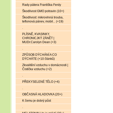
Rady pátera Františka Ferdy
Škodlivost GMO potravin (10+)
Škodlivost: mikrovlnná trouba,
teflonová pánev, mobil... (+19)
.
PLÍSNĚ, KVASINKY,
CHRONICJKÝ ZÁNĚT |
MUDr.Carolyn Dean (+3)
.
ZPŮSOB DÝCHÁNÍ A CO
DÝCHÁTE (+10 článků)
Zkvalitění vzduchu v domácnosti |
Čistička vzduchu (+2)
.
PŘEKYSELENÉ TĚLO (+4)
.
OBČASNÁ HLADOVKA (20+)
K čemu je dobrý půst
.