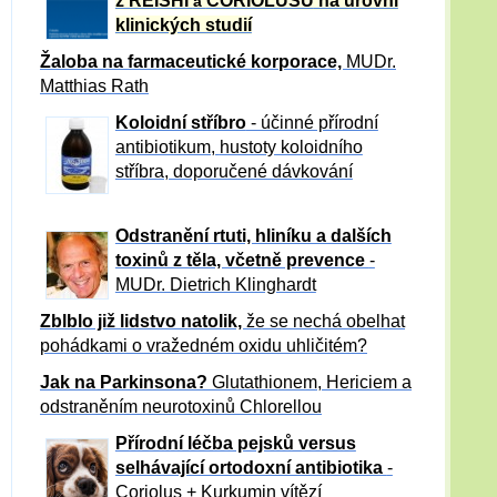
z REISHI
CORIOLUSU
na úrovni
a
klinických studií
Žaloba
na farmaceutické korporace,
MUDr.
Matthias Rath
Koloidní stříbro
- účinné přírodní
antibiotikum,
hustoty koloidního
stříbra, doporučené dávkování
Odstranění rtuti, hliníku a dalších
toxinů z těla, včetně p
revence
-
MUDr. Dietrich Klinghardt
Zblblo již lidstvo natolik,
že se nechá obelhat
pohádkami o vražedném oxidu uhličitém?
Jak na Parkinsona?
Glutathionem, Hericiem a
odstraněním neurotoxinů Chlorellou
Přírodní léčba pejsků versus
selhávající ortodoxní antibiotika
-
Coriolus + Kurkumin vítězí