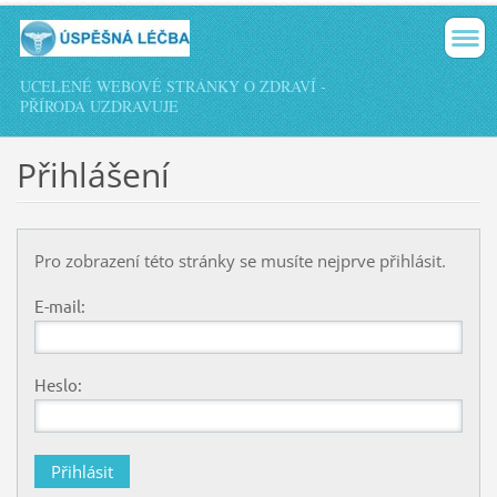
UCELENÉ WEBOVÉ STRÁNKY O ZDRAVÍ -
PŘÍRODA UZDRAVUJE
Přihlášení
Pro zobrazení této stránky se musíte nejprve přihlásit.
E-mail:
Heslo: