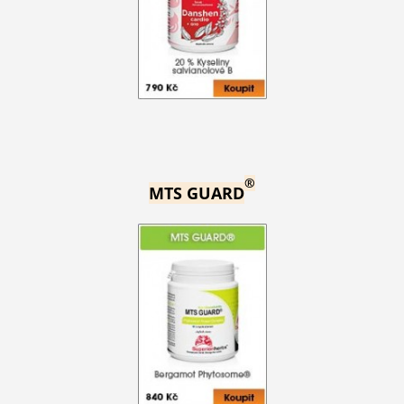
®
MTS GUARD