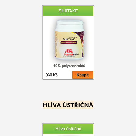
HLÍVA ÚSTŘIČNÁ