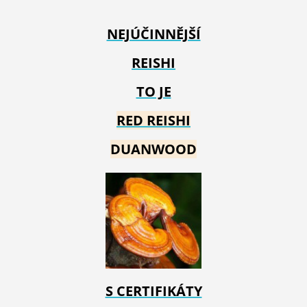
NEJÚČINNĚJŠÍ
REISHI
TO JE
RED REIS
HI
DUANWOOD
S CERTIFIKÁTY