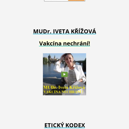
MUDr. IVETA
KŘÍŽOVÁ
Vakcína nechrání!
ETICKÝ KODEX