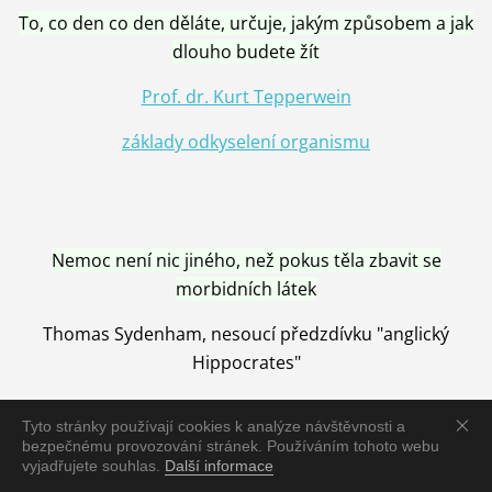
To, co den co den děláte, určuje, jakým způsobem a jak
dlouho budete žít
Prof. dr. Kurt Tepperwein
základy odkyselení organismu
Nemoc není nic jiného, než pokus těla zbavit se
morbidních látek
Thomas Sydenham, nesoucí předzdívku "anglický
Hippocrates"
Tyto stránky používají cookies k analýze návštěvnosti a
bezpečnému provozování stránek. Používáním tohoto webu
vyjadřujete souhlas.
Další informace
Nemoc je vyléčena jen pomocí Přírody, neutralizací a