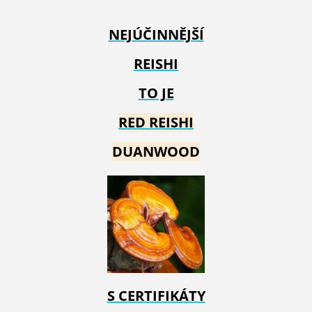
NEJÚČINNĚJŠÍ
REISHI
TO JE
RED REIS
HI
DUANWOOD
S CERTIFIKÁTY