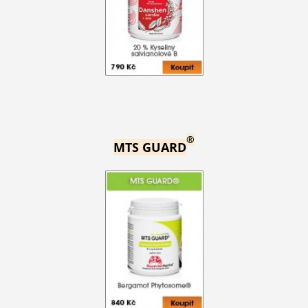
®
MTS GUARD