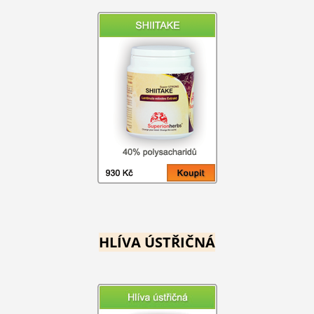
HLÍVA ÚSTŘIČNÁ