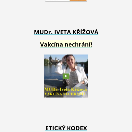
MUDr. IVETA
KŘÍŽOVÁ
Vakcína nechrání!
ETICKÝ KODEX