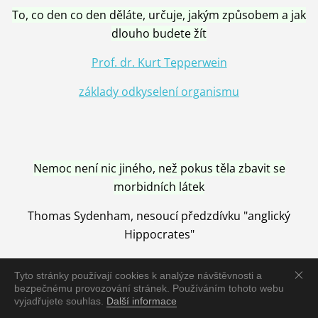
To, co den co den děláte, určuje, jakým způsobem a jak
dlouho budete žít
Prof. dr. Kurt Tepperwein
základy odkyselení organismu
Nemoc není nic jiného, než pokus těla zbavit se
morbidních látek
Thomas Sydenham, nesoucí předzdívku "anglický
Hippocrates"
Tyto stránky používají cookies k analýze návštěvnosti a
bezpečnému provozování stránek. Používáním tohoto webu
vyjadřujete souhlas.
Další informace
Nemoc je vyléčena jen pomocí Přírody, neutralizací a