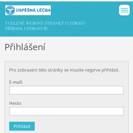
UCELENÉ WEBOVÉ STRÁNKY O ZDRAVÍ -
PŘÍRODA UZDRAVUJE
Přihlášení
Pro zobrazení této stránky se musíte nejprve přihlásit.
E-mail:
Heslo: