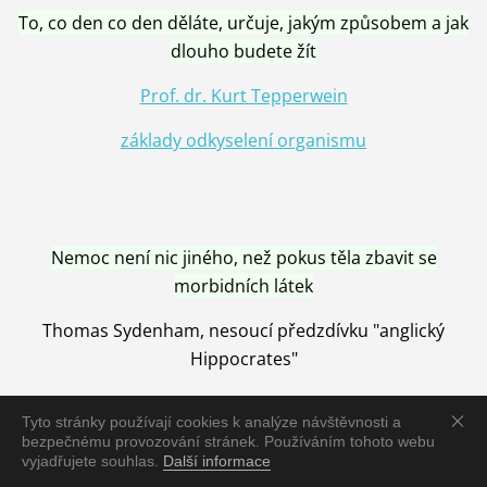
To, co den co den děláte, určuje, jakým způsobem a jak
dlouho budete žít
Prof. dr. Kurt Tepperwein
základy odkyselení organismu
Nemoc není nic jiného, než pokus těla zbavit se
morbidních látek
Thomas Sydenham, nesoucí předzdívku "anglický
Hippocrates"
Tyto stránky používají cookies k analýze návštěvnosti a
bezpečnému provozování stránek. Používáním tohoto webu
vyjadřujete souhlas.
Další informace
Nemoc je vyléčena jen pomocí Přírody, neutralizací a