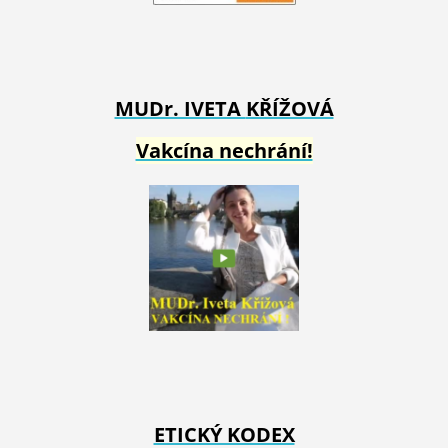
MUDr. IVETA
KŘÍŽOVÁ
Vakcína nechrání!
ETICKÝ KODEX