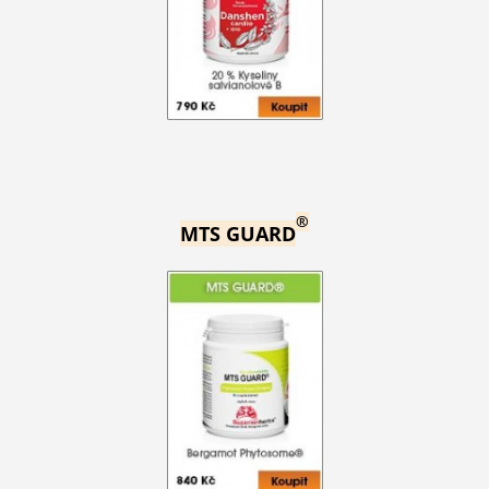
®
MTS GUARD