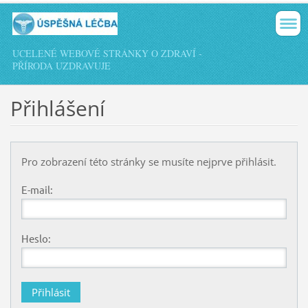
UCELENÉ WEBOVÉ STRÁNKY O ZDRAVÍ -
PŘÍRODA UZDRAVUJE
Přihlášení
Pro zobrazení této stránky se musíte nejprve přihlásit.
E-mail:
Heslo: