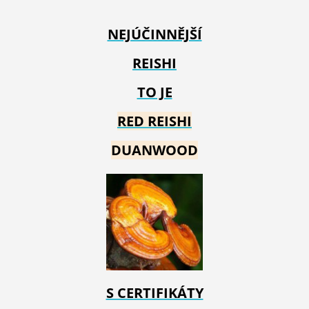
NEJÚČINNĚJŠÍ
REISHI
TO JE
RED REIS
HI
DUANWOOD
S CERTIFIKÁTY