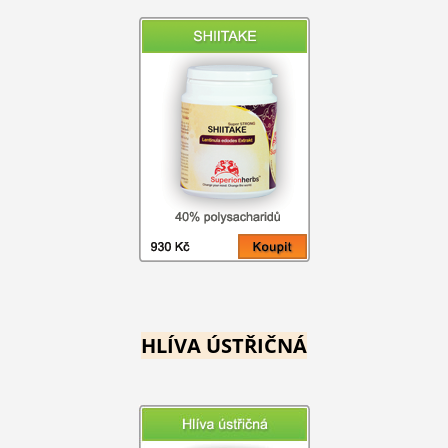
HLÍVA ÚSTŘIČNÁ