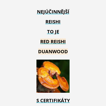
NEJÚČINNĚJŠÍ
REISHI
TO JE
RED REIS
HI
DUANWOOD
S CERTIFIKÁTY