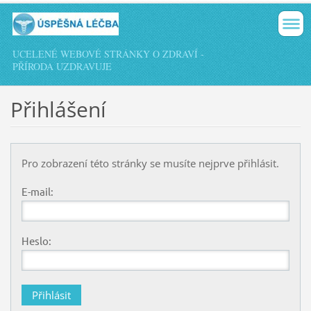
UCELENÉ WEBOVÉ STRÁNKY O ZDRAVÍ -
PŘÍRODA UZDRAVUJE
Přihlášení
Pro zobrazení této stránky se musíte nejprve přihlásit.
E-mail:
Heslo: