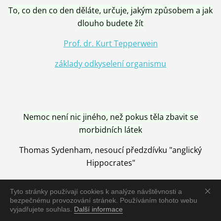
To, co den co den děláte, určuje, jakým způsobem a jak
dlouho budete žít
Prof. dr. Kurt Tepperwein
základy odkyselení organismu
Nemoc není nic jiného, než pokus těla zbavit se
morbidních látek
Thomas Sydenham, nesoucí předzdívku "anglický
Hippocrates"
Tyto stránky používají cookies k analýze návštěvnosti a
bezpečnému provozování stránek. Používáním tohoto webu
vyjadřujete souhlas.
Další informace
Nemoc je vyléčena jen pomocí Přírody, neutralizací a