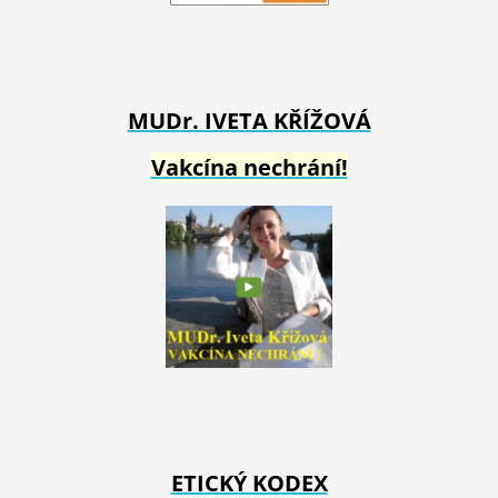
MUDr. IVETA
KŘÍŽOVÁ
Vakcína nechrání!
ETICKÝ KODEX