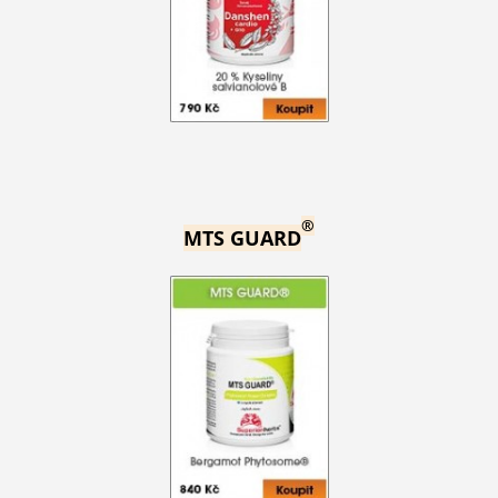
®
MTS GUARD