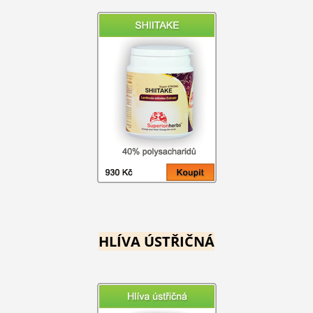
HLÍVA ÚSTŘIČNÁ